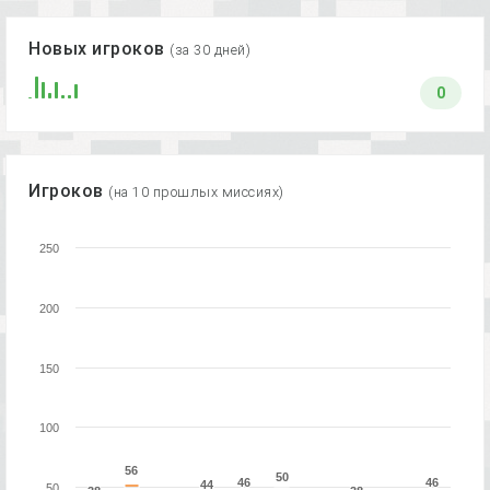
Новых игроков
(за 30 дней)
0
Игроков
(на 10 прошлых миссиях)
250
200
150
100
56
56
50
50
46
46
46
46
44
44
50