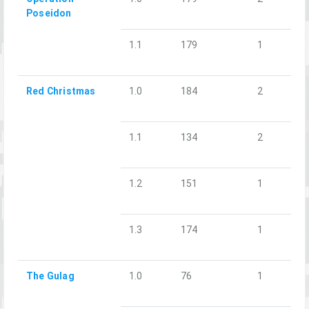
Poseidon
1.1
179
1
Red Christmas
1.0
184
2
1.1
134
2
1.2
151
1
1.3
174
1
The Gulag
1.0
76
1