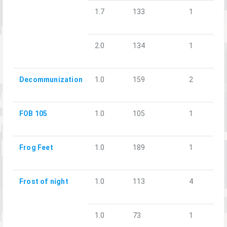
1.7
133
1
2.0
134
1
Decommunization
1.0
159
2
FOB 105
1.0
105
1
Frog Feet
1.0
189
1
Frost of night
1.0
113
4
1.0
73
1