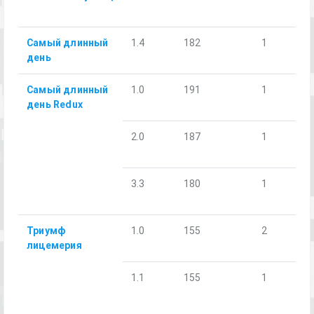
Самый длинный
1.4
182
1
день
Самый длинный
1.0
191
1
день Redux
2.0
187
1
3.3
180
1
Триумф
1.0
155
2
лицемерия
1.1
155
1