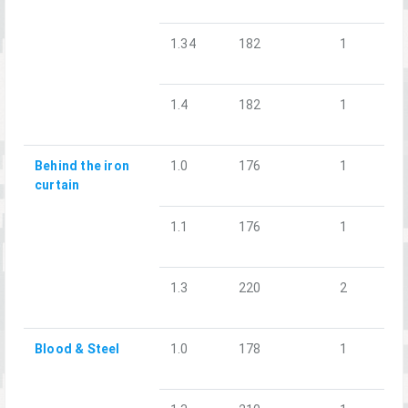
1.34
182
1
1.4
182
1
Behind the iron
1.0
176
1
curtain
1.1
176
1
1.3
220
2
Blood & Steel
1.0
178
1