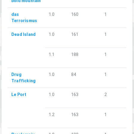
bold mountain
das
1.0
160
1
Terrorismus
Dead Island
1.0
161
1
1.1
188
1
Drug
1.0
84
1
Trafficking
Le Port
1.0
163
2
1.2
163
1