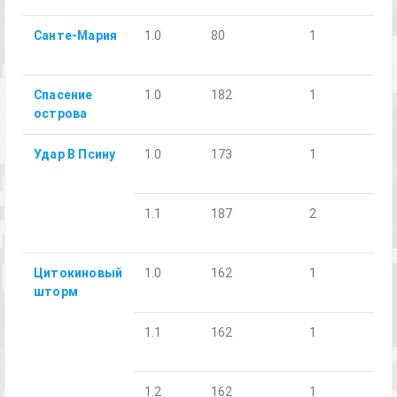
Санте-Мария
1.0
80
1
Спасение
1.0
182
1
острова
Удар В Псину
1.0
173
1
1.1
187
2
Цитокиновый
1.0
162
1
шторм
1.1
162
1
1.2
162
1