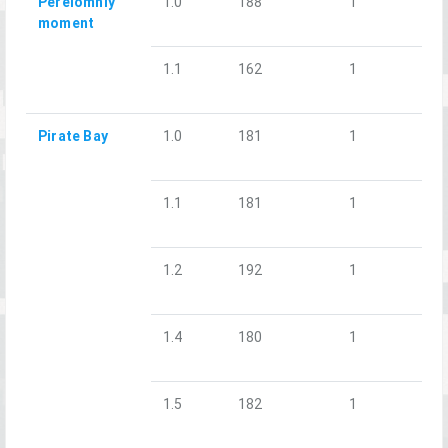
Perelomniy
1.0
188
1
moment
1.1
162
1
Pirate Bay
1.0
181
1
1.1
181
1
1.2
192
1
1.4
180
1
1.5
182
1