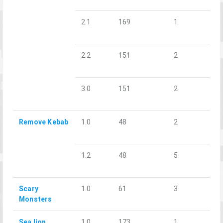
2.1
169
1
2.2
151
2
3.0
151
2
Remove Kebab
1.0
48
2
1.2
48
5
Scary
1.0
61
3
Monsters
Sea lion
1.0
173
1