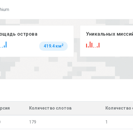
thium
ощадь острова
Уникальных мисси
2
419.4 км
рсия
Количество слотов
Количество
0
179
1