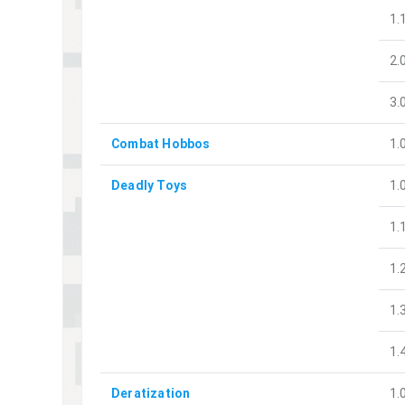
1.
2.
3.
Combat Hobbos
1.
Deadly Toys
1.
1.
1.
1.
1.
Deratization
1.