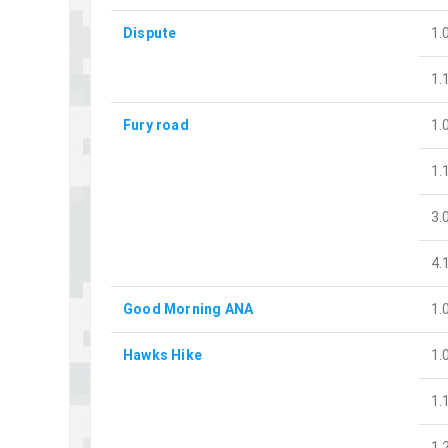
Dispute
1.
1.
Fury road
1.
1.
3.
4.
Good Morning ANA
1.
Hawks Hike
1.
1.
1.