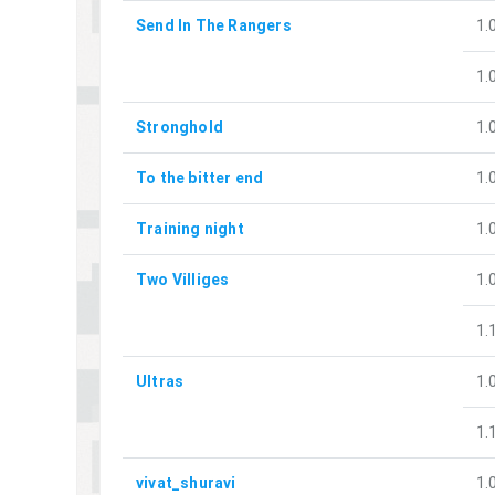
Send In The Rangers
1.
1.
Stronghold
1.
To the bitter end
1.
Training night
1.
Two Villiges
1.
1.
Ultras
1.
1.
vivat_shuravi
1.