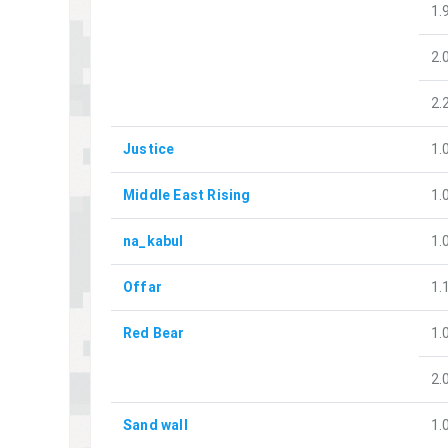
1.
2.
2.
Justice
1.
Middle East Rising
1.
na_kabul
1.
Offar
1.
Red Bear
1.
2.
Sand wall
1.