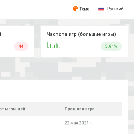
Русский
Тема
й
Частота игр (большие игры)
44
5.91%
 отыгрышей
Прошлая игра
22 мая 2021 г.