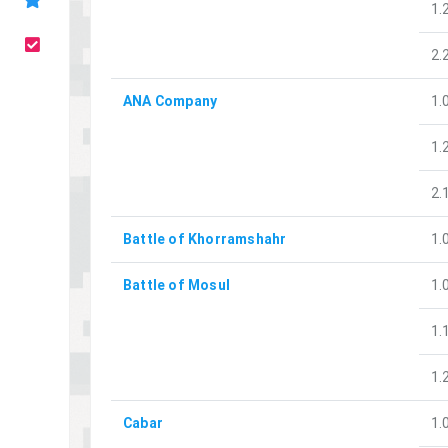
1.
2.
ANA Company
1.
1.
2.
Battle of Khorramshahr
1.
Battle of Mosul
1.
1.
1.
Cabar
1.