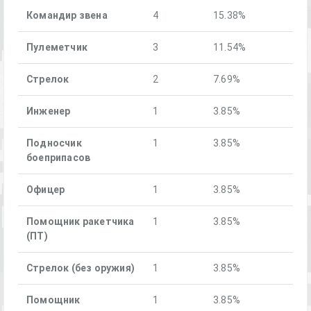
Командир звена
4
15.38%
Пулеметчик
3
11.54%
Стрелок
2
7.69%
Инженер
1
3.85%
Подносчик
1
3.85%
боеприпасов
Офицер
1
3.85%
Помощник ракетчика
1
3.85%
(ПТ)
Стрелок (без оружия)
1
3.85%
Помощник
1
3.85%