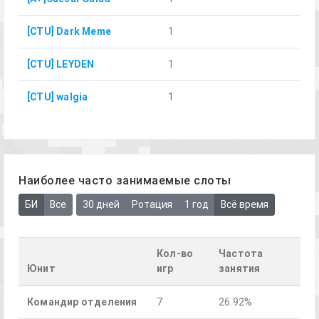
[CTU] Dark Meme
1
[CTU] LEYDEN
1
[CTU] walgia
1
Наиболее часто занимаемые слоты
БИ
Все
30 дней
Ротация
1 год
Всё время
Кол-во
Частота
Юнит
игр
занятия
Командир отделения
7
26.92%