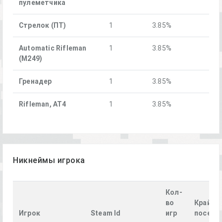
пулеметчика
Стрелок (ПТ)
1
3.85%
Automatic Rifleman
1
3.85%
(M249)
Гренадер
1
3.85%
Rifleman, AT4
1
3.85%
Никнеймы игрока
Кол-
во
Крайне
Игрок
Steam Id
игр
посеще