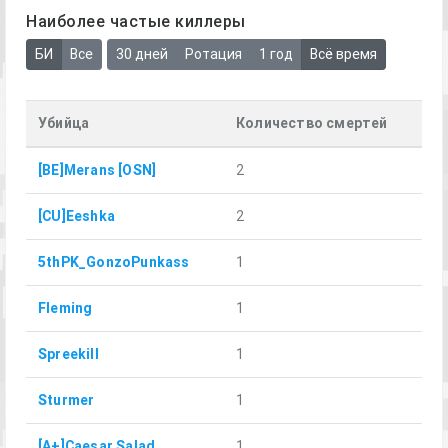
Наиболее частые киллеры
БИ
Все
30 дней
Ротация
1 год
Всё время
Убийца
Количество смертей
[BE]Merans [OSN]
2
[CU]Eeshka
2
5thPK_GonzoPunkass
1
Fleming
1
Spreekill
1
Sturmer
1
[A+]Caesar Salad
1