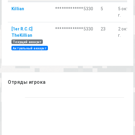
Killian
*************5330
5
5 окт. 2
г.
[1er R.C.C]
*************5330
23
2 окт. 2
TheKillian
г.
Текущий аккаунт
Актуальный аккаунт
Отряды игрока