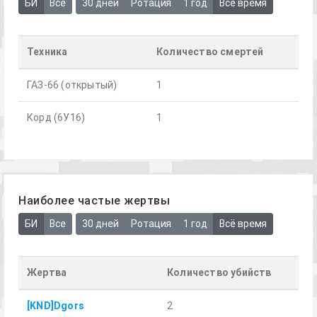
БИ
Все
30 дней
Ротация
1 год
Всё время
Техника
Количество смертей
ГАЗ-66 (открытый)
1
Корд (6У16)
1
Наиболее частые жертвы
БИ
Все
30 дней
Ротация
1 год
Всё время
Жертва
Количество убийств
[KND]Dgors
2