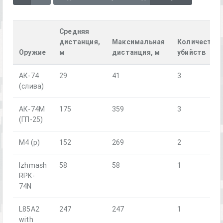
Средняя
дистанция,
Максимальная
Количество
Оружие
м
дистанция, м
убийств
АК-74
29
41
3
(слива)
АК-74М
175
359
3
(ГП-25)
М4 (р)
152
269
2
Izhmash
58
58
1
RPK-
74N
L85A2
247
247
1
with