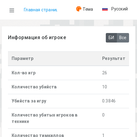
Русский
Тема
Главная страница
WOG
Информация об игроке
БИ
Все
Игроки
Параметр
Результат
[1er R.C.C] TheKillian
Кол-во игр
26
Количество убийств
10
Убийств за игру
0.3846
Количество убитых игроков в
0
технике
Количество тимкиллов
1