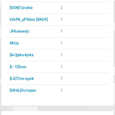
[OSN] Cookie
2
5thPK_yPSilon [SKUF]
1
JFKennedy
1
Mitja
1
[A+]pika4ytka
1
[L-13]zan
1
[LG]Tvorogok
1
[URAL]Octopus
1