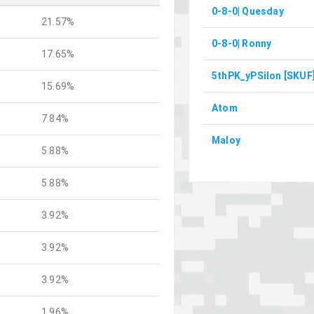
0-8-0| Quesday
21.57%
0-8-0| Ronny
17.65%
5thPK_yPSilon [SKUF
15.69%
Atom
7.84%
Maloy
5.88%
5.88%
3.92%
3.92%
3.92%
1.96%