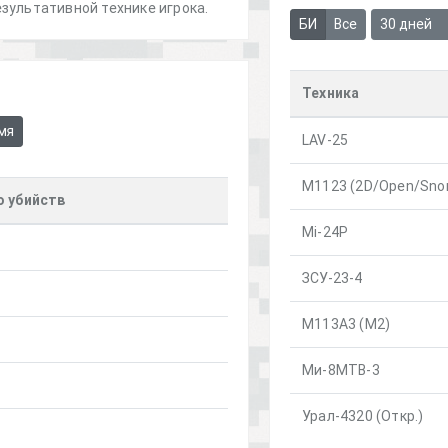
зультативной технике игрока.
БИ
Все
30 дней
Техника
мя
LAV-25
M1123 (2D/Open/Snor
о убийств
Mi-24P
ЗСУ-23-4
М113А3 (М2)
Ми-8МТВ-3
Урал-4320 (Откр.)