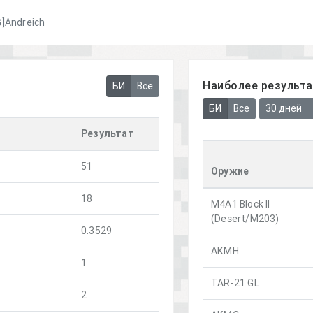
]Andreich
Наиболее результ
БИ
Все
БИ
Все
30 дней
Результат
51
Оружие
18
M4A1 Block II
(Desert/M203)
0.3529
АКМН
1
TAR-21 GL
2