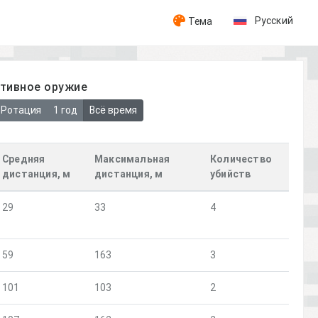
Русский
Тема
ативное оружие
Ротация
1 год
Всё время
Средняя
Максимальная
Количество
дистанция, м
дистанция, м
убийств
29
33
4
59
163
3
101
103
2