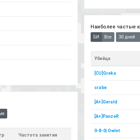
Наиболее частые 
БИ
Все
30 дней
Убийца
[CU]Greka
crabe
[A+]Gerald
мя
[A+]PanzeR
0-8-0| Owlet
гр
Частота занятия