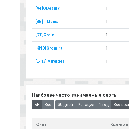
[A+]QDesnik
1
[BE] Tklama
1
[DT]Greid
1
[KND]Gromint
1
[L-13] Atreides
1
Наиболее часто занимаемые слоты
БИ
Все
30 дней
Ротация
1 год
Всё вре
Юнит
Кол-во и