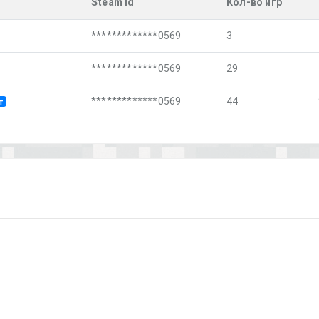
Steam Id
Кол-во игр
*************0569
3
*************0569
29
*************0569
44
т