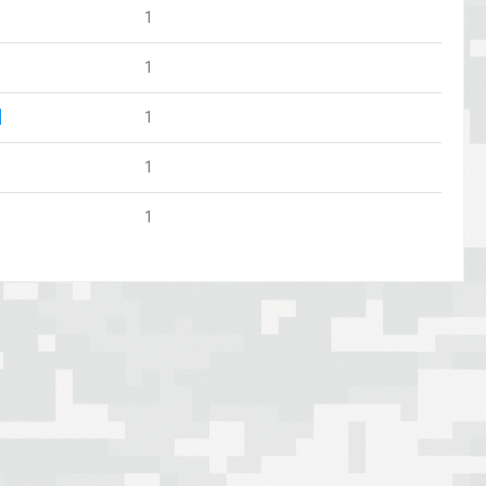
1
1
]
1
1
1