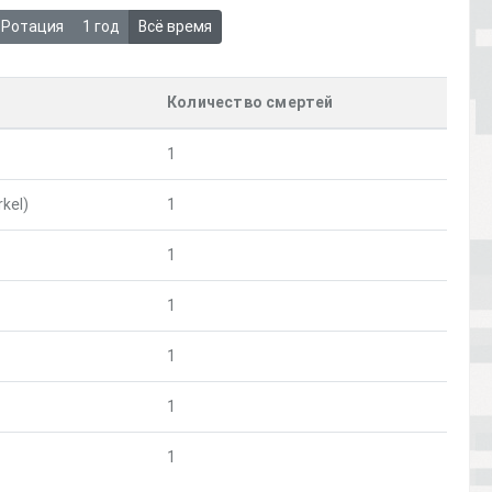
Ротация
1 год
Всё время
Количество смертей
1
kel)
1
1
1
1
1
1