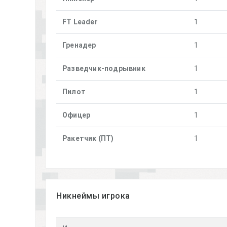
FT Leader
1
Гренадер
1
Разведчик-подрывник
1
Пилот
1
Офицер
1
Ракетчик (ПТ)
1
Никнеймы игрока