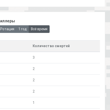
киллеры
Ротация
1 год
Всё время
Количество смертей
3
2
2
2
1