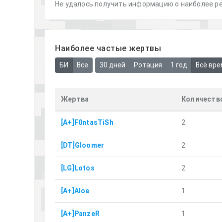
Не удалось получить информацию о наиболее ре
Наиболее частые жертвы
БИ
Все
30 дней
Ротация
1 год
Всё вре
Жертва
Количеств
[A+]F0ntasTiSh
2
[DT]Gloomer
2
[LG]Lotos
2
[A+]Aloe
1
[A+]PanzeR
1