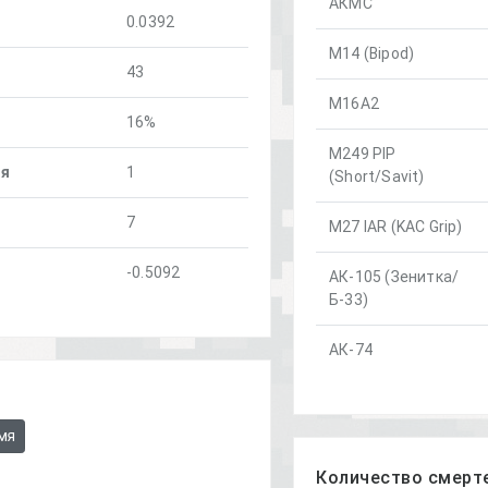
АКМС
0.0392
M14 (Bipod)
43
M16A2
16%
M249 PIP
ня
1
(Short/Savit)
7
M27 IAR (KAC Grip)
-0.5092
АК-105 (Зенитка/
Б-33)
АК-74
мя
Количество смерте