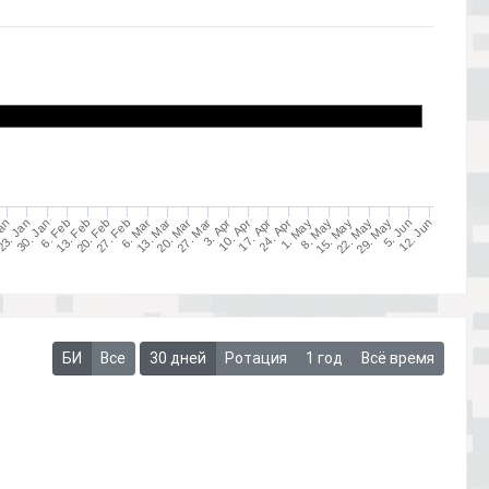
20. Feb
8. May
20. Mar
30. Jan
5. Jun
17. Apr
27. Feb
15. May
27. Mar
6. Feb
12. Jun
24. Apr
6. Mar
Jan
22. May
3. Apr
13. Feb
1. May
13. Mar
3. Jan
29. May
10. Apr
БИ
Все
30 дней
Ротация
1 год
Всё время