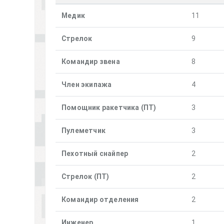
Медик
11
Стрелок
9
Командир звена
8
Член экипажа
4
Помощник ракетчика (ПТ)
3
Пулеметчик
3
Пехотный снайпер
2
Стрелок (ПТ)
2
Командир отделения
2
Инженер
1