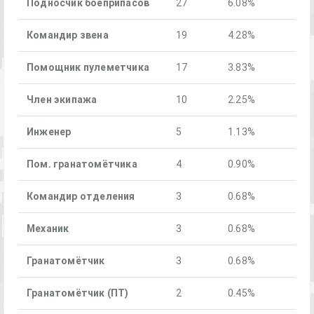
Подносчик боеприпасов
27
6.08%
Командир звена
19
4.28%
Помощник пулеметчика
17
3.83%
Член экипажа
10
2.25%
Инженер
5
1.13%
Пом. гранатомётчика
4
0.90%
Командир отделения
3
0.68%
Механик
3
0.68%
Гранатомётчик
3
0.68%
Гранатомётчик (ПТ)
2
0.45%