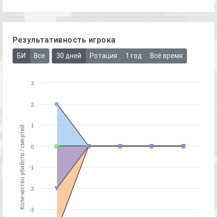
Результативность игрока
БИ
Все
30 дней
Ротация
1 год
Всё время
3
2
1
Количество убийств / смертей
0
-1
-2
-3