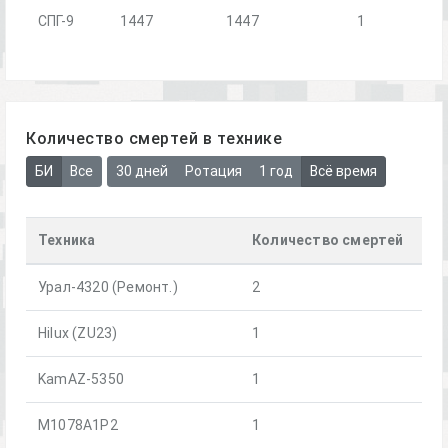
СПГ-9
1447
1447
1
Количество смертей в технике
БИ
Все
30 дней
Ротация
1 год
Всё время
Техника
Количество смертей
Урал-4320 (Ремонт.)
2
Hilux (ZU23)
1
KamAZ-5350
1
M1078A1P2
1