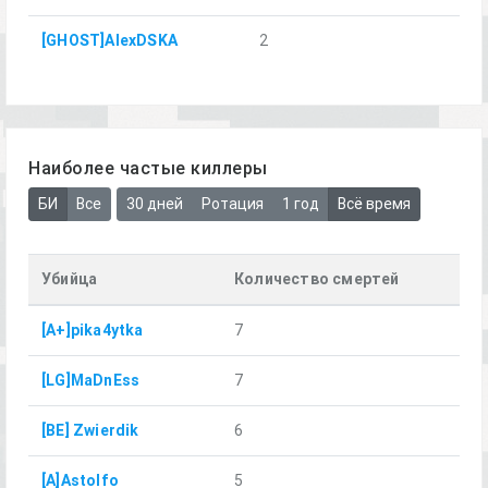
[GHOST]AlexDSKA
2
Наиболее частые киллеры
БИ
Все
30 дней
Ротация
1 год
Всё время
Убийца
Количество смертей
[A+]pika4ytka
7
[LG]MaDnEss
7
[BE] Zwierdik
6
[A]Astolfo
5