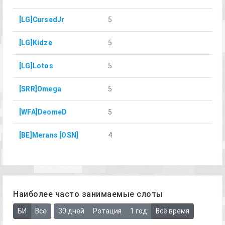
[LG]CursedJr
5
[LG]Kidze
5
[LG]Lotos
5
[SRR]Omega
5
[WFA]DeomeD
5
[BE]Merans [OSN]
4
Наиболее часто занимаемые слоты
БИ
Все
30 дней
Ротация
1 год
Всё время