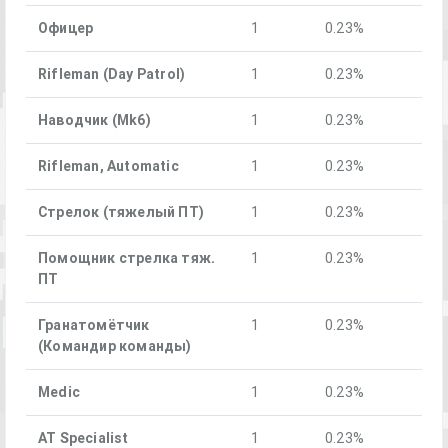
Офицер
1
0.23%
Rifleman (Day Patrol)
1
0.23%
Наводчик (Mk6)
1
0.23%
Rifleman, Automatic
1
0.23%
Стрелок (тяжелый ПТ)
1
0.23%
Помощник стрелка тяж.
1
0.23%
ПТ
Гранатомётчик
1
0.23%
(Командир команды)
Medic
1
0.23%
AT Specialist
1
0.23%