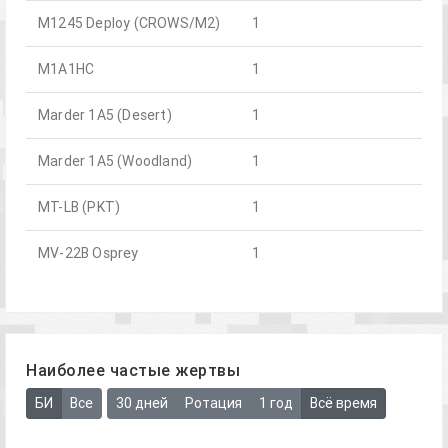
M1245 Deploy (CROWS/M2)
1
M1A1HC
1
Marder 1A5 (Desert)
1
Marder 1A5 (Woodland)
1
MT-LB (PKT)
1
MV-22B Osprey
1
Наиболее частые жертвы
БИ
Все
30 дней
Ротация
1 год
Всё время