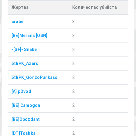
Жертва
Количество убийств
crabe
3
[BE]Merans [OSN]
3
-[SF]- Snake
2
5thPK_Azard
2
5thPK_GonzoPunkass
2
[A] pOvod
2
[BE] Camogon
2
[BE]Opozdant
2
[DT]Toshka
2