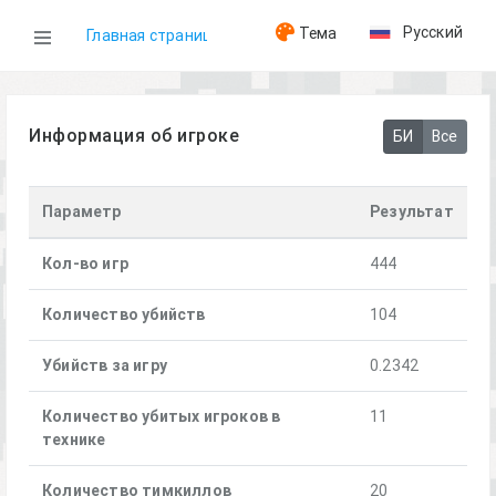
Русский
Тема
Главная страница
WOG
Информация об игроке
БИ
Все
Игроки
Параметр
Результат
MIKI
Кол-во игр
444
Количество убийств
104
Убийств за игру
0.2342
Количество убитых игроков в
11
технике
Количество тимкиллов
20