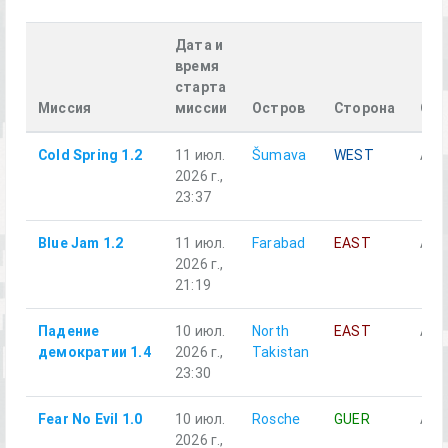
Дата и
время
старта
Миссия
миссии
Остров
Сторона
Отд
Cold Spring 1.2
11 июл.
Šumava
WEST
Alph
2026 г.,
23:37
Blue Jam 1.2
11 июл.
Farabad
EAST
Alph
2026 г.,
21:19
Падение
10 июл.
North
EAST
Alph
демократии 1.4
2026 г.,
Takistan
23:30
Fear No Evil 1.0
10 июл.
Rosche
GUER
Alph
2026 г.,