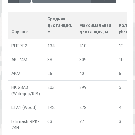
Средняя
дистанция,
Максимальная
Количе
Оружие
м
дистанция, м
убийст
РПГ-7В2
134
410
12
АК-74М
88
309
10
АКМ
26
40
6
HK G3A3
203
399
5
(Widegrip/RIS)
L1A1 (Wood)
142
278
4
Izhmash RPK-
63
77
3
74N