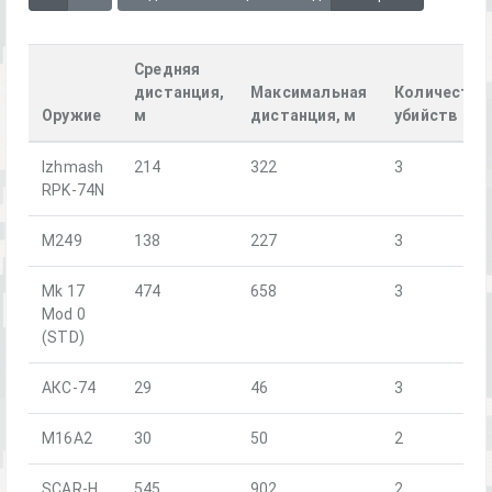
Средняя
дистанция,
Максимальная
Количество
Оружие
м
дистанция, м
убийств
Izhmash
214
322
3
RPK-74N
M249
138
227
3
Mk 17
474
658
3
Mod 0
(STD)
АКС-74
29
46
3
M16A2
30
50
2
SCAR-H
545
902
2