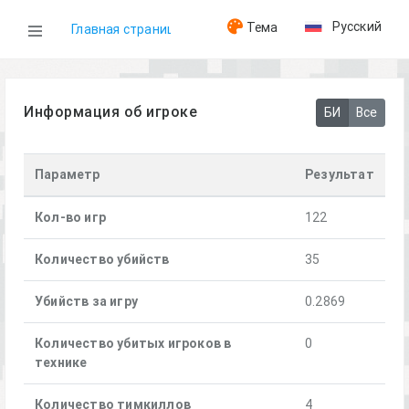
Русский
Тема
Главная страница
WOG
Информация об игроке
БИ
Все
Игроки
Параметр
Результат
Mikan
Кол-во игр
122
Количество убийств
35
Убийств за игру
0.2869
Количество убитых игроков в
0
технике
Количество тимкиллов
4