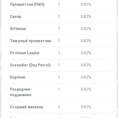
Пулемётчик (ПКП)
1
0.82%
Cапёр
1
0.82%
Rifleman
1
0.82%
Тяжелый пулеметчик
1
0.82%
Fireteam Leader
1
0.82%
Grenadier (Day Patrol)
1
0.82%
Engineer
1
0.82%
Разведчик-
1
0.82%
подрывник
Старший механик
1
0.82%