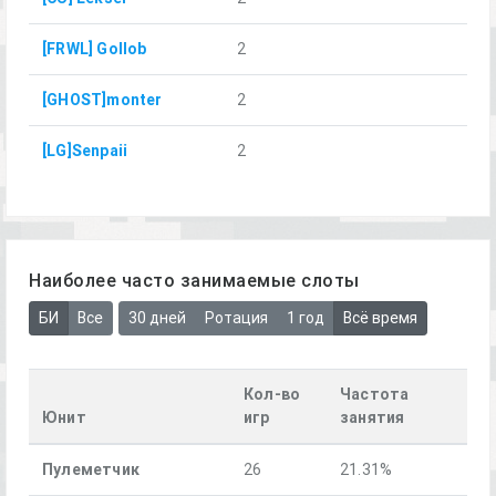
[FRWL] Gollob
2
[GHOST]monter
2
[LG]Senpaii
2
Наиболее часто занимаемые слоты
БИ
Все
30 дней
Ротация
1 год
Всё время
Кол-во
Частота
Юнит
игр
занятия
Пулеметчик
26
21.31%