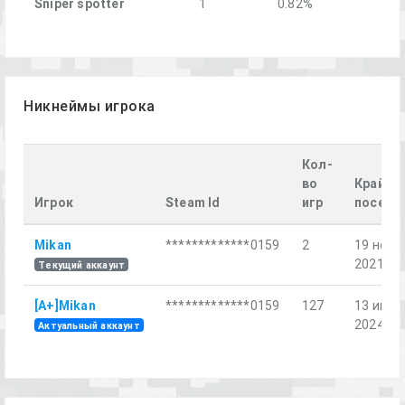
Sniper spotter
1
0.82%
Никнеймы игрока
Кол-
во
Крайне
Игрок
Steam Id
игр
посеще
Mikan
*************0159
2
19 нояб.
2021 г.
Текущий аккаунт
[A+]Mikan
*************0159
127
13 июл.
2024 г.
Актуальный аккаунт