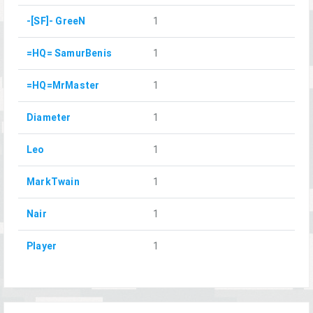
-[SF]- GreeN
1
=HQ= SamurBenis
1
=HQ=MrMaster
1
Diameter
1
Leo
1
MarkTwain
1
Nair
1
Player
1