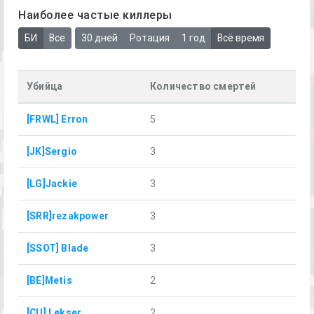
Наиболее частые киллеры
БИ
Все
30 дней
Ротация
1 год
Всё время
Убийца
Количество смертей
[FRWL] Erron
5
[JK]Sergio
3
[LG]Jackie
3
[SRR]rezakpower
3
[SSOT] Blade
3
[BE]Metis
2
[CU] Lekser
2