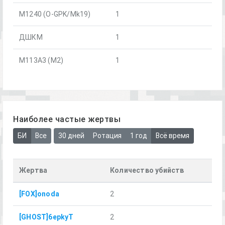
M1240 (O-GPK/Mk19)
1
ДШКМ
1
М113А3 (М2)
1
Наиболее частые жертвы
БИ
Все
30 дней
Ротация
1 год
Всё время
Жертва
Количество убийств
[FOX]onoda
2
[GHOST]6epkyT
2