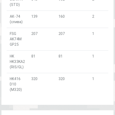
(STD)
АК-74
139
160
2
(слива)
FSG
207
207
1
AK74M
GP25
HK
81
81
1
HK33KA2
(RIS/GL)
HK416
320
320
1
D10
(M320)