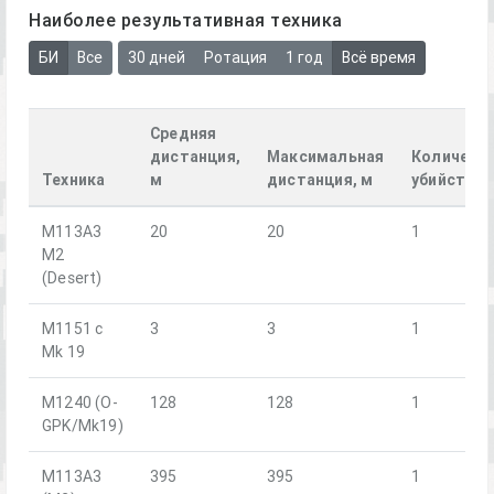
Наиболее результативная техника
БИ
Все
30 дней
Ротация
1 год
Всё время
Средняя
дистанция,
Максимальная
Количест
Техника
м
дистанция, м
убийств
M113A3
20
20
1
M2
(Desert)
M1151 с
3
3
1
Mk 19
M1240 (O-
128
128
1
GPK/Mk19)
М113А3
395
395
1