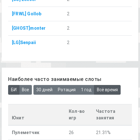
[FRWL] Gollob
2
[GHOST]monter
2
[LG]Senpaii
2
Наиболее часто занимаемые слоты
БИ
Все
30 дней
Ротация
1 год
Всё время
Кол-во
Частота
Юнит
игр
занятия
Пулеметчик
26
21.31%