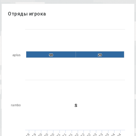
Отряды игрока
aplus
98
98
29
29
rambo
2
2