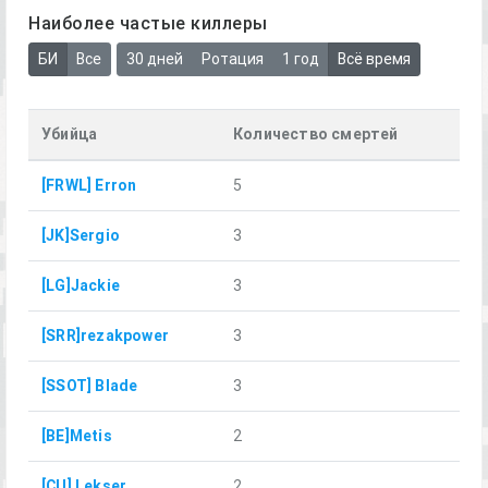
Наиболее частые киллеры
БИ
Все
30 дней
Ротация
1 год
Всё время
Убийца
Количество смертей
[FRWL] Erron
5
[JK]Sergio
3
[LG]Jackie
3
[SRR]rezakpower
3
[SSOT] Blade
3
[BE]Metis
2
[CU] Lekser
2