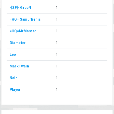
-[SF]- GreeN
1
=HQ= SamurBenis
1
=HQ=MrMaster
1
Diameter
1
Leo
1
MarkTwain
1
Nair
1
Player
1