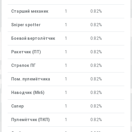
Старший механик
1
0.82%
Sniper spotter
1
0.82%
Боевой вертолётчик
1
0.82%
Ракетчик (ПТ)
1
0.82%
Стрелок ПГ
1
0.82%
Пом. пулемётчика
1
0.82%
Наводчик (Mk6)
1
0.82%
Сапер
1
0.82%
Пулемётчик (ПКП)
1
0.82%