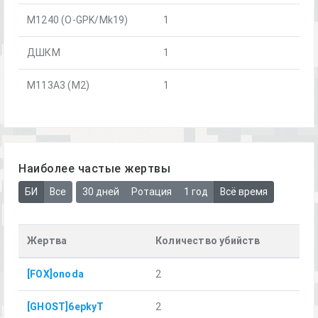
M1240 (O-GPK/Mk19)
1
ДШКМ
1
М113А3 (М2)
1
Наиболее частые жертвы
БИ
Все
30 дней
Ротация
1 год
Всё время
Жертва
Количество убийств
[FOX]onoda
2
[GHOST]6epkyT
2