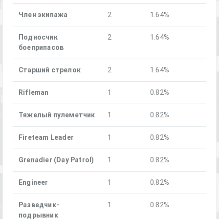
Член экипажа
2
1.64%
Подносчик
2
1.64%
боеприпасов
Старший стрелок
2
1.64%
Rifleman
1
0.82%
Тяжелый пулеметчик
1
0.82%
Fireteam Leader
1
0.82%
Grenadier (Day Patrol)
1
0.82%
Engineer
1
0.82%
Разведчик-
1
0.82%
подрывник