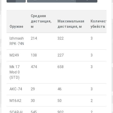
Средняя
дистанция,
Максимальная
Количество
Оружие
м
дистанция, м
убийств
Izhmash
214
322
3
RPK-74N
M249
138
227
3
Mk 17
474
658
3
Mod 0
(STD)
АКС-74
29
46
3
M16A2
30
50
2
SCAR-H
545
902
2