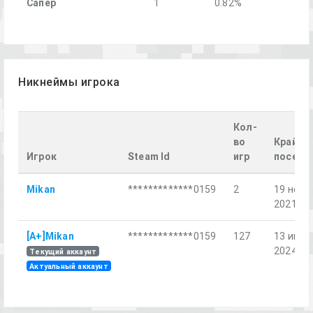
Cапёр
1
0.82%
Никнеймы игрока
Кол-
во
Крайне
Игрок
Steam Id
игр
посеще
Mikan
*************0159
2
19 нояб.
2021 г.
[A+]Mikan
*************0159
127
13 июл.
2024 г.
Текущий аккаунт
Актуальный аккаунт