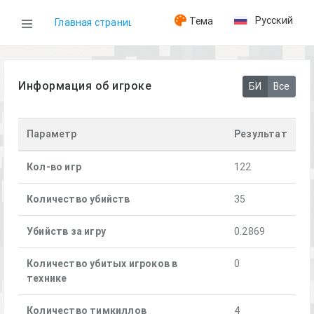
Русский
Тема
Главная страница
WOG
Информация об игроке
БИ
Все
Игроки
Параметр
Результат
[A+]Mikan
Кол-во игр
122
Количество убийств
35
Убийств за игру
0.2869
Количество убитых игроков в
0
технике
Количество тимкиллов
4