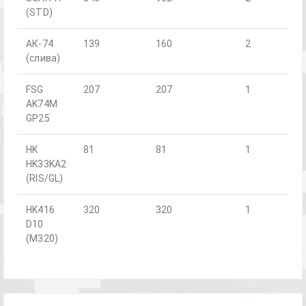
(STD)
АК-74
139
160
2
(слива)
FSG
207
207
1
AK74M
GP25
HK
81
81
1
HK33KA2
(RIS/GL)
HK416
320
320
1
D10
(M320)