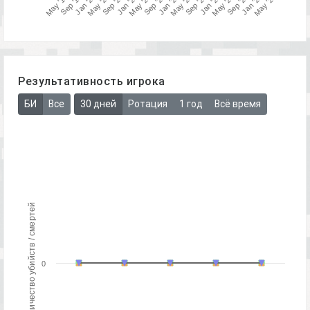
May '21
May '19
Sep '19
Sep '21
Jan '24
May '22
May '24
Sep '22
May '23
Jan '21
Sep '23
Jan '22
Jan '20
May '20
Sep '20
Jan '23
Результативность игрока
БИ
Все
30 дней
Ротация
1 год
Всё время
Количество убийств / смертей
0