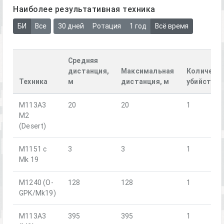
Наиболее результативная техника
БИ
Все
30 дней
Ротация
1 год
Всё время
Средняя
дистанция,
Максимальная
Количест
Техника
м
дистанция, м
убийств
M113A3
20
20
1
M2
(Desert)
M1151 с
3
3
1
Mk 19
M1240 (O-
128
128
1
GPK/Mk19)
М113А3
395
395
1