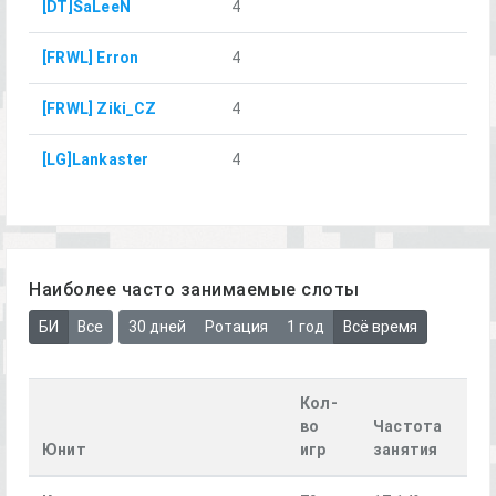
[DT]SaLeeN
4
[FRWL] Erron
4
[FRWL] Ziki_CZ
4
[LG]Lankaster
4
Наиболее часто занимаемые слоты
БИ
Все
30 дней
Ротация
1 год
Всё время
Кол-
во
Частота
Юнит
игр
занятия