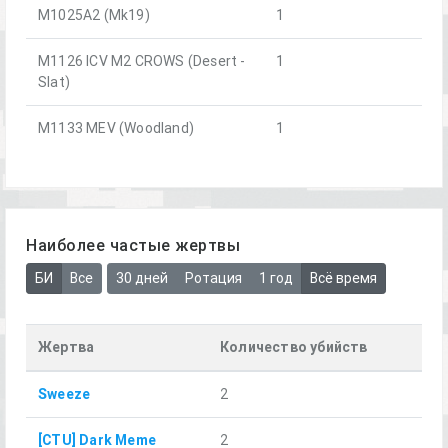
M1025A2 (Mk19)
1
M1126 ICV M2 CROWS (Desert -
1
Slat)
M1133 MEV (Woodland)
1
Наиболее частые жертвы
БИ
Все
30 дней
Ротация
1 год
Всё время
Жертва
Количество убийств
Sweeze
2
[CTU] Dark Meme
2