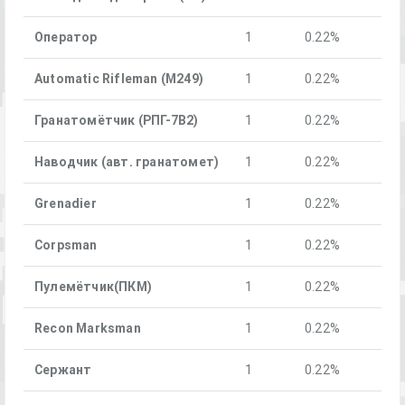
Оператор
1
0.22%
Automatic Rifleman (M249)
1
0.22%
Гранатомётчик (РПГ-7В2)
1
0.22%
Наводчик (авт. гранатомет)
1
0.22%
Grenadier
1
0.22%
Corpsman
1
0.22%
Пулемётчик(ПКM)
1
0.22%
Recon Marksman
1
0.22%
Сержант
1
0.22%