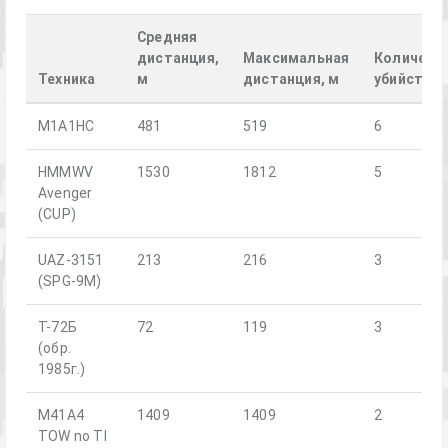
Средняя
дистанция,
Максимальная
Количест
Техника
м
дистанция, м
убийств
M1A1HC
481
519
6
HMMWV
1530
1812
5
Avenger
(CUP)
UAZ-3151
213
216
3
(SPG-9M)
Т-72Б
72
119
3
(обр.
1985г.)
M41A4
1409
1409
2
TOW no TI