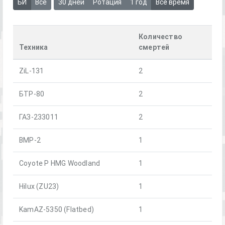
БИ
Все
30 дней
Ротация
1 год
Всё время
Количество
Техника
смертей
ZiL-131
2
БТР-80
2
ГАЗ-233011
2
BMP-2
1
Coyote P HMG Woodland
1
Hilux (ZU23)
1
KamAZ-5350 (Flatbed)
1