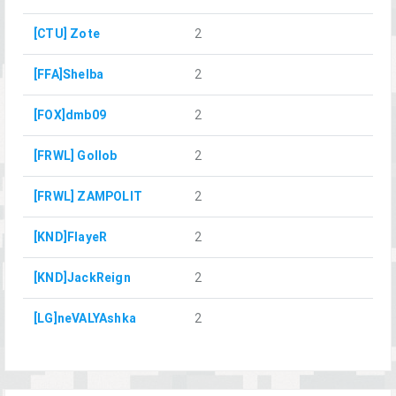
[CTU] Zote
2
[FFA]Shelba
2
[FOX]dmb09
2
[FRWL] Gollob
2
[FRWL] ZAMPOLIT
2
[KND]FlayeR
2
[KND]JackReign
2
[LG]neVALYAshka
2