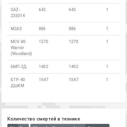
GAZ-
642
642
1
233014
M2A3
886
886
1
MCV-80
1270
1270
1
Warrior
(Woodland)
БМП-2Д
1402
1402
1
БТР-40
1547
1547
1
ДШКМ
Количество смертей в технике