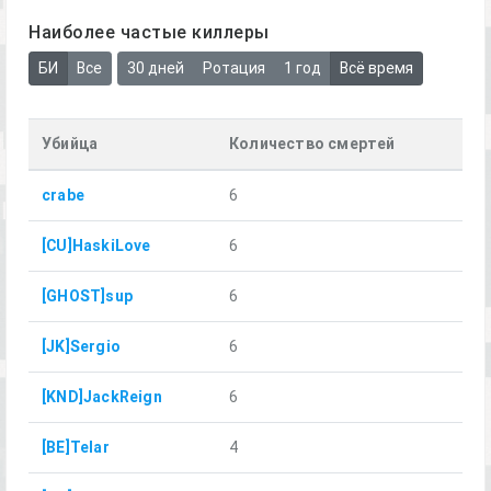
Наиболее частые киллеры
БИ
Все
30 дней
Ротация
1 год
Всё время
Убийца
Количество смертей
crabe
6
[CU]HaskiLove
6
[GHOST]sup
6
[JK]Sergio
6
[KND]JackReign
6
[BE]Telar
4