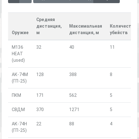
Средняя
дистанция,
Максимальная
Количество
Оружие
м
дистанция, м
убийств
M136
32
40
11
HEAT
(used)
АК-74М
128
388
8
(ГП-25)
ПКМ
171
562
5
СВДМ
370
1271
5
АК-74Н
22
88
4
(ГП-25)