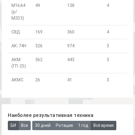
М16А4
49
138
4
(р/
М203)
СВД
169
360
4
АК-74Н
326
974
3
АКМ
362
443
3
(ГП-25)
АКМС
26
41
3
Наиболее результативная техника
БИ
Все
30 дней
Ротация
1 год
Всё время