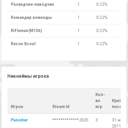
Разведчик-наводчик
1
0.22%
Командир команды
1
0.22%
Rifleman(M136)
1
0.22%
Recon Scout
1
0.22%
Никнеймы игрока
Кол-
во
Крайне
Игрок
Steam Id
игр
посеще
Punisher
*************2825
3
31 мая
2019 г.