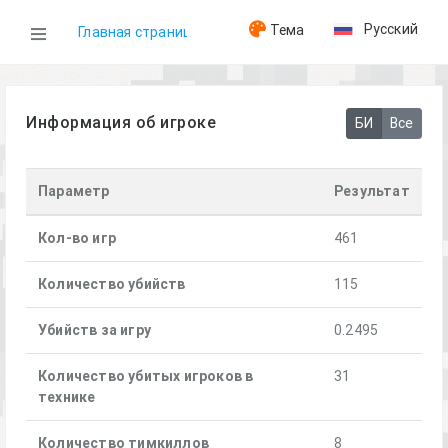
Русский
Тема
Главная страница
WOG
Информация об игроке
БИ
Все
Игроки
Параметр
Результат
5thPK_Punisher
Кол-во игр
461
Количество убийств
115
Убийств за игру
0.2495
Количество убитых игроков в
31
технике
Количество тимкиллов
8