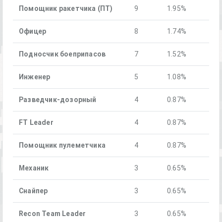
Помощник ракетчика (ПТ)
9
1.95%
Офицер
8
1.74%
Подносчик боеприпасов
7
1.52%
Инженер
5
1.08%
Разведчик-дозорный
4
0.87%
FT Leader
4
0.87%
Помощник пулеметчика
4
0.87%
Механик
3
0.65%
Снайпер
3
0.65%
Recon Team Leader
3
0.65%