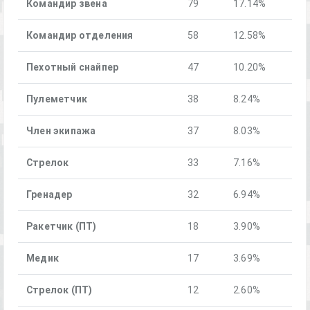
Командир звена
79
17.14%
Командир отделения
58
12.58%
Пехотный снайпер
47
10.20%
Пулеметчик
38
8.24%
Член экипажа
37
8.03%
Стрелок
33
7.16%
Гренадер
32
6.94%
Ракетчик (ПТ)
18
3.90%
Медик
17
3.69%
Стрелок (ПТ)
12
2.60%