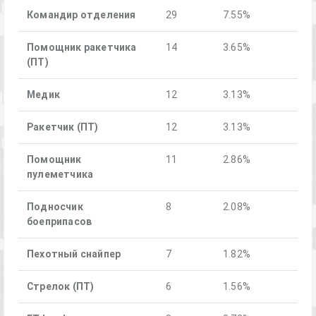
Командир отделения
29
7.55%
Помощник ракетчика
14
3.65%
(ПТ)
Медик
12
3.13%
Ракетчик (ПТ)
12
3.13%
Помощник
11
2.86%
пулеметчика
Подносчик
8
2.08%
боеприпасов
Пехотный снайпер
7
1.82%
Стрелок (ПТ)
6
1.56%