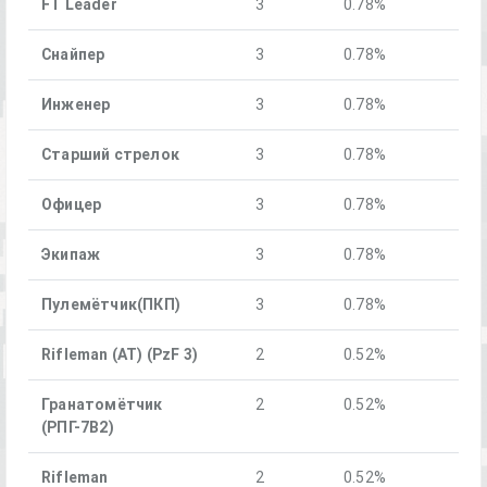
FT Leader
3
0.78%
Снайпер
3
0.78%
Инженер
3
0.78%
Старший стрелок
3
0.78%
Офицер
3
0.78%
Экипаж
3
0.78%
Пулемётчик(ПКП)
3
0.78%
Rifleman (AT) (PzF 3)
2
0.52%
Гранатомётчик
2
0.52%
(РПГ-7В2)
Rifleman
2
0.52%