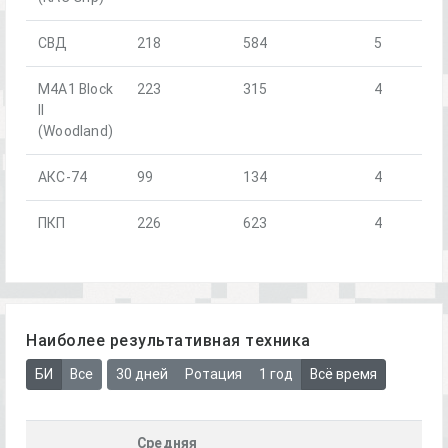
СВД
218
584
5
M4A1 Block
223
315
4
II
(Woodland)
АКС-74
99
134
4
ПКП
226
623
4
Наиболее результативная техника
БИ
Все
30 дней
Ротация
1 год
Всё время
Средняя