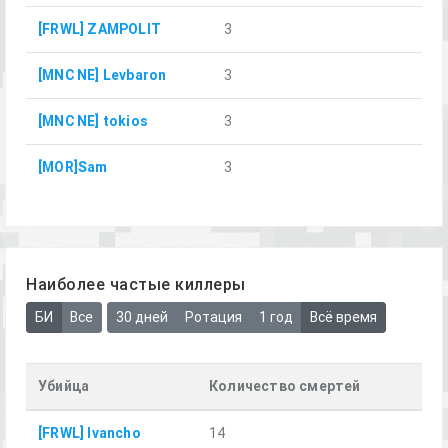
[FRWL] ZAMPOLIT
3
[MNC NE] Levbaron
3
[MNC NE] tokios
3
[MOR]Sam
3
Наиболее частые киллеры
БИ
Все
30 дней
Ротация
1 год
Всё время
Убийца
Количество смертей
[FRWL] Ivancho
14