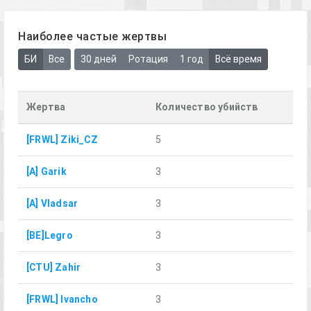
Наиболее частые жертвы
БИ
Все
30 дней
Ротация
1 год
Всё время
Жертва
Количество убийств
[FRWL] Ziki_CZ
5
[A] Garik
3
[A] Vladsar
3
[BE]Legro
3
[CTU] Zahir
3
[FRWL] Ivancho
3