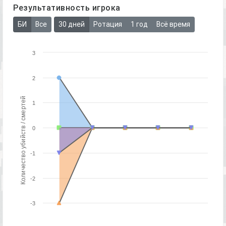
Результативность игрока
БИ
Все
30 дней
Ротация
1 год
Всё время
3
2
Количество убийств / смертей
1
0
-1
-2
-3