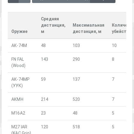
Средняя
дистанция,
Максимальная
Количест
Оружие
м
дистанция, м
убийств
АК-74М
48
103
10
FN FAL
143
290
8
(Wood)
АК-74МР
59
137
7
(УУК)
АКМН
214
520
7
M16A2
23
48
5
M27 IAR
120
518
5
(KAC Grip)