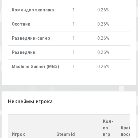
Командир экипажа
1
0.26%
Охотник
1
0.26%
Разведчик-сапер
1
0.26%
Разведчик
1
0.26%
Machine Gunner (MG3)
1
0.26%
Никнеймы игрока
Кол-
во
Крайне
Игрок
Steam Id
игр
посеще