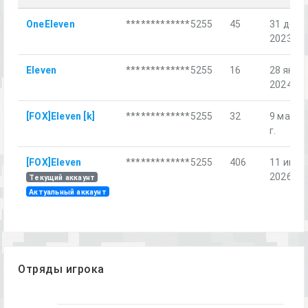
OneEleven
*************5255
45
31 дек.
2023 г.
Eleven
*************5255
16
28 янв.
2024 г.
[FOX]Eleven [k]
*************5255
32
9 мар. 
г.
[FOX]Eleven
*************5255
406
11 июл.
2026 г.
Текущий аккаунт
Актуальный аккаунт
Отряды игрока