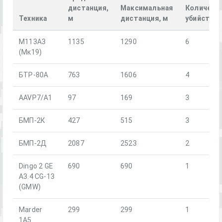
дистанция,
Максимальная
Количест
Техника
м
дистанция, м
убийств
М113А3
1135
1290
6
(Мк19)
БТР-80А
763
1606
4
AAVP7/A1
97
169
3
БМП-2К
427
515
3
БМП-2Д
2087
2523
2
Dingo 2 GE
690
690
1
A3.4 CG-13
(GMW)
Marder
299
299
1
1A5