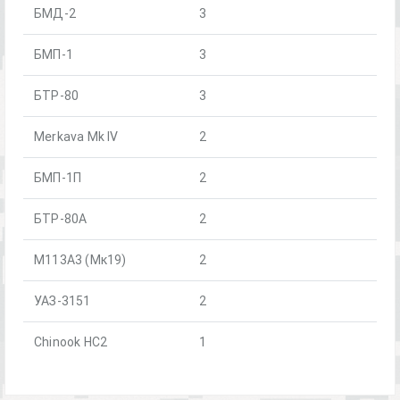
БМД-2
3
БМП-1
3
БТР-80
3
Merkava Mk IV
2
БМП-1П
2
БТР-80А
2
М113А3 (Мк19)
2
УАЗ-3151
2
Chinook HC2
1