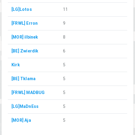
[LG]Lotos
11
[FRWL] Erron
9
[MOR] ilbinek
8
[BE] Zwierdik
6
Kirk
5
[BE] Tklama
5
[FRWL] MADBUG
5
[LG]MaDnEss
5
[MOR] Aja
5