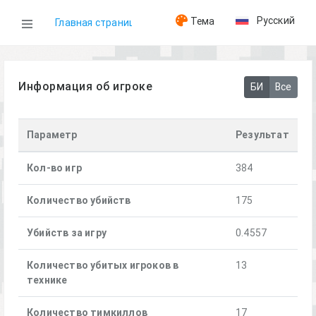
Русский
Тема
Главная страница
WOG
Информация об игроке
БИ
Все
Игроки
Параметр
Результат
[FOX]Eleven
Кол-во игр
384
Количество убийств
175
Убийств за игру
0.4557
Количество убитых игроков в
13
технике
Количество тимкиллов
17