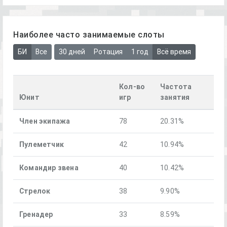
Наиболее часто занимаемые слоты
БИ
Все
30 дней
Ротация
1 год
Всё время
Кол-во
Частота
Юнит
игр
занятия
Член экипажа
78
20.31%
Пулеметчик
42
10.94%
Командир звена
40
10.42%
Стрелок
38
9.90%
Гренадер
33
8.59%