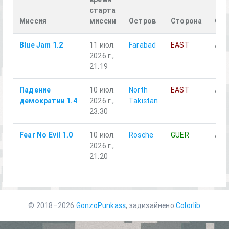
старта
Миссия
миссии
Остров
Сторона
Отд
Blue Jam 1.2
11 июл.
Farabad
EAST
Alph
2026 г.,
21:19
Падение
10 июл.
North
EAST
Alph
демократии 1.4
2026 г.,
Takistan
23:30
Fear No Evil 1.0
10 июл.
Rosche
GUER
Alph
2026 г.,
21:20
© 2018–2026
GonzoPunkass
, задизайнено
Colorlib