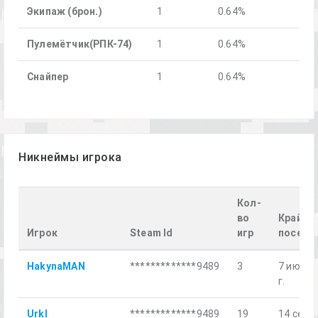
Экипаж (брон.)
1
0.64%
Пулемётчик(РПК-74)
1
0.64%
Снайпер
1
0.64%
Никнеймы игрока
Кол-
во
Крайне
Игрок
Steam Id
игр
посеще
HakynaMAN
*************9489
3
7 июн. 
г.
Urkl
*************9489
19
14 сент.