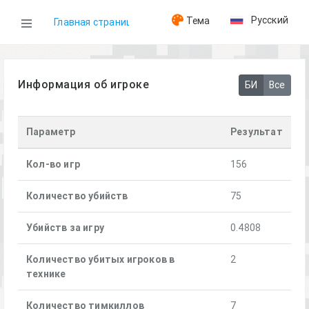
Русский
Тема
Главная страница
WOG
Информация об игроке
БИ
Все
Игроки
Параметр
Результат
[BE] Urkl
Кол-во игр
156
Количество убийств
75
Убийств за игру
0.4808
Количество убитых игроков в
2
технике
Количество тимкиллов
7