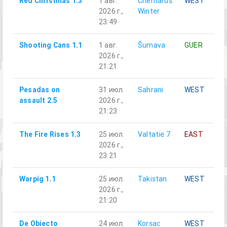
Red Christmas 1.3
1 авг.
Chernarus
WEST
2026 г.,
Winter
23:49
Shooting Cans 1.1
1 авг.
Šumava
GUER
2026 г.,
21:21
Pesadas on
31 июл.
Sahrani
WEST
assault 2.5
2026 г.,
21:23
The Fire Rises 1.3
25 июл.
Valtatie 7
EAST
2026 г.,
23:21
Warpig 1.1
25 июл.
Takistan
WEST
2026 г.,
21:20
De Obiecto
24 июл.
Korsac
WEST