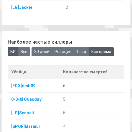
[LG]Jackie
2
Наиболее частые киллеры
БИ
Все
30 дней
Ротация
1 год
Всё время
Убийца
Количество смертей
[FOX]dmb09
6
0-8-0| Quesday
5
[LG]Senpaii
5
[SPQR]Marmur
4