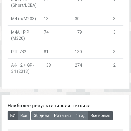
(Short/LCBA)
М4 (р/М203)
13
30
3
М4А1 PIP
74
179
3
(М320)
РПГ-7В2
81
130
3
AK-12 + GP-
138
274
2
34 (2018)
Наиболее результативная техника
БИ
Все
30 дней
Ротация
1 год
Всё время