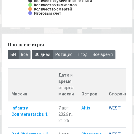
Количество убийств из техники
Количество тимкиллов
Количество смертей
Итоговый счёт
Прошлые игры
БИ
Все
30 дней
Ротация
1 год
Всё время
Дата и
время
старта
Миссия
миссии
Остров
Сторона
Infantry
7 авг.
Altis
WEST
Counterattacks 1.1
2026 г.,
21:25