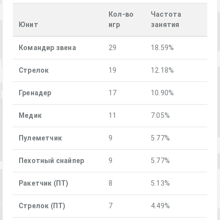
Кол-во
Частота
Юнит
игр
занятия
Командир звена
29
18.59%
Стрелок
19
12.18%
Гренадер
17
10.90%
Медик
11
7.05%
Пулеметчик
9
5.77%
Пехотный снайпер
9
5.77%
Ракетчик (ПТ)
8
5.13%
Стрелок (ПТ)
7
4.49%