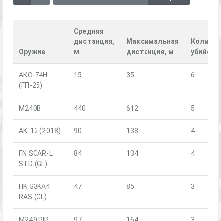
Средняя
дистанция,
Максимальная
Количес
Оружие
м
дистанция, м
убийств
АКС-74Н
15
35
6
(ГП-25)
M240B
440
612
5
AK-12 (2018)
90
138
4
FN SCAR-L
84
134
4
STD (GL)
HK G3KA4
47
85
3
RAS (GL)
M249 PIP
97
164
3