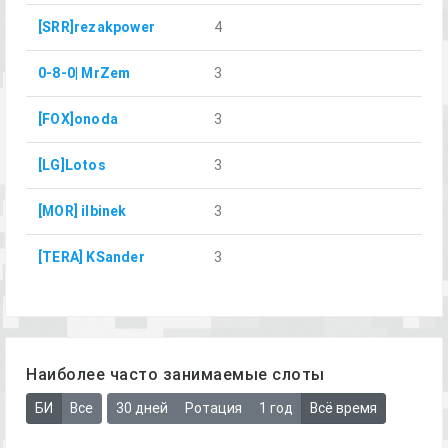
[SRR]rezakpower
4
0-8-0| MrZem
3
[FOX]onoda
3
[LG]Lotos
3
[MOR] ilbinek
3
[TERA] KSander
3
Наиболее часто занимаемые слоты
БИ
Все
30 дней
Ротация
1 год
Всё время