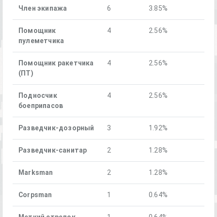
Член экипажа
6
3.85%
Помощник
4
2.56%
пулеметчика
Помощник ракетчика
4
2.56%
(ПТ)
Подносчик
4
2.56%
боеприпасов
Разведчик-дозорный
3
1.92%
Разведчик-санитар
2
1.28%
Marksman
2
1.28%
Corpsman
1
0.64%
Меткий стрелок
1
0.64%