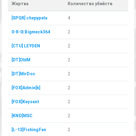
Жертва
Количество убийств
[SPQR] chepypela
4
0-8-0| Bigmeck364
2
[CTU] LEYDEN
2
[DT]DblM
2
[DT]MirDoc
2
[FOX]Admin[k]
2
[FOX]Keysent
2
[KND]MSC
2
[L-13]FishingFan
2