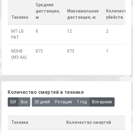
Средняя
дистанция,
Максимальная
Количество
Техника
м
дистанция, м
убийств
MT-LB
8
12
2
PKT
M2HB
873
873
1
(M3 AA)
Количество смертей в технике
БИ
Все
30 дней
Ротация
1 год
Всё время
Техника
Количество смертей