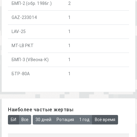
БМП-2 (обр. 1986г.)
2
GAZ-233014
1
LAV-25
1
MT-LB PKT
1
БМП-3 (VВесна-К)
1
БТР-80А
1
Наиболее частые жертвы
БИ
Все
30 дней
Ротация
1 год
Всё время