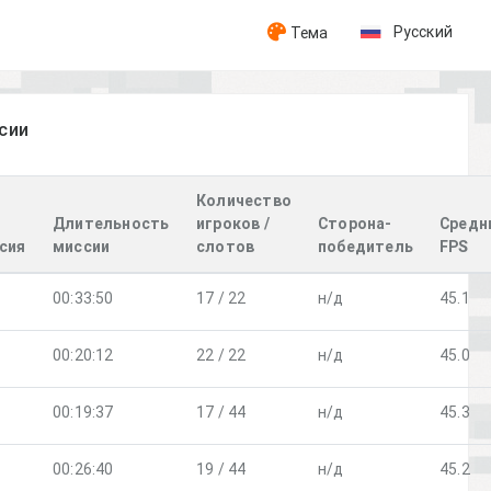
Русский
Тема
сии
Количество
Длительность
игроков /
Сторона-
Средн
сия
миссии
слотов
победитель
FPS
00:33:50
17 / 22
н/д
45.1
00:20:12
22 / 22
н/д
45.0
00:19:37
17 / 44
н/д
45.3
00:26:40
19 / 44
н/д
45.2