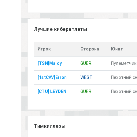
Лучшие кибератлеты
Игрок
Сторона
Юнит
[TSN]Maloy
GUER
Пулеметчик
[1stCAV]Erron
WEST
Пехотный с
[CTU] LEYDEN
GUER
Пехотный с
Тимкиллеры