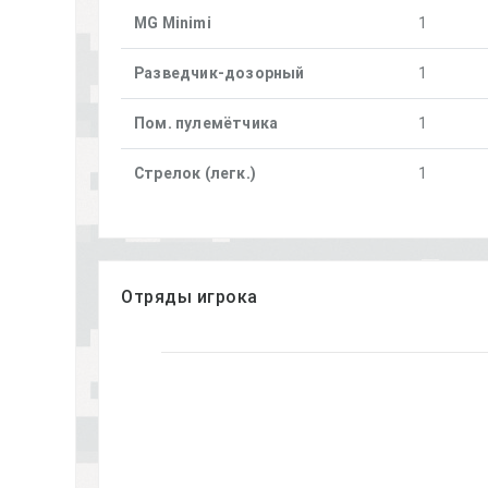
MG Minimi
1
Разведчик-дозорный
1
Пом. пулемётчика
1
Стрелок (легк.)
1
Отряды игрока