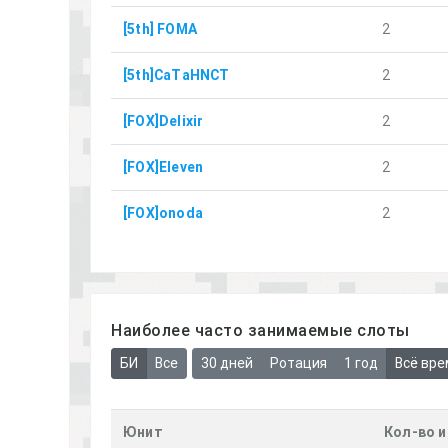
[5th] FOMA
2
[5th]СaTаНNCT
2
[FOX]Delixir
2
[FOX]Eleven
2
[FOX]onoda
2
Наиболее часто занимаемые слоты
БИ
Все
30 дней
Ротация
1 год
Всё вре
Юнит
Кол-во и