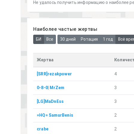
Не удалось получить информацию о наиболее ре
Наиболее частые жертвы
БИ
Все
30 дней
Ротация
1 год
Всё вре
Жертва
Количест
[SRR]rezakpower
4
0-8-0| MrZem
3
[LG]MaDnEss
3
=HQ= SamurBenis
2
crabe
2