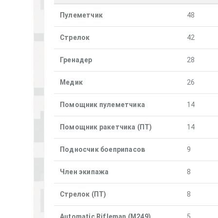
Пулеметчик
48
Стрелок
42
Гренадер
28
Медик
26
Помощник пулеметчика
14
Помощник ракетчика (ПТ)
14
Подносчик боеприпасов
9
Член экипажа
8
Стрелок (ПТ)
8
Automatic Rifleman (M249)
5