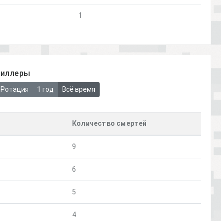
1
киллеры
Ротация
1 год
Всё время
Количество смертей
9
6
5
4