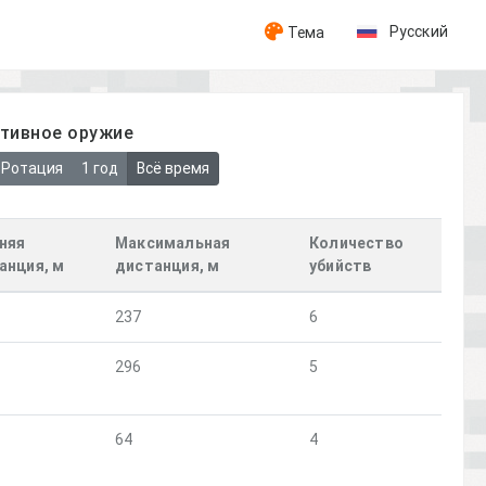
Русский
Тема
ативное оружие
Ротация
1 год
Всё время
няя
Максимальная
Количество
анция, м
дистанция, м
убийств
237
6
296
5
64
4