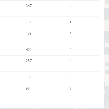
347
4
171
4
189
4
409
4
257
4
109
3
98
3