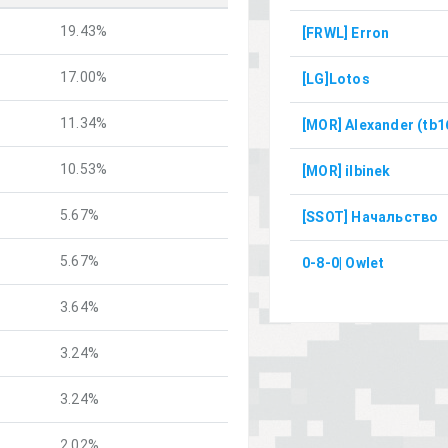
19.43%
[FRWL] Erron
17.00%
[LG]Lotos
11.34%
[MOR] Alexander (tb1
10.53%
[MOR] ilbinek
5.67%
[SSOT] Начальство
5.67%
0-8-0| Owlet
3.64%
3.24%
3.24%
2.02%