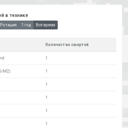
й в технике
Ротация
1 год
Всё время
Количество смертей
nd
1
S/M2)
1
1
1
1
1