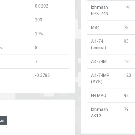
0.0202
Izhmash
141
RPK-74N
200
M84
78
19%
АК-74
95
ня
8
(слива)
7
АК-74М
121
-0.3783
АК-74МР
120
(УУК)
FN MAG
92
Izhmash
79
AK12
мя