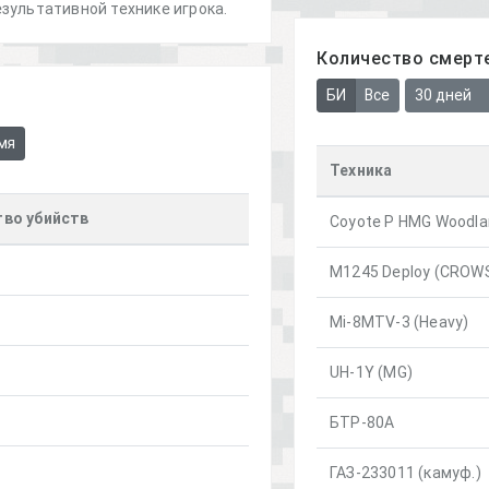
зультативной технике игрока.
Количество смерте
БИ
Все
30 дней
мя
Техника
во убийств
Coyote P HMG Woodla
M1245 Deploy (CROW
Mi-8MTV-3 (Heavy)
UH-1Y (MG)
БТР-80А
ГАЗ-233011 (камуф.)