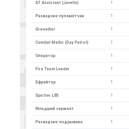
AT Assistant (Javelin)
1
Разведчик-пулемётчик
1
Grenadier
1
Combat Medic (Day Patrol)
1
Оператор
1
Fire Team Leader
1
Ефрейтор
1
Spotter L85
1
Младший сержант
1
Разведчик-подрывник
1