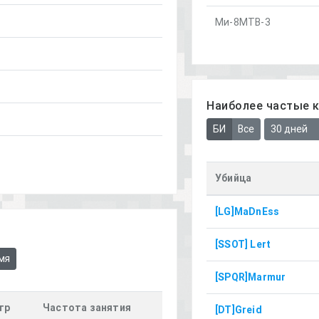
Ми-8МТВ-3
Наиболее частые 
БИ
Все
30 дней
Убийца
[LG]MaDnEss
[SSOT] Lert
мя
[SPQR]Marmur
гр
Частота занятия
[DT]Greid