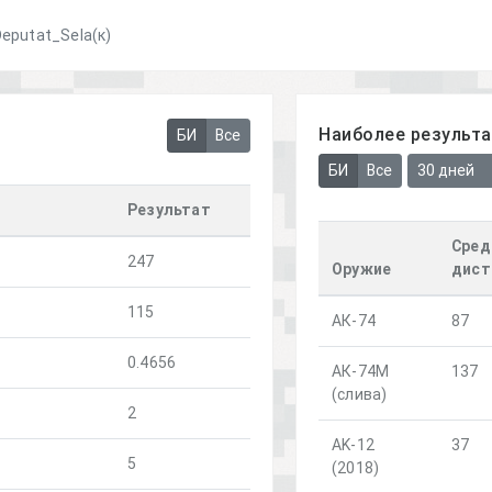
Deputat_Sela(к)
Наиболее результ
БИ
Все
БИ
Все
30 дней
Результат
Сред
247
Оружие
дист
115
АК-74
87
0.4656
АК-74М
137
(слива)
2
AK-12
37
5
(2018)