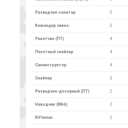
Разведчик-санитар
5
Командир звена
5
Ракетчик (ПТ)
4
Пехотный снайпер
4
Санинструктор
4
Снайпер
3
Разведчик-дозорный (ПТ)
2
Наводчик (Mk6)
2
Rifleman
2