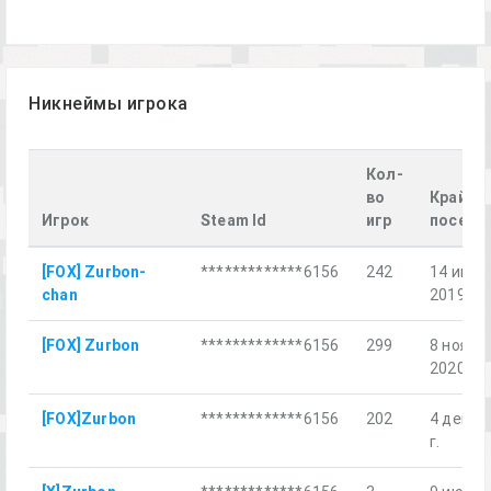
Никнеймы игрока
Кол-
во
Крайне
Игрок
Steam Id
игр
посеще
[FOX] Zurbon-
*************6156
242
14 июл.
chan
2019 г.
[FOX] Zurbon
*************6156
299
8 нояб.
2020 г.
[FOX]Zurbon
*************6156
202
4 дек. 2
г.