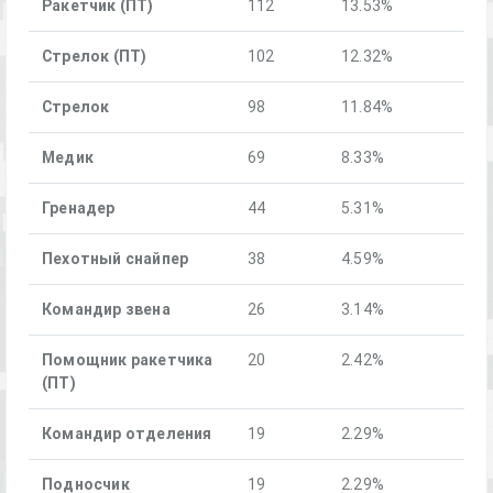
Ракетчик (ПТ)
112
13.53%
Стрелок (ПТ)
102
12.32%
Стрелок
98
11.84%
Медик
69
8.33%
Гренадер
44
5.31%
Пехотный снайпер
38
4.59%
Командир звена
26
3.14%
Помощник ракетчика
20
2.42%
(ПТ)
Командир отделения
19
2.29%
Подносчик
19
2.29%