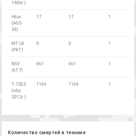
1986г.)
Hilux
17
17
1
(AGS-
30)
MT-LB
0
0
1
(PKT)
NSV
661
661
1
(6T7)
Т-72Б3
1166
1166
1
(обр.
2012г.)
Количество смертей в технике