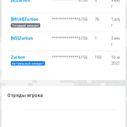
[X]Zurbon
*************6156
3
9 июл. 
г.
[BRUH]Zurbon
*************6156
76
1 апр. 2
г.
Текущий аккаунт
[NS]Zurbon
*************6156
1
3 июн. 
г.
Zurbon
*************6156
150
16 авг.
2025 г.
Актуальный аккаунт
Отряды игрока