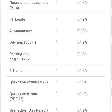
Помощник наводчика
1
0.12%
(Mk6)
FT Leader
1
0.12%
Аквалангист
1
0.12%
Офицер (брон.)
1
0.12%
Разведчик-
1
0.12%
подрывник
Rifleman
1
0.12%
Гранатомётчик (M79)
1
0.12%
Гранатомётчик
1
0.12%
(РПГ-26)
Grenadier (Day Patrol)
1
0.12%