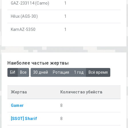
GAZ-233114 (Camo)
1
Hilux (AGS-30)
1
KamAZ-5350
1
Наиболее частые жертвы
БИ
Все
30 дней
Ротация
1 год
Всё время
Жертва
Количество убийств
Gamer
8
[SSOT] Sharif
8