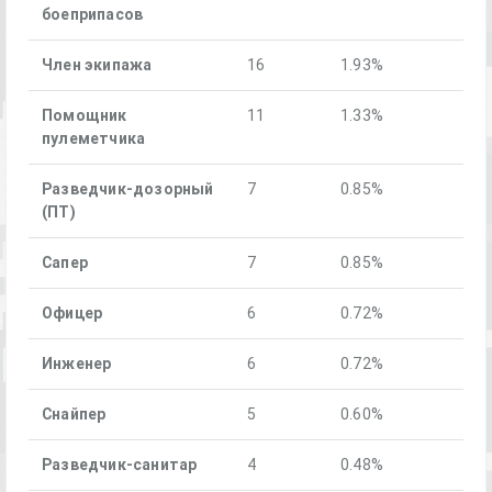
боеприпасов
Член экипажа
16
1.93%
Помощник
11
1.33%
пулеметчика
Разведчик-дозорный
7
0.85%
(ПТ)
Сапер
7
0.85%
Офицер
6
0.72%
Инженер
6
0.72%
Снайпер
5
0.60%
Разведчик-санитар
4
0.48%