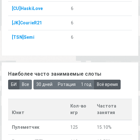
[CU]HaskiLove
6
[JK]CourieR21
6
[TSN]Semi
6
Наиболее часто занимаемые слоты
БИ
Все
30 дней
Ротация
1 год
Всё время
Кол-во
Частота
Юнит
игр
занятия
Пулеметчик
125
15.10%