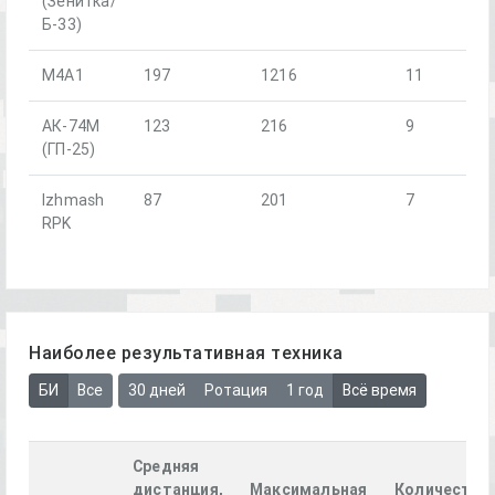
(Зенитка/
Б-33)
М4А1
197
1216
11
АК-74М
123
216
9
(ГП-25)
Izhmash
87
201
7
RPK
Наиболее результативная техника
БИ
Все
30 дней
Ротация
1 год
Всё время
Средняя
дистанция,
Максимальная
Количество