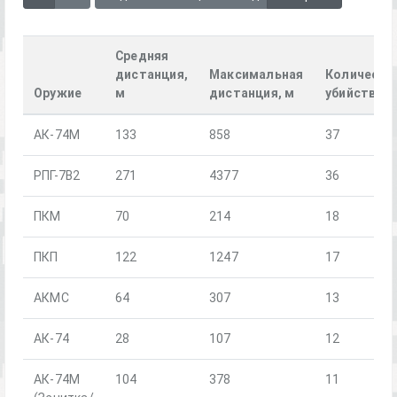
Средняя
дистанция,
Максимальная
Количеств
Оружие
м
дистанция, м
убийств
АК-74М
133
858
37
РПГ-7В2
271
4377
36
ПКМ
70
214
18
ПКП
122
1247
17
АКМС
64
307
13
АК-74
28
107
12
АК-74М
104
378
11