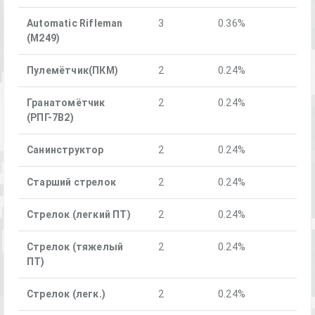
Automatic Rifleman
3
0.36%
(M249)
Пулемётчик(ПКM)
2
0.24%
Гранатомётчик
2
0.24%
(РПГ-7В2)
Санинструктор
2
0.24%
Старший стрелок
2
0.24%
Стрелок (легкий ПТ)
2
0.24%
Стрелок (тяжелый
2
0.24%
ПТ)
Стрелок (легк.)
2
0.24%