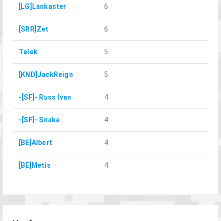
[LG]Lankaster
6
[SRR]Zet
6
Telek
5
[KND]JackReign
5
-[SF]- Russ Ivan
4
-[SF]- Snake
4
[BE]Albert
4
[BE]Metis
4