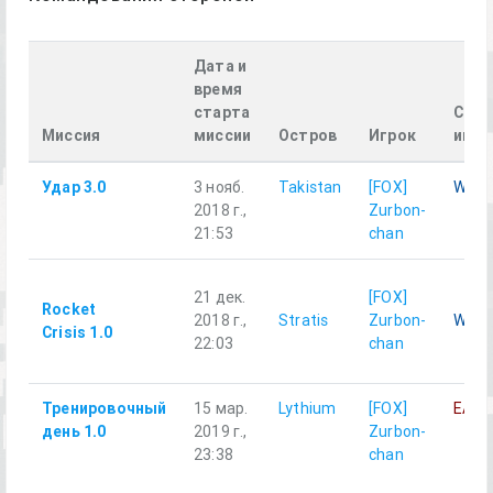
Дата и
время
старта
Стор
Миссия
миссии
Остров
Игрок
игро
Удар 3.0
3 нояб.
Takistan
[FOX]
WES
2018 г.,
Zurbon-
21:53
chan
21 дек.
[FOX]
Rocket
2018 г.,
Stratis
Zurbon-
WES
Crisis 1.0
22:03
chan
Тренировочный
15 мар.
Lythium
[FOX]
EAS
день 1.0
2019 г.,
Zurbon-
23:38
chan