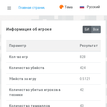
Русский
Тема
Главная страница
WOG
Информация об игроке
БИ
Все
Игроки
Параметр
Результат
[BRUH]Zurbon
Кол-во игр
828
Количество убийств
424
Убийств за игру
0.5121
Количество убитых игроков в
42
технике
Количество тимкиллов
43