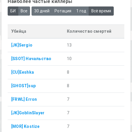
Наиболее частые киллеры
БИ
Все
30 дней
Ротация
1 год
Всё время
Убийца
Количество смертей
[JK]Sergio
13
[SSOT] Начальство
10
[CU]Eeshka
8
[GHOST]sup
8
[FRWL] Erron
7
[JK]GoblinSlayer
7
[MOR] Kostize
7