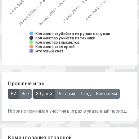
13 июл. 2026 г. – 19 июл. 2026 г.
6 июл. 2026 г. – 12 и…
3 авг. 2026 г. – 9 авг. 2026 г.
27 июл. 2026 г. – 2 авг. 2026 г.
20 июл. 2026 г. – 26 июл. 2026 г.
Количество убийств из ручного оружия
Количество убийств из техники
Количество тимкиллов
Количество смертей
Итоговый счёт
Прошлые игры
БИ
Все
30 дней
Ротация
1 год
Всё время
Игрок не принимал участия в играх в указанный период.
Командования стороной