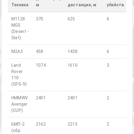
Техника
м
дистанция, м
убийств
M1128
370
625
6
MGS
(Desert -
Slat)
M2A3
458
1438
6
Land
1074
1610
3
Rover
110
(SPG-9)
HMMWV
2401
2401
2
Avenger
(CUP)
БМП-2
2162
2215
2
(обр.