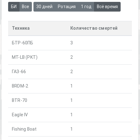
БИ
Все
30 дней
Ротация
1 год
Всё время
Техника
Количество смертей
БТР-60ПБ
3
MT-LB (PKT)
2
ГАЗ-66
2
BRDM-2
1
BTR-70
1
Eagle IV
1
Fishing Boat
1