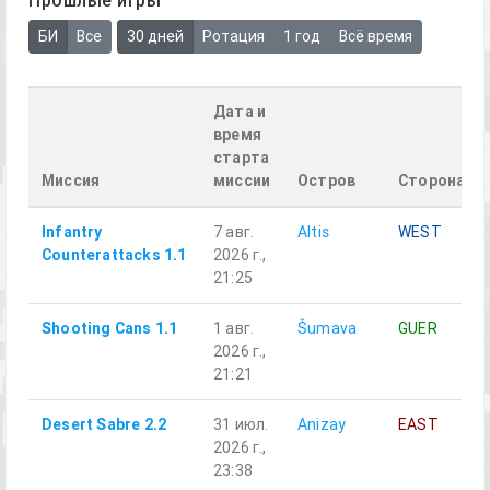
БИ
Все
30 дней
Ротация
1 год
Всё время
Дата и
время
старта
Миссия
миссии
Остров
Сторона
Infantry
7 авг.
Altis
WEST
Counterattacks 1.1
2026 г.,
21:25
Shooting Cans 1.1
1 авг.
Šumava
GUER
2026 г.,
21:21
Desert Sabre 2.2
31 июл.
Anizay
EAST
2026 г.,
23:38