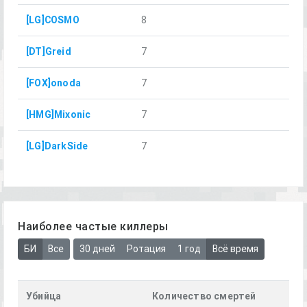
[LG]COSMO
8
[DT]Greid
7
[FOX]onoda
7
[HMG]Mixonic
7
[LG]DarkSide
7
Наиболее частые киллеры
БИ
Все
30 дней
Ротация
1 год
Всё время
Убийца
Количество смертей