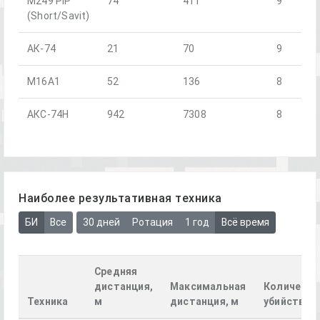
M249 PIP
74
411
9
(Short/Savit)
АК-74
21
70
9
M16A1
52
136
8
АКС-74Н
942
7308
8
Наиболее результативная техника
БИ
Все
30 дней
Ротация
1 год
Всё время
Средняя
дистанция,
Максимальная
Количеств
Техника
м
дистанция, м
убийств