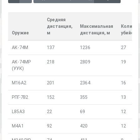
Средняя
дистанция,
Максимальная
Количес
Оружие
м
дистанция, м
убийств
АК-74М
137
1236
27
АК-74МР
218
2809
19
(УУК)
M16A2
201
2364
16
РПГ-7В2
152
355
13
L85A3
22
69
12
М4А1
92
420
12