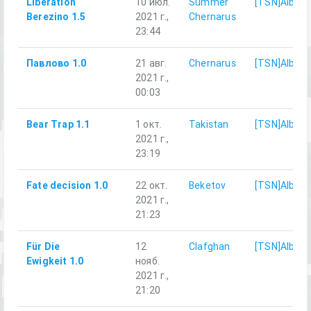
Liberation
10 июл.
Summer
[TSN]Albert
Berezino 1.5
2021 г.,
Chernarus
23:44
Павлово 1.0
21 авг.
Chernarus
[TSN]Albert
2021 г.,
00:03
Bear Trap 1.1
1 окт.
Takistan
[TSN]Albert
2021 г.,
23:19
Fate decision 1.0
22 окт.
Beketov
[TSN]Albert
2021 г.,
21:23
Für Die
12
Clafghan
[TSN]Albert
Ewigkeit 1.0
нояб.
2021 г.,
21:20