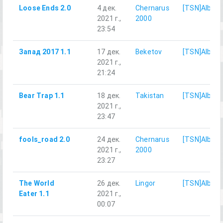
Loose Ends 2.0
4 дек.
Chernarus
[TSN]Albert
2021 г.,
2000
23:54
Запад 2017 1.1
17 дек.
Beketov
[TSN]Albert
2021 г.,
21:24
Bear Trap 1.1
18 дек.
Takistan
[TSN]Albert
2021 г.,
23:47
fools_road 2.0
24 дек.
Chernarus
[TSN]Albert
2021 г.,
2000
23:27
The World
26 дек.
Lingor
[TSN]Albert
Eater 1.1
2021 г.,
00:07