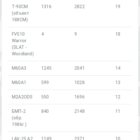
Т-90СМ
1316
2822
19
(объект
188СМ)
FV510
4
9
18
Warrior
(SLAT -
Woodland)
M60A3
1245
2041
14
M60A1
599
1028
13
M2A2ODS
550
1696
12
БМП-2
840
2148
11
(обр.
1986г.)
LAV-25 A2
1149
2371
10