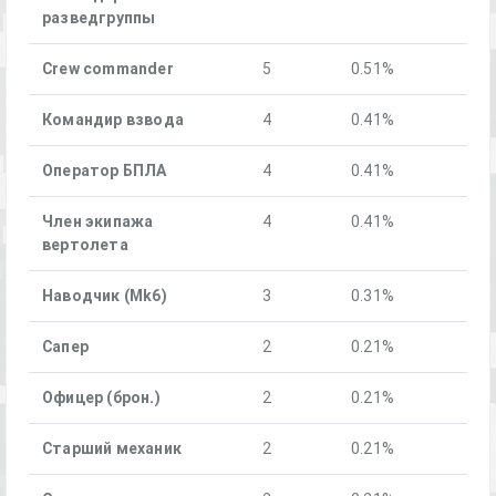
разведгруппы
Crew commander
5
0.51%
Командир взвода
4
0.41%
Оператор БПЛА
4
0.41%
Член экипажа
4
0.41%
вертолета
Наводчик (Mk6)
3
0.31%
Сапер
2
0.21%
Офицер (брон.)
2
0.21%
Старший механик
2
0.21%