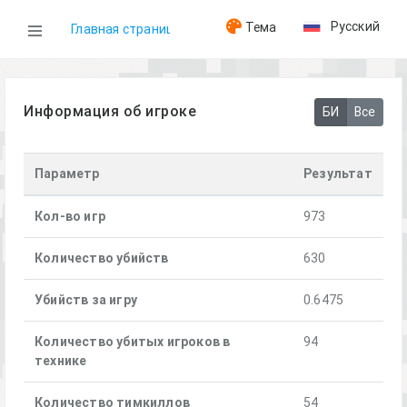
Русский
Тема
Главная страница
WOG
Информация об игроке
БИ
Все
Игроки
Параметр
Результат
[BE]Albert
Кол-во игр
973
Количество убийств
630
Убийств за игру
0.6475
Количество убитых игроков в
94
технике
Количество тимкиллов
54