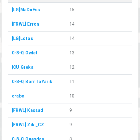
[LG]MaDnEss
15
[FRWL] Erron
14
[LG]Lotos
14
0-8-0| Owlet
13
[CU]Greka
12
0-8-0| BornToYarik
11
crabe
10
[FRWL] Kassad
9
[FRWL] Ziki_CZ
9
0-8-0| Quesday
8