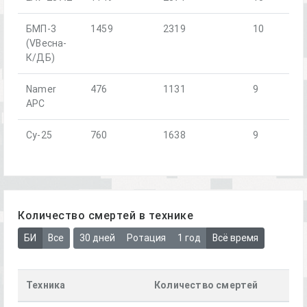
БМП-3
1459
2319
10
(VВесна-
К/ДБ)
Namer
476
1131
9
APC
Су-25
760
1638
9
Количество смертей в технике
БИ
Все
30 дней
Ротация
1 год
Всё время
Техника
Количество смертей