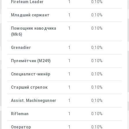
Fireteam Leader
1
0.10%
Младший сержант
1
0.10%
Помощник наводчика
1
0.10%
(Mk6)
Grenadier
1
0.10%
Пулемётчик (М249)
1
0.10%
Специалист-минёр
1
0.10%
Старший стрелок
1
0.10%
Assist. Machinegunner
1
0.10%
Rifleman
1
0.10%
Оператор
1
0.10%