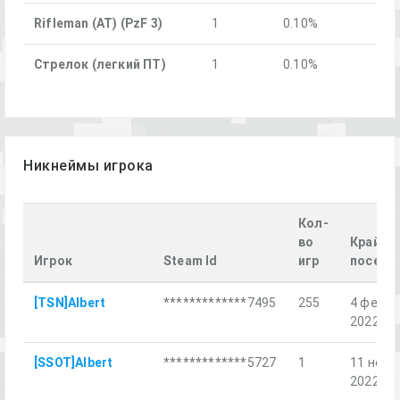
Rifleman (AT) (PzF 3)
1
0.10%
Стрелок (легкий ПТ)
1
0.10%
Никнеймы игрока
Кол-
во
Крайне
Игрок
Steam Id
игр
посеще
[TSN]Albert
*************7495
255
4 февр.
2022 г.
[SSOT]Albert
*************5727
1
11 нояб.
2022 г.