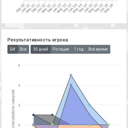
May '23
Sep '20
May '26
Sep '21
Jan '22
Jan '23
Jan '25
Sep '22
Sep '24
Jan '24
Sep '25
Jan '26
Sep '23
May '21
May '24
May '22
Jan '21
May '25
Результативность игрока
БИ
Все
30 дней
Ротация
1 год
Всё время
6
4
Количество убийств / смертей
2
0