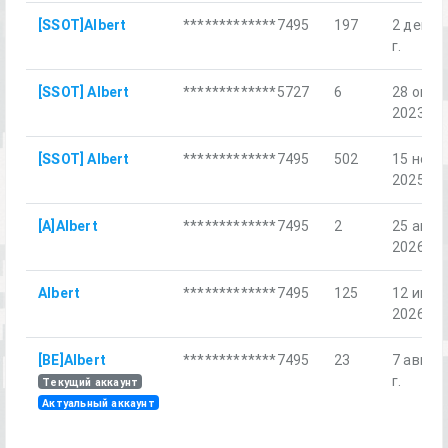
[SSOT]Albert
*************7495
197
2 дек. 2
г.
[SSOT] Albert
*************5727
6
28 окт.
2023 г.
[SSOT] Albert
*************7495
502
15 нояб.
2025 г.
[A]Albert
*************7495
2
25 апр.
2026 г.
Albert
*************7495
125
12 июн.
2026 г.
[BE]Albert
*************7495
23
7 авг. 2
г.
Текущий аккаунт
Актуальный аккаунт