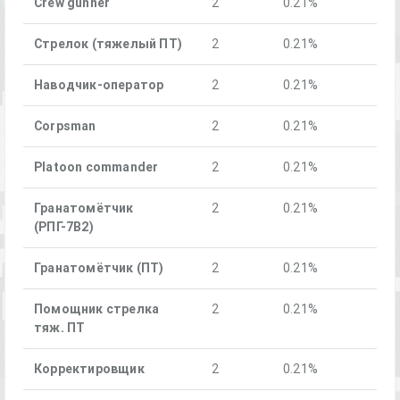
Crew gunner
2
0.21%
Стрелок (тяжелый ПТ)
2
0.21%
Наводчик-оператор
2
0.21%
Corpsman
2
0.21%
Platoon commander
2
0.21%
Гранатомётчик
2
0.21%
(РПГ-7В2)
Гранатомётчик (ПТ)
2
0.21%
Помощник стрелка
2
0.21%
тяж. ПТ
Корректировщик
2
0.21%