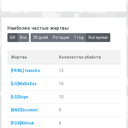
Наиболее частые жертвы
БИ
Все
30 дней
Ротация
1 год
Всё время
Жертва
Количество убийств
[FRWL] Ivancho
13
[LG]MaDnEss
10
[LG]Xopc
10
[KND]Gromint
9
[FOX]Killrok
8