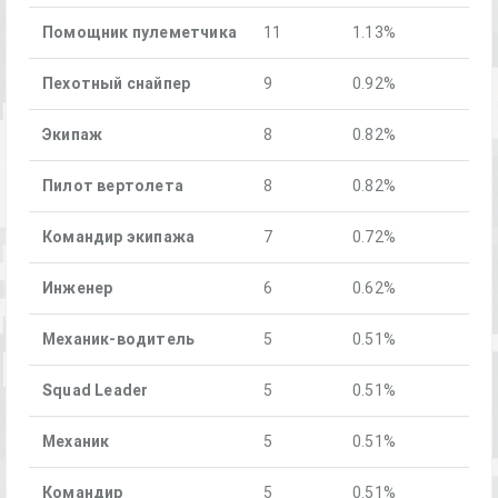
Помощник пулеметчика
11
1.13%
Пехотный снайпер
9
0.92%
Экипаж
8
0.82%
Пилот вертолета
8
0.82%
Командир экипажа
7
0.72%
Инженер
6
0.62%
Механик-водитель
5
0.51%
Squad Leader
5
0.51%
Механик
5
0.51%
Командир
5
0.51%