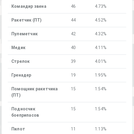
Командир звена
46
4.73%
Ракетчик (ПТ)
44
4.52%
Пулеметчик
42
4.32%
Медик
40
4.11%
Стрелок
39
4.01%
Гренадер
19
1.95%
Помощник ракетчика
15
1.54%
(ПТ)
Подносчик
15
1.54%
боеприпасов
Пилот
11
1.13%