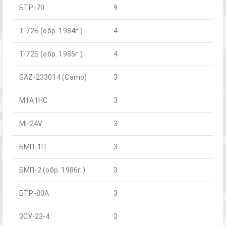
БТР-70
9
Т-72Б (обр. 1984г.)
4
Т-72Б (обр. 1985г.)
4
GAZ-233014 (Camo)
3
M1A1HC
3
Mi-24V
3
БМП-1П
3
БМП-2 (обр. 1986г.)
3
БТР-80А
3
ЗСУ-23-4
3