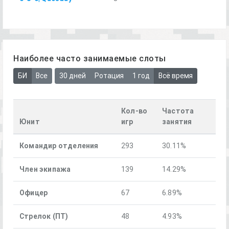
Наиболее часто занимаемые слоты
БИ
Все
30 дней
Ротация
1 год
Всё время
Кол-во
Частота
Юнит
игр
занятия
Командир отделения
293
30.11%
Член экипажа
139
14.29%
Офицер
67
6.89%
Стрелок (ПТ)
48
4.93%