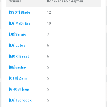
Убийца
Количество смертей
[SSOT] Blade
12
[LG]MaDnEss
10
[JK]Sergio
7
[LG]Lotos
6
[MOR] Beast
6
[BE]sasha-
5
[CTU] Zahir
5
[GHOST]sup
5
[LG]Tvorogok
5