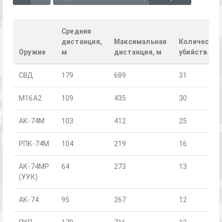
Средняя
дистанция,
Максимальная
Количество
Оружие
м
дистанция, м
убийств
СВД
179
689
31
M16A2
109
435
30
АК-74М
103
412
25
РПК-74М
104
219
16
АК-74МР
64
273
13
(УУК)
АК-74
95
267
12