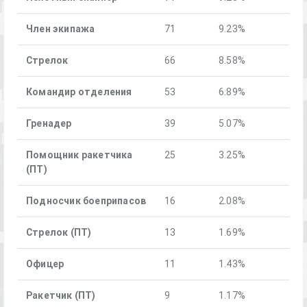
Член экипажа
71
9.23%
Стрелок
66
8.58%
Командир отделения
53
6.89%
Гренадер
39
5.07%
Помощник ракетчика
25
3.25%
(ПТ)
Подносчик боеприпасов
16
2.08%
Стрелок (ПТ)
13
1.69%
Офицер
11
1.43%
Ракетчик (ПТ)
9
1.17%