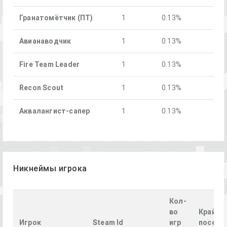
Гранатомётчик (ПТ)
1
0.13%
Авианаводчи к
1
0.13%
Fire Team Leader
1
0.13%
Recon Scout
1
0.13%
Аквалангист-сапер
1
0.13%
Никнеймы игрока
Кол-
во
Крайне
Игрок
Steam Id
игр
посеще