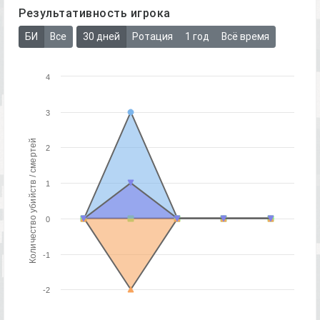
Результативность игрока
БИ
Все
30 дней
Ротация
1 год
Всё время
4
3
Количество убийств / смертей
2
1
0
-1
-2