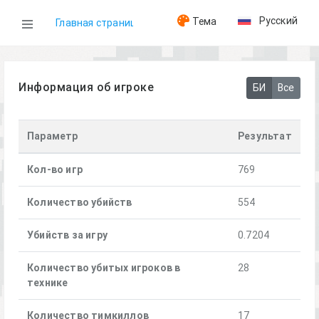
Русский
Тема
Главная страница
WOG
Информация об игроке
БИ
Все
Игроки
Параметр
Результат
[FRWL] Kassad
Кол-во игр
769
Количество убийств
554
Убийств за игру
0.7204
Количество убитых игроков в
28
технике
Количество тимкиллов
17