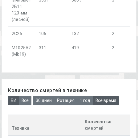
2Б11
120-мм
(лесной)
2С25
106
132
2
M1025A2
311
419
2
(Mk19)
Количество смертей в технике
БИ
Все
30 дней
Ротация
1 год
Всё время
Количество
Техника
смертей