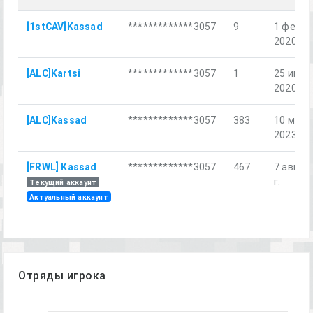
[1stCAV]Kassad
*************3057
9
1 февр.
2020 г.
[ALC]Kartsi
*************3057
1
25 июл.
2020 г.
[ALC]Kassad
*************3057
383
10 мар.
2023 г.
[FRWL] Kassad
*************3057
467
7 авг. 2
г.
Текущий аккаунт
Актуальный аккаунт
Отряды игрока