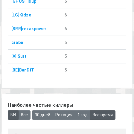
[GHOST]sup
6
[LG]Kidze
6
[SRR]rezakpower
6
crabe
5
[A] Surt
5
[BE]BanDiT
5
Наиболее частые киллеры
БИ
Все
30 дней
Ротация
1 год
Всё время