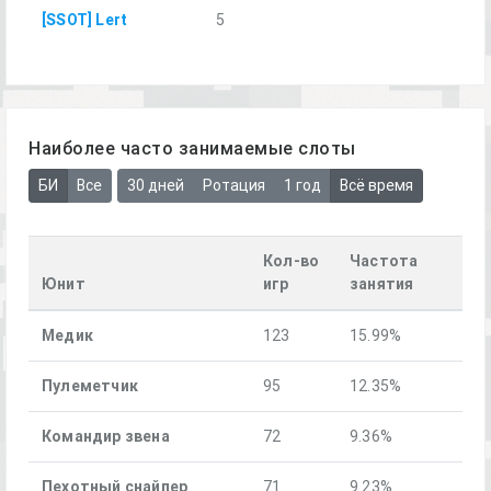
[SSOT] Lert
5
Наиболее часто занимаемые слоты
БИ
Все
30 дней
Ротация
1 год
Всё время
Кол-во
Частота
Юнит
игр
занятия
Медик
123
15.99%
Пулеметчик
95
12.35%
Командир звена
72
9.36%
Пехотный снайпер
71
9.23%