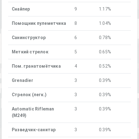
Снайпер
9
1.17%
Помощник пулеметчика
8
1.04%
Санинструктор
6
0.78%
Меткий стрелок
5
0.65%
Пом. гранатомётчика
4
0.52%
Grenadier
3
0.39%
Стрелок (легк.)
3
0.39%
Automatic Rifleman
3
0.39%
(M249)
Разведчик-санитар
3
0.39%