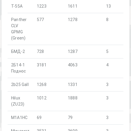
T-55A
1223
1611
13
Panther
577
1278
8
CLV
GPMG
(Green)
БМД-2
728
1287
5
2Б14-1
3181
4063
4
Поднос
2b25 Gall
1268
1331
3
Hilux
1012
1888
3
(ZU23)
M1A1HC
69
79
3
Миномет
3531
3609
3