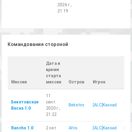
2026 г.,
21:19
Командования стороной
Дата и
время
старта
Сто
Миссия
миссии
Остров
Игрок
игр
11
Бекетовская
сент.
Beketov
[ALC]Kassad
WE
Весна 1.0
2020 г.,
21:22
Rancho 1.0
2 окт.
Altis
[ALC]Kassad
EA