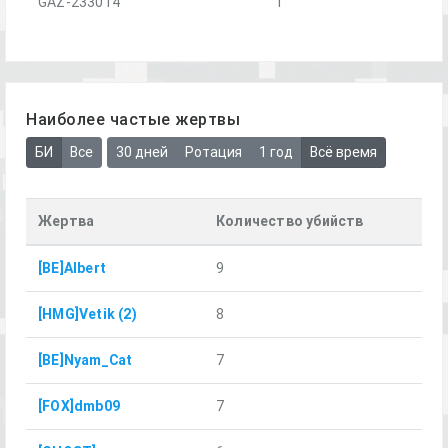
GAZ-233014
1
Наиболее частые жертвы
БИ
Все
30 дней
Ротация
1 год
Всё время
Жертва
Количество убийств
[BE]Albert
9
[HMG]Vetik (2)
8
[BE]Nyam_Cat
7
[FOX]dmb09
7