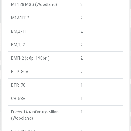
M1128 MGS (Woodland)
3
M1A1FEP
2
БМД-1П
2
БМД-2
2
БМП-2 (обр. 1986г.)
2
БТР-80А
2
BTR-70
1
CH-53E
1
Fuchs 1A4 Infantry-Milan
1
(Woodland)