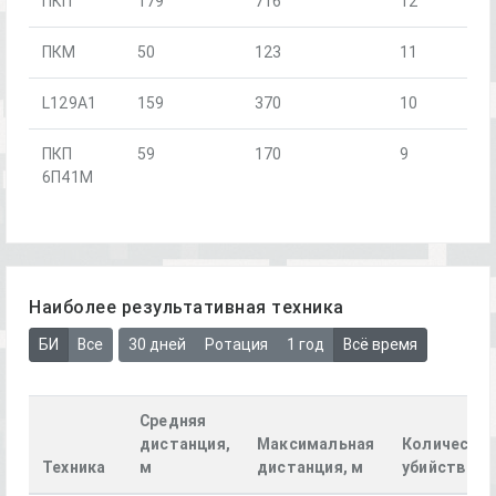
ПКП
179
716
12
ПКМ
50
123
11
L129A1
159
370
10
ПКП
59
170
9
6П41М
Наиболее результативная техника
БИ
Все
30 дней
Ротация
1 год
Всё время
Средняя
дистанция,
Максимальная
Количеств
Техника
м
дистанция, м
убийств