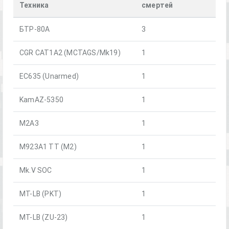
Техника
смертей
БТР-80А
3
CGR CAT1A2 (MCTAGS/Mk19)
1
EC635 (Unarmed)
1
KamAZ-5350
1
M2A3
1
M923A1 TT (M2)
1
Mk.V SOC
1
MT-LB (PKT)
1
MT-LB (ZU-23)
1