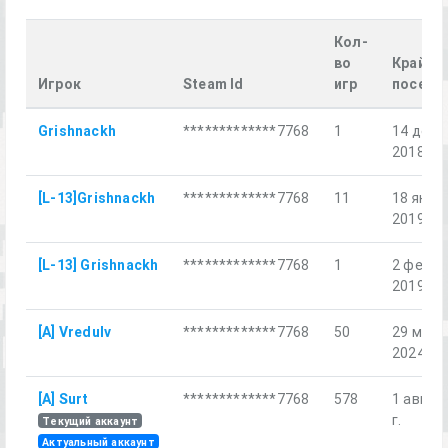
Кол-
во
Крайне
Игрок
Steam Id
игр
посеще
Grishnackh
*************7768
1
14 дек.
2018 г.
[L-13]Grishnackh
*************7768
11
18 янв.
2019 г.
[L-13] Grishnackh
*************7768
1
2 февр.
2019 г.
[A] Vredulv
*************7768
50
29 мар.
2024 г.
[A] Surt
*************7768
578
1 авг. 2
г.
Текущий аккаунт
Актуальный аккаунт