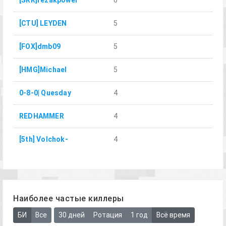
[SRR]rezakpower
6
[CTU] LEYDEN
5
[FOX]dmb09
5
[HMG]Michael
5
0-8-0| Quesday
4
REDHAMMER
4
[5th] Volchok-
4
Наиболее частые киллеры
БИ
Все
30 дней
Ротация
1 год
Всё время