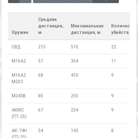
Средняя
дистанция,
Максимальная
Количество
Оружие
м
дистанция, м
убийств
СВД
215
510
22
M16A2
57
354
11
M16A2
68
410
9
M203
M240B
85
255
9
АКМС
67
234
9
(ГП-25)
АК-74Н
54
143
8
(ГП-25)