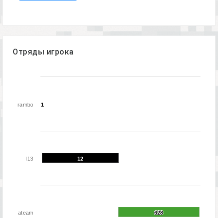
Отряды игрока
rambo
1
1
l13
12
12
ateam
628
628