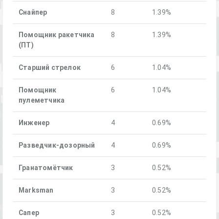
Снайпер
8
1.39%
Помощник ракетчика
8
1.39%
(ПТ)
Старший стрелок
6
1.04%
Помощник
6
1.04%
пулеметчика
Инженер
4
0.69%
Разведчик-дозорный
4
0.69%
Гранатомётчик
3
0.52%
Marksman
3
0.52%
Сапер
3
0.52%