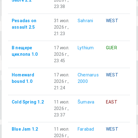
Sabre 2.2
2026 г.,
23:38
Pesadas on
31 июл.
Sahrani
WEST
Al
assault 2.5
2026 г.,
21:23
В пещере
17 июл.
Lythium
GUER
Ал
циклопа 1.0
2026 г.,
23:45
Homeward
17 июл.
Chernarus
WEST
Al
bound 1.0
2026 г.,
2000
21:24
Cold Spring 1.2
11 июл.
Šumava
EAST
Al
2026 г.,
23:37
Blue Jam 1.2
11 июл.
Farabad
WEST
Ал
2026 г.,