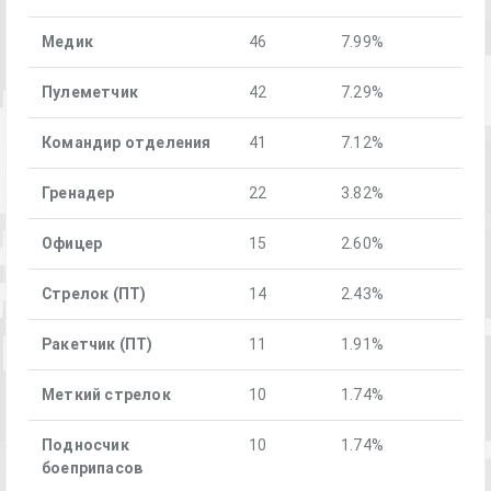
Медик
46
7.99%
Пулеметчик
42
7.29%
Командир отделения
41
7.12%
Гренадер
22
3.82%
Офицер
15
2.60%
Стрелок (ПТ)
14
2.43%
Ракетчик (ПТ)
11
1.91%
Меткий стрелок
10
1.74%
Подносчик
10
1.74%
боеприпасов