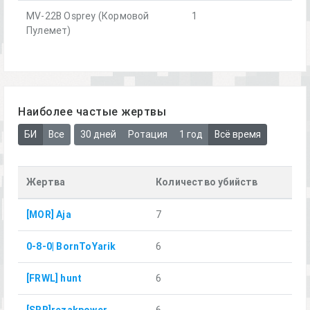
MV-22B Osprey (Кормовой
1
Пулемет)
Наиболее частые жертвы
БИ
Все
30 дней
Ротация
1 год
Всё время
Жертва
Количество убийств
[MOR] Aja
7
0-8-0| BornToYarik
6
[FRWL] hunt
6