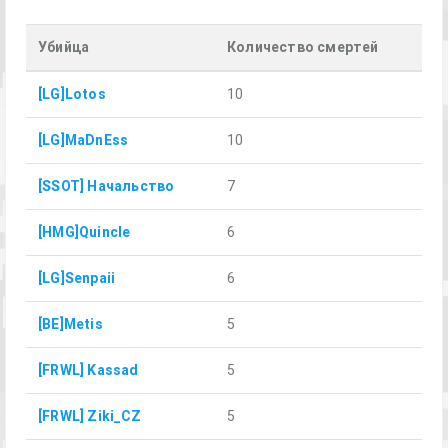
Убийца
Количество смертей
[LG]Lotos
10
[LG]MaDnEss
10
[SSOT] Начальство
7
[HMG]Quincle
6
[LG]Senpaii
6
[BE]Metis
5
[FRWL] Kassad
5
[FRWL] Ziki_CZ
5