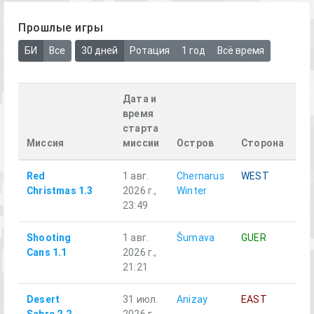
Прошлые игры
БИ
Все
30 дней
Ротация
1 год
Всё время
Дата и
время
старта
Миссия
миссии
Остров
Сторона
От
Red
1 авг.
Chernarus
WEST
Al
Christmas 1.3
2026 г.,
Winter
23:49
Shooting
1 авг.
Šumava
GUER
Al
Cans 1.1
2026 г.,
21:21
Desert
31 июл.
Anizay
EAST
Al