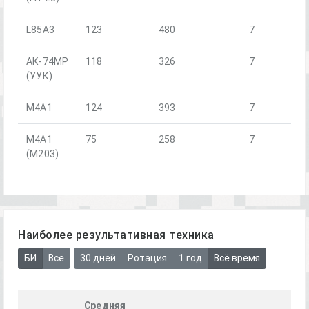
L85A3
123
480
7
АК-74МР
118
326
7
(УУК)
М4А1
124
393
7
М4А1
75
258
7
(М203)
Наиболее результативная техника
БИ
Все
30 дней
Ротация
1 год
Всё время
Средняя