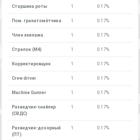
Старшина роты
1
0.17%
Пом. гранатомётчика
1
0.17%
Член экипажа
1
0.17%
Стрелок (М4)
1
0.17%
Корректировщик
1
0.17%
Crew driver
1
0.17%
Machine Gunner
1
0.17%
Разведчик-снайпер
1
0.17%
(СВДС)
Разведчик-дозорный
1
0.17%
(ПТ)