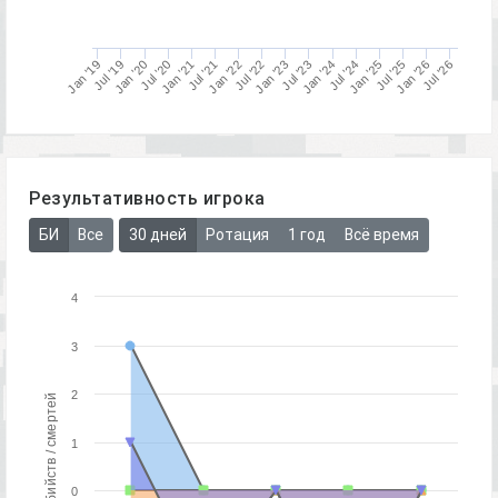
Jan '21
Jan '20
Jan '23
Jan '26
Jul '20
Jul '19
Jul '22
Jul '25
Jan '19
Jan '22
Jan '25
Jan '24
Jul '21
Jul '24
Jul '23
Jul '26
Результативность игрока
БИ
Все
30 дней
Ротация
1 год
Всё время
4
3
2
Количество убийств / смертей
1
0