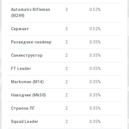
Automatic Rifleman
3
0.52%
(M249)
Сержант
3
0.52%
Разведчик-снайпер
2
0.35%
Санинструктор
2
0.35%
FT Leader
2
0.35%
Marksman (M14)
2
0.35%
Наводчик (Mk30)
2
0.35%
Стрелок ПГ
2
0.35%
Squad Leader
2
0.35%