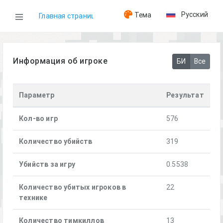
Русский
Тема
Главная страница
WOG
Информация об игроке
БИ
Все
Игроки
Параметр
Результат
[A] Surt
Кол-во игр
576
Количество убийств
319
Убийств за игру
0.5538
Количество убитых игроков в
22
технике
Количество тимкиллов
13