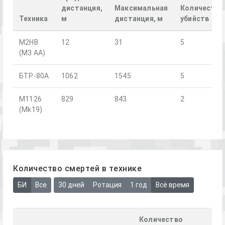
дистанция,
Максимальная
Количество
Техника
м
дистанция, м
убийств
M2HB
12
31
5
(M3 AA)
БТР-80А
1062
1545
5
M1126
829
843
2
(Mk19)
Количество смертей в технике
БИ
Все
30 дней
Ротация
1 год
Всё время
Количество