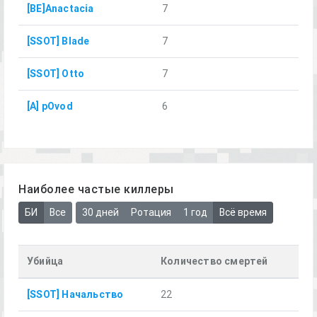
[BE]Anactacia
7
[SSOT] Blade
7
[SSOT] Otto
7
[A] pOvod
6
Наиболее частые киллеры
БИ
Все
30 дней
Ротация
1 год
Всё время
Убийца
Количество смертей
[SSOT] Начальство
22