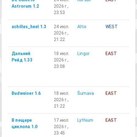
Astrorum 1.2
2026 г.,
23:53
achilles_heel 1.3
24 июл.
Altis
WEST
Al
2026 г.,
21:22
Дальний
18 июл.
Lingor
EAST
A1
Рейд 1.33
2026 г.,
М
23:08
от
(O
M2
Budweiser 1.6
18 июл.
Šumava
EAST
Ал
2026 г.,
21:22
В пещере
17 июл.
Lythium
EAST
Ал
циклопа 1.0
2026 г.,
23:45