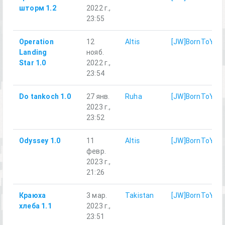
шторм 1.2
2022 г.,
23:55
Operation
12
Altis
[JW]BornToYari
Landing
нояб.
Star 1.0
2022 г.,
23:54
Do tankoch 1.0
27 янв.
Ruha
[JW]BornToYari
2023 г.,
23:52
Odyssey 1.0
11
Altis
[JW]BornToYari
февр.
2023 г.,
21:26
Краюха
3 мар.
Takistan
[JW]BornToYari
хлеба 1.1
2023 г.,
23:51