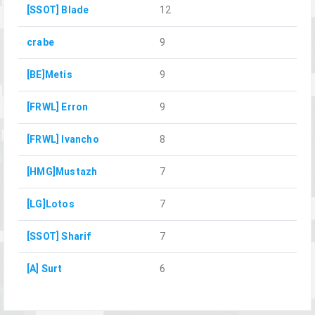
[SSOT] Blade
12
crabe
9
[BE]Metis
9
[FRWL] Erron
9
[FRWL] Ivancho
8
[HMG]Mustazh
7
[LG]Lotos
7
[SSOT] Sharif
7
[A] Surt
6