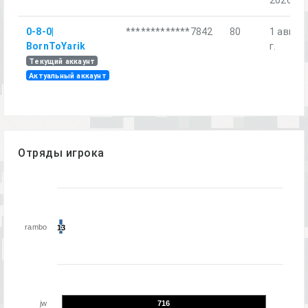
0-8-0|
*************7842
80
1 авг. 2
BornToYarik
г.
Текущий аккаунт
Актуальный аккаунт
Отряды игрока
rambo
13
13
jw
716
716