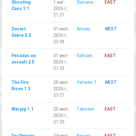
Shooting
1 авг.
Šumava
EAST
Ал
Cans 1.1
2026 г.,
21:21
Desert
31 июл.
Anizay
WEST
Al
Sabre 2.2
2026 г.,
23:38
Pesadas on
31 июл.
Sahrani
EAST
Al
assault 2.5
2026 г.,
21:23
The Fire
25 июл.
Valtatie 7
WEST
Al
Rises 1.3
2026 г.,
23:21
Warpig 1.1
25 июл.
Takistan
EAST
Al
2026 г.,
21:20
De Obiecto
24 июл.
Korsac
EAST
Al