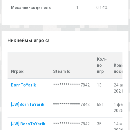
Механик-водитель
1
0.14%
Никнеймы игрока
Кол-
во
Крайне
Игрок
Steam Id
игр
посеще
BornToYarik
*************7842
13
24 апр.
2021 г.
[JW]BornToYarik
*************7842
681
1 февр.
2025 г.
[JW] BornToYarik
*************7842
35
14 мар.
2026 г.