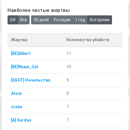
Наиболее частые жертвы
БИ
Все
30 дней
Ротация
1 год
Всё время
Жертва
Количество убийств
[BE]Albert
11
[BE]Nyam_Cat
10
[SSOT] Начальство
9
Atom
8
crabe
7
[A] Xardas
7