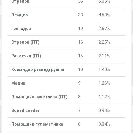
Стрелок
36
5.06%
Офицер
33
4.63%
Гренадер
19
2.67%
Стрелок (ПТ)
16
2.25%
Ракетчик (ПТ)
15
2.11%
Командир разведгруппы
10
1.40%
Медик
9
1.26%
Помощник ракетчика (ПТ)
8
1.12%
Squad Leader
7
0.98%
Помощник пулеметчика
6
0.84%