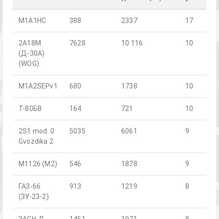
M1A1HC
388
2337
17
2А18М
7628
10 116
10
(Д-30А)
(WOG)
M1A2SEPv1
680
1738
10
Т-80БВ
164
721
10
2S1 mod. 0
5035
6061
9
Gvozdika 2
M1126 (M2)
546
1878
9
ГАЗ-66
913
1219
8
(ЗУ-23-2)
ЗАСН-Д
1451
1971
8