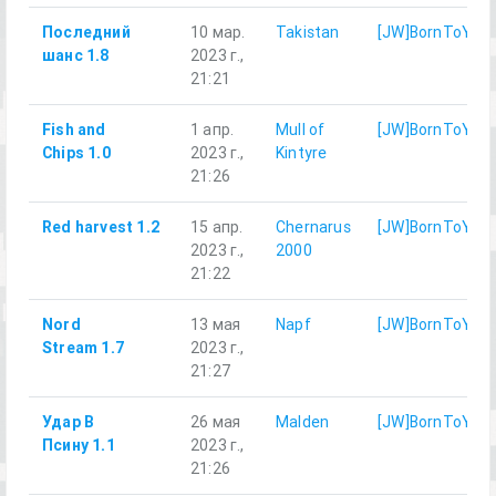
Последний
10 мар.
Takistan
[JW]BornToYari
шанс 1.8
2023 г.,
21:21
Fish and
1 апр.
Mull of
[JW]BornToYari
Chips 1.0
2023 г.,
Kintyre
21:26
Red harvest 1.2
15 апр.
Chernarus
[JW]BornToYari
2023 г.,
2000
21:22
Nord
13 мая
Napf
[JW]BornToYari
Stream 1.7
2023 г.,
21:27
Удар В
26 мая
Malden
[JW]BornToYari
Псину 1.1
2023 г.,
21:26