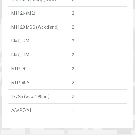
M1126 (M2)
2
M1128 MGS (Woodland)
2
БМД-2М
2
БМД-4М
2
БТР-70
2
БТР-80А
2
Т-72Б (обр. 1985г.)
2
AAVP7/A1
1