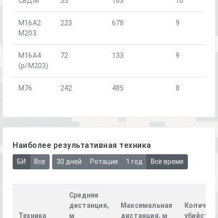
СВДМ
55
163
10
M16A2
223
678
9
M203
М16А4
72
133
9
(р/М203)
M76
242
485
8
Наиболее результативная техника
БИ
Все
30 дней
Ротация
1 год
Всё время
Средняя
дистанция,
Максимальная
Количес
Техника
м
дистанция, м
убийств