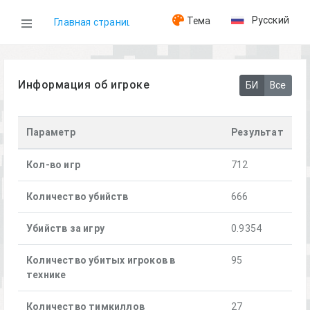
Русский
Тема
Главная страница
WOG
Информация об игроке
БИ
Все
Игроки
Параметр
Результат
0-8-0| BornToYarik
Кол-во игр
712
Количество убийств
666
Убийств за игру
0.9354
Количество убитых игроков в
95
технике
Количество тимкиллов
27