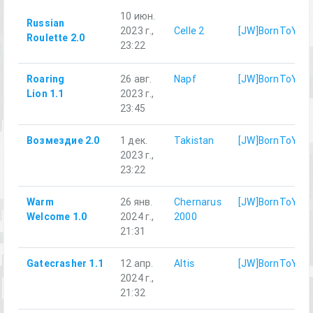
10 июн.
Russian
2023 г.,
Celle 2
[JW]BornToYari
Roulette 2.0
23:22
Roaring
26 авг.
Napf
[JW]BornToYari
Lion 1.1
2023 г.,
23:45
Возмездие 2.0
1 дек.
Takistan
[JW]BornToYari
2023 г.,
23:22
Warm
26 янв.
Chernarus
[JW]BornToYari
Welcome 1.0
2024 г.,
2000
21:31
Gatecrasher 1.1
12 апр.
Altis
[JW]BornToYari
2024 г.,
21:32