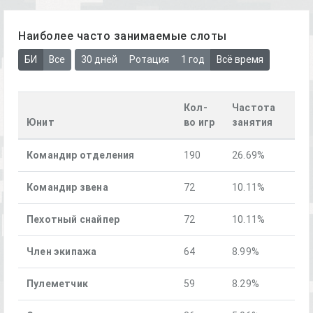
Наиболее часто занимаемые слоты
БИ
Все
30 дней
Ротация
1 год
Всё время
Кол-
Частота
Юнит
во игр
занятия
Командир отделения
190
26.69%
Командир звена
72
10.11%
Пехотный снайпер
72
10.11%
Член экипажа
64
8.99%
Пулеметчик
59
8.29%