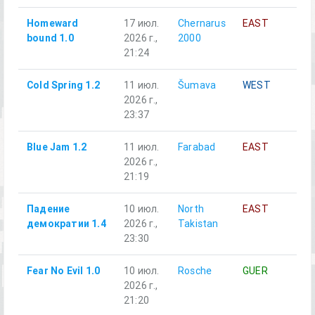
Homeward
17 июл.
Chernarus
EAST
Al
bound 1.0
2026 г.,
2000
21:24
Cold Spring 1.2
11 июл.
Šumava
WEST
Al
2026 г.,
23:37
Blue Jam 1.2
11 июл.
Farabad
EAST
Al
2026 г.,
21:19
Падение
10 июл.
North
EAST
Al
демократии 1.4
2026 г.,
Takistan
23:30
Fear No Evil 1.0
10 июл.
Rosche
GUER
Al
2026 г.,
21:20