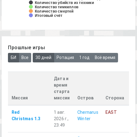
Количество убийств из техники
Количество тимкиллов
Количество смертей
Итоговый счёт
Прошлые игры
БИ
Все
30 дней
Ротация
1 год
Всё время
Дата и
время
старта
Миссия
миссии
Остров
Сторона
О
Red
1 авг.
Chernarus
EAST
Al
Christmas 1.3
2026 г.,
Winter
23:49