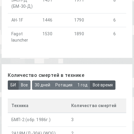
(БМ-30-Д)
AH-1F
1446
1790
6
Fagot
1530
1890
6
launcher
Количество смертей в технике
БИ
Все
30 дней
Ротация
1 год
Всё время
Техника
Количество смертей
БМП-2 (обр. 1986г.)
3
2А18М (Д-30А) (WOG)
2