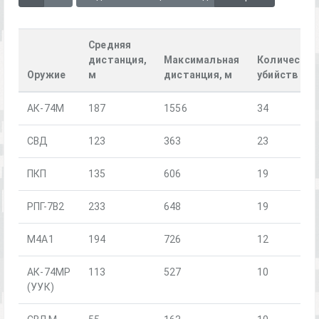
Средняя
дистанция,
Максимальная
Количество
Оружие
м
дистанция, м
убийств
АК-74М
187
1556
34
СВД
123
363
23
ПКП
135
606
19
РПГ-7В2
233
648
19
М4А1
194
726
12
АК-74МР
113
527
10
(УУК)