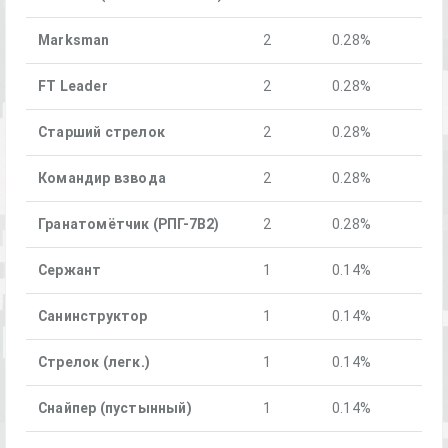
Marksman
2
0.28%
FT Leader
2
0.28%
Старший стрелок
2
0.28%
Командир взвода
2
0.28%
Гранатомётчик (РПГ-7В2)
2
0.28%
Сержант
1
0.14%
Санинструктор
1
0.14%
Стрелок (легк.)
1
0.14%
Снайпер (пуст ынный)
1
0.14%