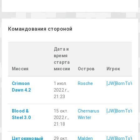
Командования стороной
Дата и
время
старта
Миссия
миссии
Остров
Игрок
Crimson
1 июл.
Rosche
[JW]BornToYari
Dawn 4.2
2022 г.,
21:23
Blood &
15 окт.
Chernarus
[JW]BornToYari
Steel 3.0
2022 г.,
Winter
21:18
Цитокиновый
29 окт.
Malden
[JW]BornToYari