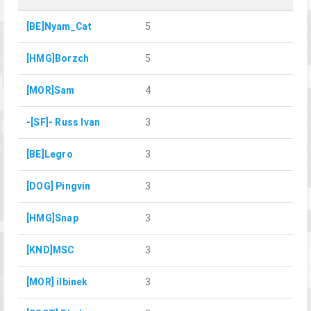
[BE]Nyam_Cat
5
[HMG]Borzch
5
[MOR]Sam
4
-[SF]- Russ Ivan
3
[BE]Legro
3
[DOG] Pingvin
3
[HMG]Snap
3
[KND]MSC
3
[MOR] ilbinek
3