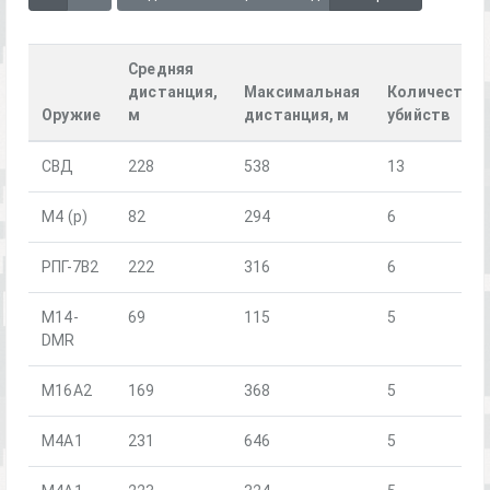
Средняя
дистанция,
Максимальная
Количество
Оружие
м
дистанция, м
убийств
СВД
228
538
13
М4 (р)
82
294
6
РПГ-7В2
222
316
6
M14-
69
115
5
DMR
M16A2
169
368
5
М4А1
231
646
5