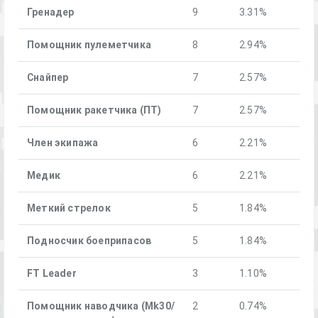
Гренадер
9
3.31%
Помощник пулеметчика
8
2.94%
Снайпер
7
2.57%
Помощник ракетчика (ПТ)
7
2.57%
Член экипажа
6
2.21%
Медик
6
2.21%
Меткий стрелок
5
1.84%
Подносчик боеприпасов
5
1.84%
FT Leader
3
1.10%
Помощник наводчика (Mk30/
2
0.74%