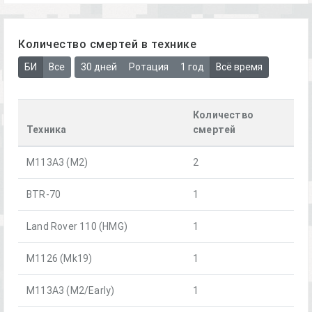
Количество смертей в технике
БИ
Все
30 дней
Ротация
1 год
Всё время
Количество
Техника
смертей
М113А3 (М2)
2
BTR-70
1
Land Rover 110 (HMG)
1
M1126 (Mk19)
1
M113A3 (M2/Early)
1