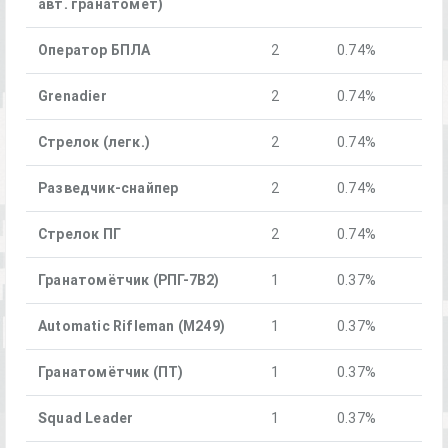
авт. гранатомет)
Оператор БПЛА
2
0.74%
Grenadier
2
0.74%
Стрелок (легк.)
2
0.74%
Разведчик-снайпер
2
0.74%
Стрелок ПГ
2
0.74%
Гранатомётчик (РПГ-7В2)
1
0.37%
Automatic Rifleman (M249)
1
0.37%
Гранатомётчик (ПТ)
1
0.37%
Squad Leader
1
0.37%