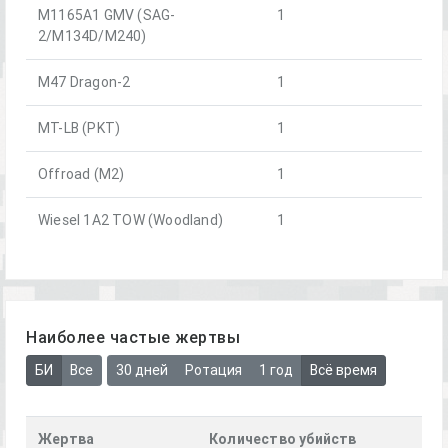
M1165A1 GMV (SAG-
1
2/M134D/M240)
M47 Dragon-2
1
MT-LB (PKT)
1
Offroad (M2)
1
Wiesel 1A2 TOW (Woodland)
1
Наиболее частые жертвы
БИ
Все
30 дней
Ротация
1 год
Всё время
Жертва
Количество убийств