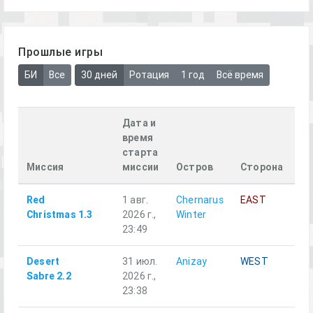
Прошлые игры
БИ
Все
30 дней
Ротация
1 год
Всё время
Дата и
время
старта
Миссия
миссии
Остров
Сторона
От
Red
1 авг.
Chernarus
EAST
Al
Christmas 1.3
2026 г.,
Winter
23:49
Desert
31 июл.
Anizay
WEST
Al
Sabre 2.2
2026 г.,
23:38