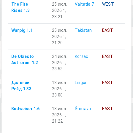
The Fire
25 июл.
Valtatie 7
WEST
Al
Rises 1.3
2026 г.,
23:21
Warpig 1.1
25 июл.
Takistan
EAST
Al
2026 г.,
21:20
De Obiecto
24 июл.
Korsac
EAST
Al
Astrorum 1.2
2026 г.,
23:53
Дальний
18 июл.
Lingor
EAST
A1
Рейд 1.33
2026 г.,
Пе
23:08
от
Budweiser 1.6
18 июл.
Šumava
EAST
Al
2026 г.,
21:22