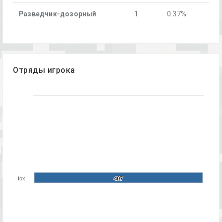
Разведчик-дозорный
1
0.37%
Отряды игрока
fox
407
407