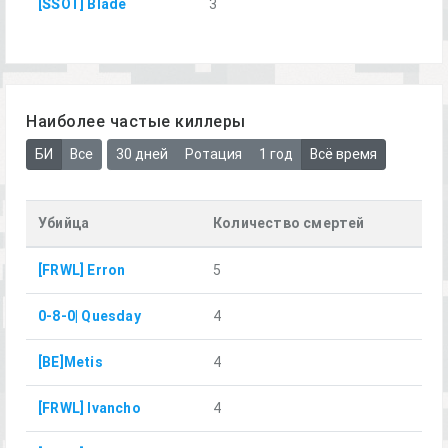
[SSOT] Blade
3
Наиболее частые киллеры
БИ
Все
30 дней
Ротация
1 год
Всё время
Убийца
Количество смертей
[FRWL] Erron
5
0-8-0| Quesday
4
[BE]Metis
4
[FRWL] Ivancho
4