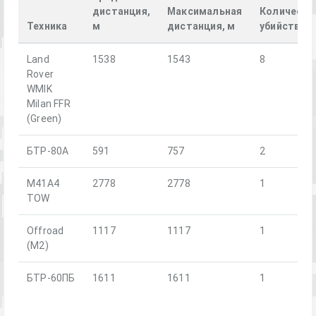
дистанция,
Максимальная
Количеств
Техника
м
дистанция, м
убийств
Land
1538
1543
8
Rover
WMIK
Milan FFR
(Green)
БТР-80А
591
757
2
M41A4
2778
2778
1
TOW
Offroad
1117
1117
1
(M2)
БТР-60ПБ
1611
1611
1