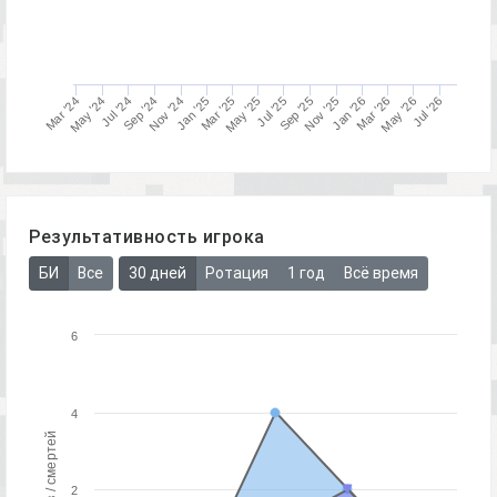
Mar '24
Mar '25
Mar '26
Jan '25
Jan '26
Jul '24
Jul '25
Jul '26
Nov '24
Nov '25
May '24
May '25
May '26
Sep '24
Sep '25
Результативность игрока
БИ
Все
30 дней
Ротация
1 год
Всё время
6
4
2