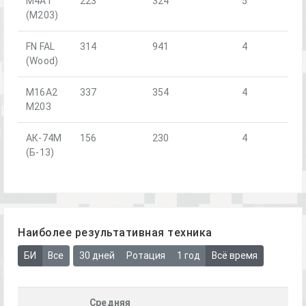
М4А1
223
324
5
(М203)
FN FAL
314
941
4
(Wood)
M16A2
337
354
4
M203
АК-74М
156
230
4
(Б-13)
Наиболее результативная техника
БИ
Все
30 дней
Ротация
1 год
Всё время
Средняя