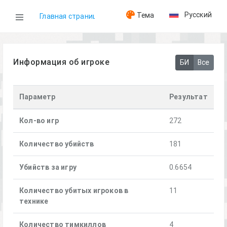
Русский
Тема
Главная страница
WOG
Информация об игроке
БИ
Все
Игроки
Параметр
Результат
[FOX]salvador
Кол-во игр
272
Количество убийств
181
Убийств за игру
0.6654
Количество убитых игроков в
11
технике
Количество тимкиллов
4