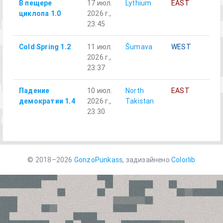
В пещере
17 июл.
Lythium
EAST
Ал
циклопа 1.0
2026 г.,
23:45
Cold Spring 1.2
11 июл.
Šumava
WEST
Al
2026 г.,
23:37
Падение
10 июл.
North
EAST
Al
демократии 1.4
2026 г.,
Takistan
23:30
© 2018–2026
GonzoPunkass
, задизайнено
Colorlib