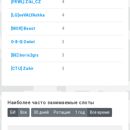
[FRWL] Ziki_CZ
4
[LG]neVALYAshka
4
[MOR] Beast
4
0-8-0| Owlet
3
[BE] boris2gis
3
[CTU] Zahir
3
Наиболее часто занимаемые слоты
БИ
Все
30 дней
Ротация
1 год
Всё время