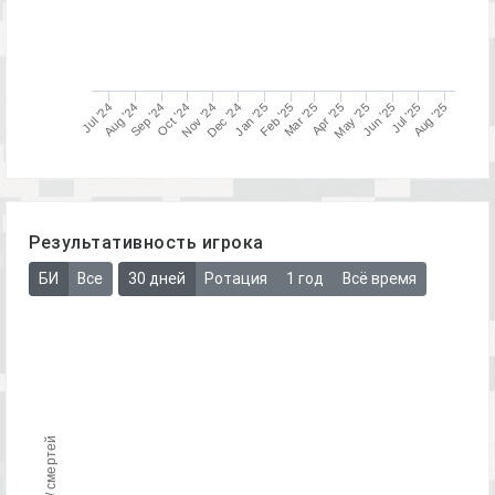
Sep '24
Oct '24
Nov '24
Dec '24
Jan '25
Mar '25
Feb '25
Apr '25
May '25
Jun '25
Jul '25
Aug '25
Jul '24
Aug '24
Результативность игрока
БИ
Все
30 дней
Ротация
1 год
Всё время