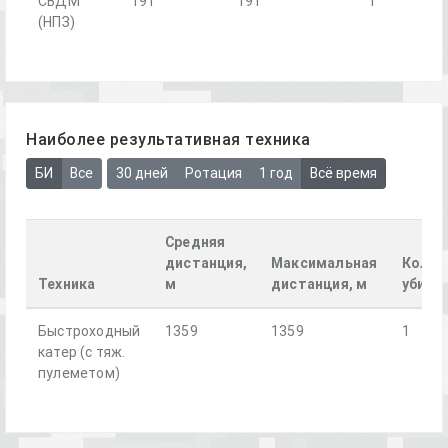
СВДМ
191
191
1
(НПЗ)
Наиболее результативная техника
БИ
Все
30 дней
Ротация
1 год
Всё время
Средняя
дистанция,
Максимальная
Колич
Техника
м
дистанция, м
убийс
Быстроходный
1359
1359
1
катер (с тяж.
пулеметом)