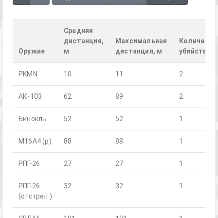
Средняя
дистанция,
Максимальная
Количеств
Оружие
м
дистанция, м
убийств
PKMN
10
11
2
АК-103
62
89
2
Бинокль
52
52
1
М16А4 (р)
88
88
1
РПГ-26
27
27
1
РПГ-26
32
32
1
(отстрел.)