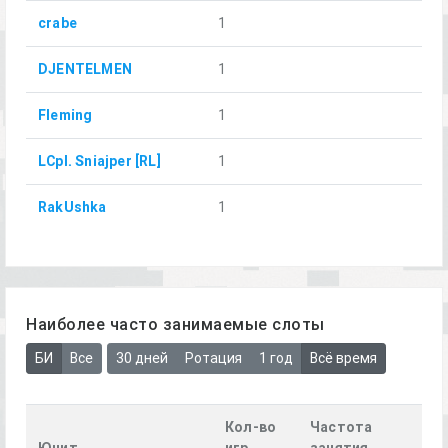
crabe
1
DJENTELMEN
1
Fleming
1
LCpl. Sniajper [RL]
1
RakUshka
1
Наиболее часто занимаемые слоты
БИ
Все
30 дней
Ротация
1 год
Всё время
Кол-во
Частота
Юнит
игр
занятия