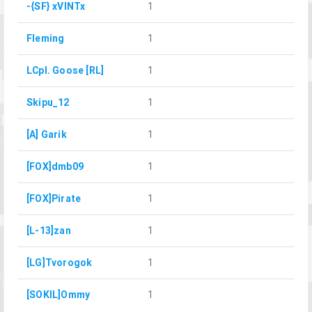
-{SF} xVINTx
1
Fleming
1
LCpl. Goose [RL]
1
Skipu_12
1
[A] Garik
1
[FOX]dmb09
1
[FOX]Pirate
1
[L-13]zan
1
[LG]Tvorogok
1
[SOKIL]Ommy
1