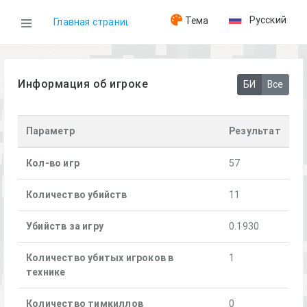
Русский
Тема
Главная страница
WOG
Информация об игроке
БИ
Все
Игроки
Параметр
Результат
Norfolck32
Кол-во игр
57
Количество убийств
11
Убийств за игру
0.1930
Количество убитых игроков в
1
технике
Количество тимкиллов
0