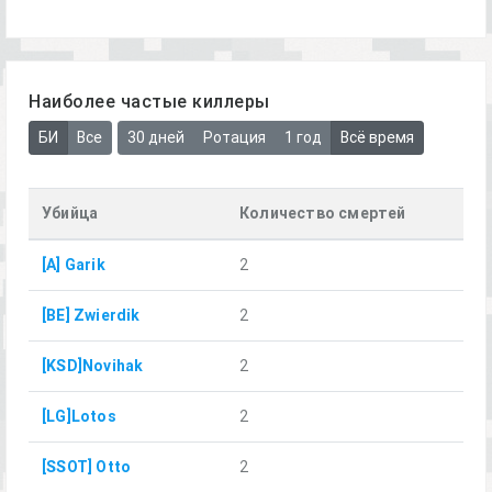
Наиболее частые киллеры
БИ
Все
30 дней
Ротация
1 год
Всё время
Убийца
Количество смертей
[A] Garik
2
[BE] Zwierdik
2
[KSD]Novihak
2
[LG]Lotos
2
[SSOT] Otto
2