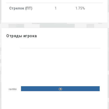
Стрелок (ПТ)
1
1.75%
Отряды игрока
rambo
63
63