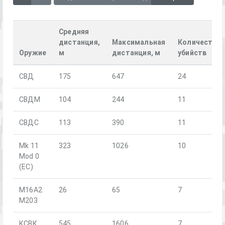
Средняя
дистанция,
Максимальная
Количество
Оружие
м
дистанция, м
убийств
СВД
175
647
24
СВДМ
104
244
11
СВДС
113
390
11
Mk 11
323
1026
10
Mod 0
(EC)
M16A2
26
65
7
M203
КСВК
545
1606
7