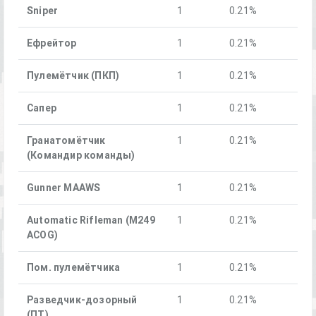
Sniper
1
0.21%
Ефрейтор
1
0.21%
Пулемётчик (ПКП)
1
0.21%
Сапер
1
0.21%
Гранатомётчик
1
0.21%
(Командир команды)
Gunner MAAWS
1
0.21%
Automatic Rifleman (M249
1
0.21%
ACOG)
Пом. пулемётчика
1
0.21%
Разведчик-дозорный
1
0.21%
(ПТ)