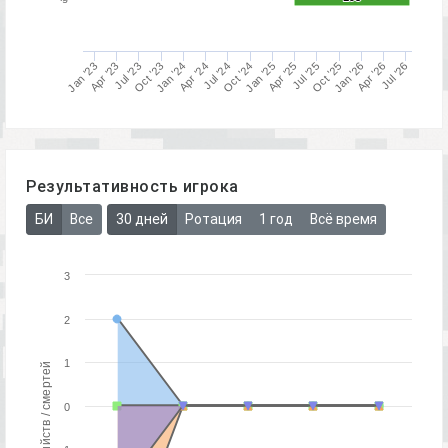
Oct '23
Jul '26
Apr '24
Jan '26
Oct '24
Apr '26
Jan '24
Jul '25
Jan '25
Jul '23
Apr '25
Jan '23
Oct '25
Jul '24
Apr '23
Результативность игрока
БИ
Все
30 дней
Ротация
1 год
Всё время
3
2
1
0