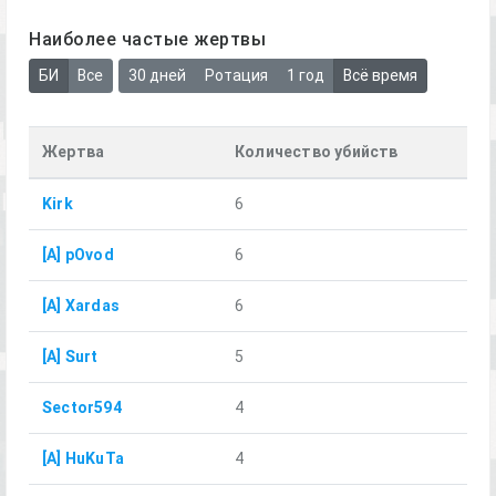
Наиболее частые жертвы
БИ
Все
30 дней
Ротация
1 год
Всё время
Жертва
Количество убийств
Kirk
6
[A] pOvod
6
[A] Xardas
6
[A] Surt
5
Sector594
4
[A] HuKuTa
4