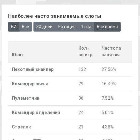
Наиболее часто занимаемые слоты
БИ
Все
30 дней
Ротация
1 год
Всё время
Кол-
Частота
Юнит
во игр
занятия
Пехотный снайпер
132
27.56%
Командир звена
79
16.49%
Пулеметчик
36
7.52%
Командир отделения
24
5.01%
Стрелок
21
4.38%