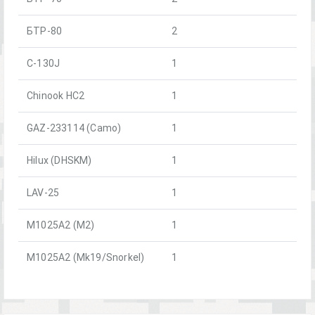
БТР-80
2
C-130J
1
Chinook HC2
1
GAZ-233114 (Camo)
1
Hilux (DHSKM)
1
LAV-25
1
M1025A2 (M2)
1
M1025A2 (Mk19/Snorkel)
1