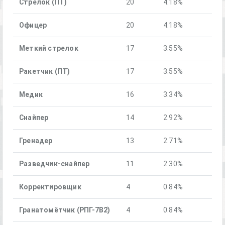
Стрелок (ПТ)
20
4.18%
Офицер
20
4.18%
Меткий стрелок
17
3.55%
Ракетчик (ПТ)
17
3.55%
Медик
16
3.34%
Снайпер
14
2.92%
Гренадер
13
2.71%
Разведчик-снайпер
11
2.30%
Корректировщик
4
0.84%
Гранатомётчик (РПГ-7В2)
4
0.84%