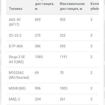
дистанция,
Максимальная
Количес
Техника
м
дистанция, м
убийств
AGS-30
859
903
3
(6P17)
ZU-23-2
275
323
3
БТР-80А
386
393
3
Dingo 2 GE
1080
1191
2
A3.3 (M2)
M1025A2
69
70
2
(M2/Snorkel)
M2HB (M3)
996
1005
2
БМД-2
234
261
2