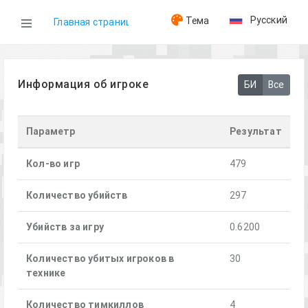
Русский
Тема
Главная страница
WOG
Информация об игроке
БИ
Все
Игроки
Параметр
Результат
[LG]DarkSide
Кол-во игр
479
Количество убийств
297
Убийств за игру
0.6200
Количество убитых игроков в
30
технике
Количество тимкиллов
4