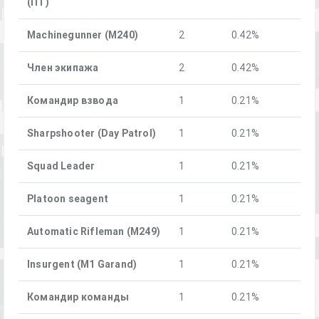
(ПТ)
Machinegunner (M240)
2
0.42%
Член экипажа
2
0.42%
Командир взвода
1
0.21%
Sharpshooter (Day Patrol)
1
0.21%
Squad Leader
1
0.21%
Platoon seagent
1
0.21%
Automatic Rifleman (M249)
1
0.21%
Insurgent (M1 Garand)
1
0.21%
Командир команды
1
0.21%