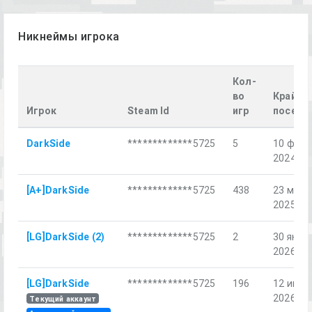
Никнеймы игрока
Кол-
во
Крайне
Игрок
Steam Id
игр
посеще
DarkSide
*************5725
5
10 февр
2024 г.
[A+]DarkSide
*************5725
438
23 мар.
2025 г.
[LG]DarkSide (2)
*************5725
2
30 янв.
2026 г.
[LG]DarkSide
*************5725
196
12 июл.
2026 г.
Текущий аккаунт