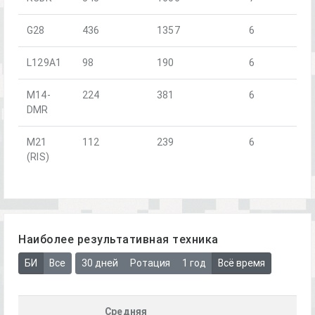
G28
436
1357
6
L129A1
98
190
6
M14-
224
381
6
DMR
M21
112
239
6
(RIS)
Наиболее результативная техника
БИ
Все
30 дней
Ротация
1 год
Всё время
Средняя