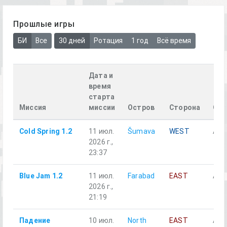
Прошлые игры
БИ
Все
30 дней
Ротация
1 год
Всё время
Дата и
время
старта
Миссия
миссии
Остров
Сторона
Отд
Cold Spring 1.2
11 июл.
Šumava
WEST
Alph
2026 г.,
23:37
Blue Jam 1.2
11 июл.
Farabad
EAST
Alph
2026 г.,
21:19
Падение
10 июл.
North
EAST
Alph