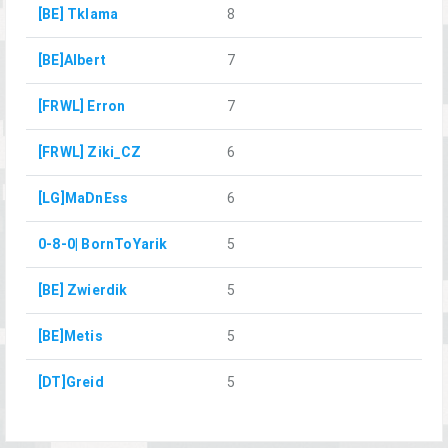
[BE] Tklama
8
[BE]Albert
7
[FRWL] Erron
7
[FRWL] Ziki_CZ
6
[LG]MaDnEss
6
0-8-0| BornToYarik
5
[BE] Zwierdik
5
[BE]Metis
5
[DT]Greid
5