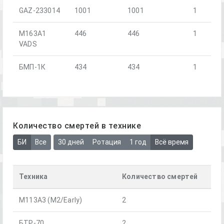
GAZ-233014
1001
1001
1
M163A1
446
446
1
VADS
БМП-1К
434
434
1
Количество смертей в технике
БИ
Все
30 дней
Ротация
1 год
Всё время
Техника
Количество смертей
M113A3 (M2/Early)
2
БТР-70
2