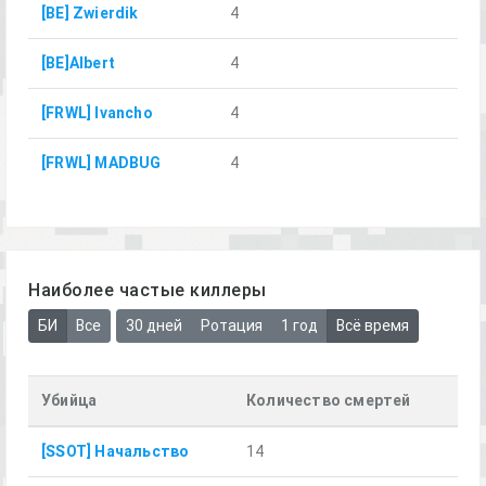
[BE] Zwierdik
4
[BE]Albert
4
[FRWL] Ivancho
4
[FRWL] MADBUG
4
Наиболее частые киллеры
БИ
Все
30 дней
Ротация
1 год
Всё время
Убийца
Количество смертей
[SSOT] Начальство
14