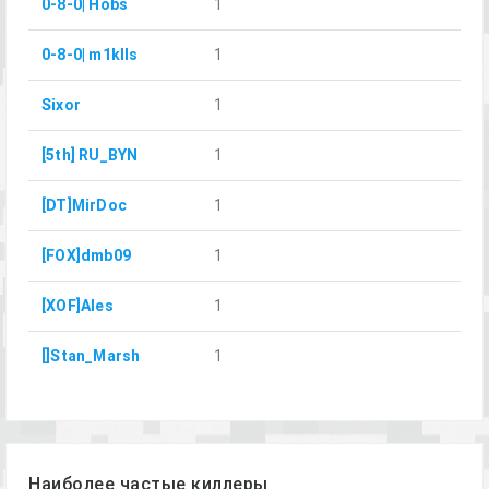
0-8-0| Hobs
1
0-8-0| m1klls
1
Sixor
1
[5th] RU_BYN
1
[DT]MirDoc
1
[FOX]dmb09
1
[XOF]Ales
1
[]Stan_Marsh
1
Наиболее частые киллеры