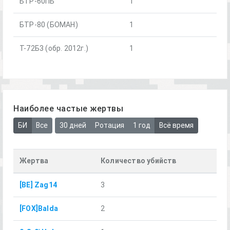
БТР-60ПБ
1
БТР-80 (БОМАН)
1
Т-72Б3 (обр. 2012г.)
1
Наиболее частые жертвы
БИ
Все
30 дней
Ротация
1 год
Всё время
Жертва
Количество убийств
[BE] Zag14
3
[FOX]Balda
2