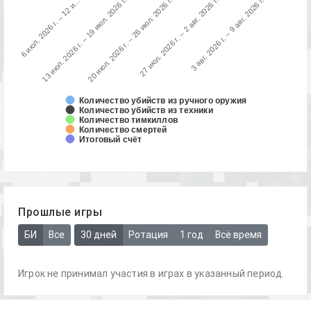
13 июл. 2026 г. – 19 июл. 2026 г.
6 июл. 2026 г. – 12 и…
3 авг. 2026 г. – 9 авг. 2026 г.
27 июл. 2026 г. – 2 авг. 2026 г.
20 июл. 2026 г. – 26 июл. 2026 г.
Количество убийств из ручного оружия
Количество убийств из техники
Количество тимкиллов
Количество смертей
Итоговый счёт
Прошлые игры
БИ
Все
30 дней
Ротация
1 год
Всё время
Игрок не принимал участия в играх в указанный период.