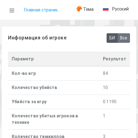
Русский
Тема
Главная страница
WOG
Информация об игроке
БИ
Все
Игроки
Параметр
Результат
gHosT
Кол-во игр
84
Количество убийств
10
Убийств за игру
0.1190
Количество убитых игроков в
1
технике
Количество тимкиллов
3