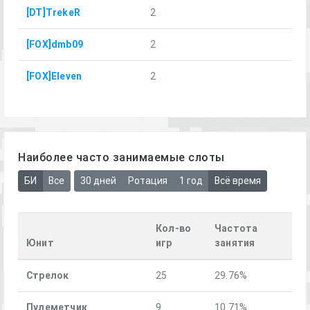
[DT]TrekeR
2
[FOX]dmb09
2
[FOX]Eleven
2
Наиболее часто занимаемые слоты
БИ
Все
30 дней
Ротация
1 год
Всё время
Кол-во
Частота
Юнит
игр
занятия
Стрелок
25
29.76%
Пулеметчик
9
10.71%