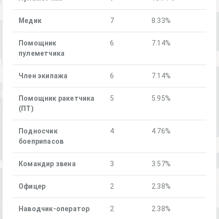
Медик
7
8.33%
Помощник
6
7.14%
пулеметчика
Член экипажа
6
7.14%
Помощник ракетчика
5
5.95%
(ПТ)
Подносчик
4
4.76%
боеприпасов
Командир звена
3
3.57%
Офицер
2
2.38%
Наводчик-оператор
2
2.38%