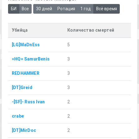
БИ
Все
30 дней
Ротация
1 год
Всё время
Убийца
Количество смертей
[LG]MaDnEss
5
=HQ= SamurBenis
3
REDHAMMER
3
[DT]Greid
3
-[SF]- Russ Ivan
2
crabe
2
[DT]MirDoc
2