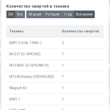
Количество смертей в технике
БИ
Все
30 дней
Ротация
1 год
Всё время
Техника
Количество смертей
БМП-2 (обр. 1986г.)
2
M1237 (O-GPK/M2)
1
M1240A1 (O-GPK/Mk19)
1
M1245 Deploy (CROWS/M2)
1
Magach 6C
1
БМП-1
1