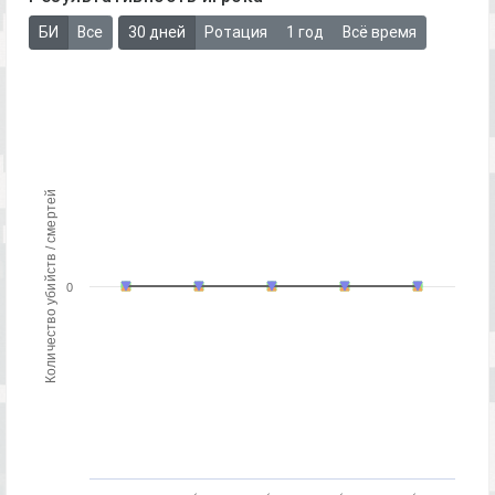
БИ
Все
30 дней
Ротация
1 год
Всё время
Количество убийств / смертей
0