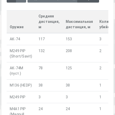
Средняя
дистанция,
Максимальная
Количес
Оружие
м
дистанция, м
убийств
АК-74
117
153
3
M249 PIP
132
208
2
(Short/Savit)
АК-74М
78
125
2
(пуст.)
M136 (HEDP)
38
38
1
M249 PIP
3
3
1
M4A1 PIP
24
24
1
(Magpull