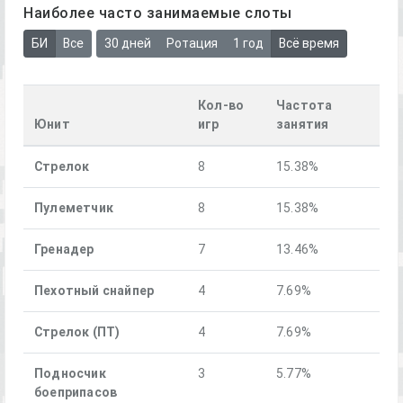
Наиболее часто занимаемые слоты
БИ
Все
30 дней
Ротация
1 год
Всё время
Кол-во
Частота
Юнит
игр
занятия
Стрелок
8
15.38%
Пулеметчик
8
15.38%
Гренадер
7
13.46%
Пехотный снайпер
4
7.69%
Стрелок (ПТ)
4
7.69%
Подносчик
3
5.77%
боеприпасов