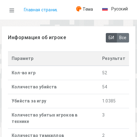
Русский
Тема
Главная страница
WOG
Информация об игроке
БИ
Все
Игроки
Параметр
Результат
[STC]Anis
Кол-во игр
52
Количество убийств
54
Убийств за игру
1.0385
Количество убитых игроков в
3
технике
Количество тимкиллов
2