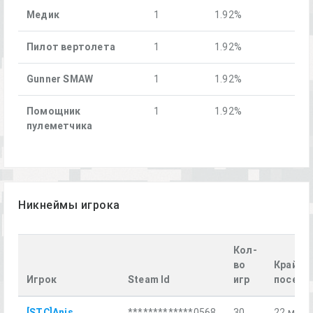
Медик
1
1.92%
Пилот вертолета
1
1.92%
Gunner SMAW
1
1.92%
Помощник
1
1.92%
пулеметчика
Никнеймы игрока
Кол-
во
Крайне
Игрок
Steam Id
игр
посеще
[STC]Anis
*************0568
30
22 мая