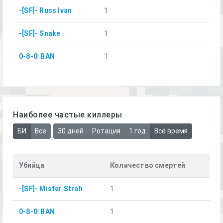
-[SF]- Russ Ivan
1
-[SF]- Snake
1
0-8-0| BAN
1
Наиболее частые киллеры
БИ
Все
30 дней
Ротация
1 год
Всё время
Убийца
Количество смертей
-[SF]- Mister Strah
1
0-8-0| BAN
1