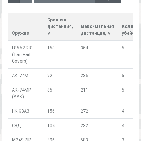
Средняя
дистанция,
Максимальная
Количес
Оружие
м
дистанция, м
убийств
L85A2 RIS
153
354
5
(Tan Rail
Covers)
АК-74М
92
235
5
АК-74МР
85
211
5
(УУК)
HK G3A3
156
272
4
СВД
104
232
4
M249 PIP
396
583
3