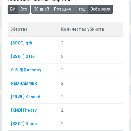
БИ
Все
30 дней
Ротация
1 год
Всё время
Жертва
Количество убийств
[SSOT] grk
3
[SSOT] Otto
3
0-8-0| Quesday
2
REDHAMMER
2
[FRWL] Kassad
2
[KND]Theory
2
[SSOT] Blade
2