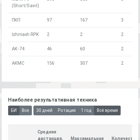
(Short/Savit)
ПКП
97
167
3
Izhmash RPK
2
2
2
АК-74
46
60
2
АКМС
156
307
2
Наиболее результативная техника
БИ
Все
30 дней
Ротация
1 год
Всё время
Средняя
дистанция,
Максимальная
Количество