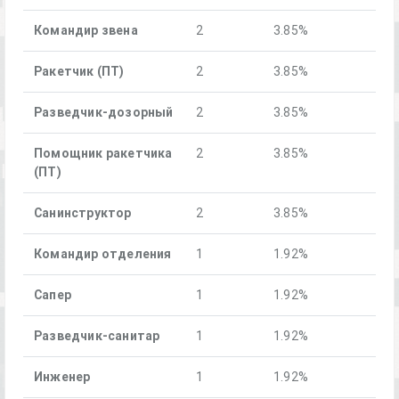
Командир звена
2
3.85%
Ракетчик (ПТ)
2
3.85%
Разведчик-дозорный
2
3.85%
Помощник ракетчика
2
3.85%
(ПТ)
Санинструктор
2
3.85%
Командир отделения
1
1.92%
Сапер
1
1.92%
Разведчик-санитар
1
1.92%
Инженер
1
1.92%