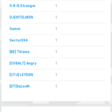
0-8-0| Stranger
1
DJENTELMEN
1
Gamer
1
Sector594
1
[BE] Tklama
1
[COBALT] Angry
1
[CTU] LEYDEN
1
[DT]SaLeeN
1