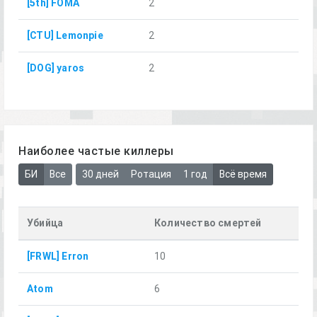
[5th] FOMA
2
[CTU] Lemonpie
2
[DOG] yaros
2
Наиболее частые киллеры
БИ
Все
30 дней
Ротация
1 год
Всё время
Убийца
Количество смертей
[FRWL] Erron
10
Atom
6