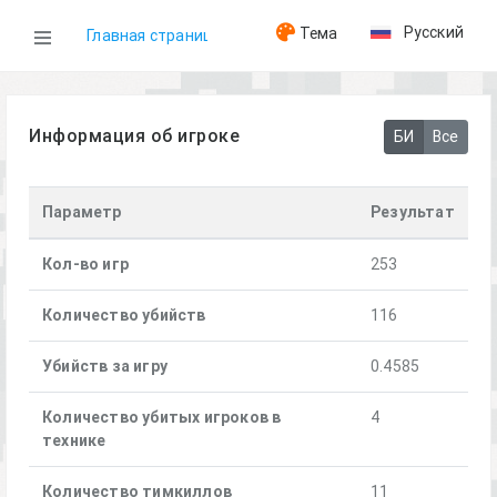
Русский
Тема
Главная страница
WOG
Информация об игроке
БИ
Все
Игроки
Параметр
Результат
[FOX]Delixir
Кол-во игр
253
Количество убийств
116
Убийств за игру
0.4585
Количество убитых игроков в
4
технике
Количество тимкиллов
11