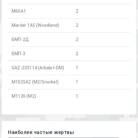
M60A1
2
Marder 1A5 (Woodland)
2
БМП-2Д
2
БМП-3
2
GAZ-233114 (Arbalet-DM)
1
M1025A2 (M2/Snorkel)
1
M1126 (M2)
1
Наиболее частые жертвы