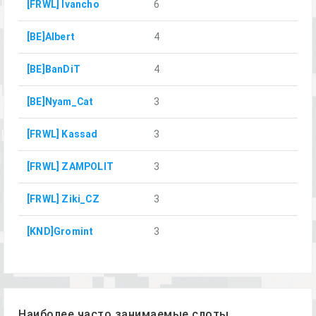
[FRWL] Ivancho
6
[BE]Albert
4
[BE]BanDiT
4
[BE]Nyam_Cat
3
[FRWL] Kassad
3
[FRWL] ZAMPOLIT
3
[FRWL] Ziki_CZ
3
[KND]Gromint
3
Наиболее часто занимаемые слоты