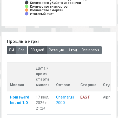
Количество убийств из техники
Количество тимкиллов
Количество смертей
Итоговый счёт
Прошлые игры
БИ
Все
30 дней
Ротация
1 год
Всё время
Дата и
время
старта
Миссия
миссии
Остров
Сторона
Отделе
Homeward
17 июл.
Chernarus
EAST
Alpha 1-
bound 1.0
2026 г.,
2000
21:24