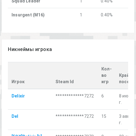
Squad Leader
1
0.40%
Insurgent (M16)
1
0.40%
Никнеймы игрока
Кол-
во
Крайне
Игрок
Steam Id
игр
посеще
Delixir
*************7272
6
8 июн. 
г.
Del
*************7272
15
3 авг. 2
г.