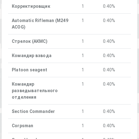
Корректировщик
1
0.40%
Automatic Rifleman (M249
1
0.40%
ACOG)
Стрелок (АКМС)
1
0.40%
Командир взвода
1
0.40%
Platoon seagent
1
0.40%
Командир
1
0.40%
разведывательного
отделения
Section Commander
1
0.40%
Corpsman
1
0.40%