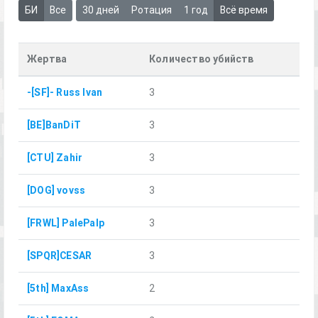
БИ
Все
30 дней
Ротация
1 год
Всё время
Жертва
Количество убийств
-[SF]- Russ Ivan
3
[BE]BanDiT
3
[CTU] Zahir
3
[DOG] vovss
3
[FRWL] PalePalp
3
[SPQR]CESAR
3
[5th] MaxAss
2