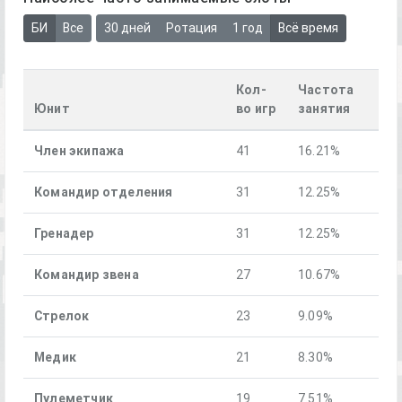
БИ
Все
30 дней
Ротация
1 год
Всё время
Кол-
Частота
Юнит
во игр
занятия
Член экипажа
41
16.21%
Командир отделения
31
12.25%
Гренадер
31
12.25%
Командир звена
27
10.67%
Стрелок
23
9.09%
Медик
21
8.30%
Пулеметчик
19
7.51%