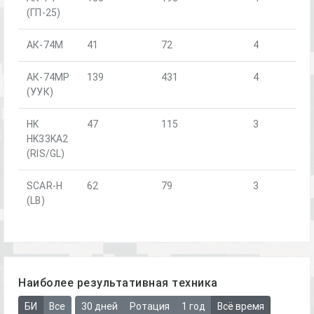
(ГП-25)
АК-74М
41
72
4
АК-74МР
139
431
4
(УУК)
HK
47
115
3
HK33KA2
(RIS/GL)
SCAR-H
62
79
3
(LB)
Наиболее результативная техника
БИ
Все
30 дней
Ротация
1 год
Всё время