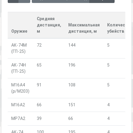
Средняя
дистанция,
Максимальная
Количество
Оружие
м
дистанция, м
убийств
АК-74М
72
144
5
(ГП-25)
АК-74Н
65
196
5
(ГП-25)
М16А4
91
108
5
(р/М203)
M16A2
66
151
4
MP7A2
39
66
4
АК-74
100
195
4