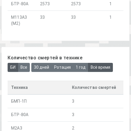
БТР-80А
2573
2573
1
М113А3
33
33
1
(М2)
Количество смертей в технике
БИ
Все
30 дней
Ротация
1 год
Всё время
Техника
Количество смертей
БМП-1П
3
БТР-80А
3
M2A3
2