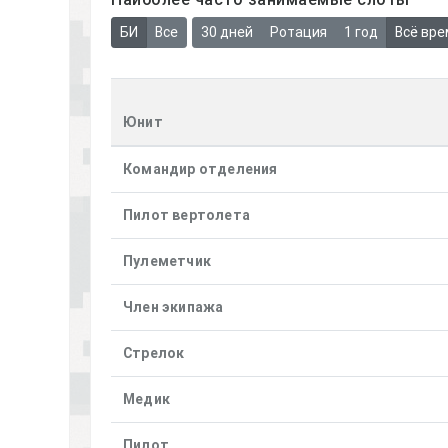
БИ
Все
30 дней
Ротация
1 год
Всё вре
Юнит
Командир отделения
Пилот вертолета
Пулеметчик
Член экипажа
Стрелок
Медик
Пилот