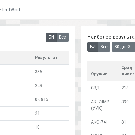
 SilentWind
Наиболее результ
БИ
Все
БИ
Все
30 дней
Результат
Средн
336
Оружие
диста
229
СВД
218
0.6815
АК-74МР
399
(УУК)
21
АКС-74Н
81
18