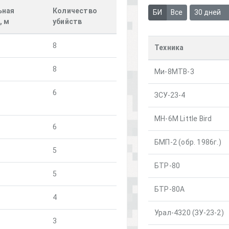
ьная
Количество
БИ
Все
30 дней
, м
убийств
8
Техника
8
Ми-8МТВ-3
6
ЗСУ-23-4
MH-6M Little Bird
6
БМП-2 (обр. 1986г.)
5
БТР-80
5
БТР-80А
4
Урал-4320 (ЗУ-23-2)
3