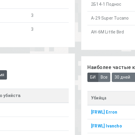
2Б14-1 Поднос
3
A-29 Super Tucano
3
AH-6M Little Bird
Наиболее частые 
мя
БИ
Все
30 дней
о убийств
Убийца
[FRWL] Erron
[FRWL] Ivancho