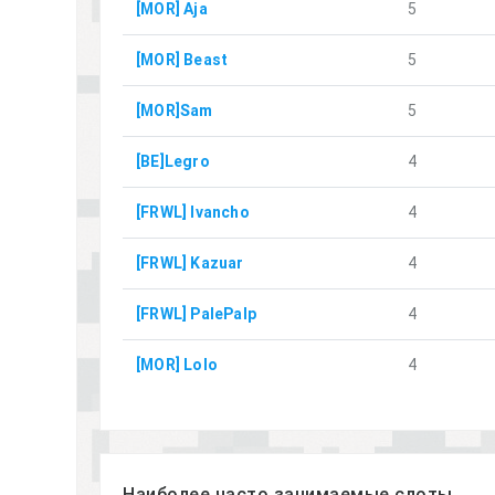
[MOR] Aja
5
[MOR] Beast
5
[MOR]Sam
5
[BE]Legro
4
[FRWL] Ivancho
4
[FRWL] Kazuar
4
[FRWL] PalePalp
4
[MOR] Lolo
4
Наиболее часто занимаемые слоты