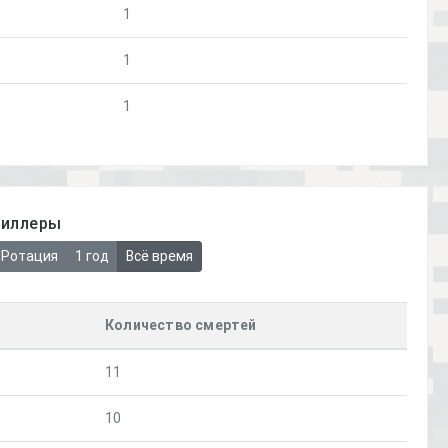
1
1
1
киллеры
Ротация
1 год
Всё время
Количество смертей
11
10