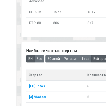
Advanced
UH-60M
1577
4017
БТР-80
806
847
Наиболее частые жертвы
БИ
Все
30 дней
Ротация
1 год
Всё вре
Жертва
Количеств
[LG]Lotos
6
[A] Vladsar
5