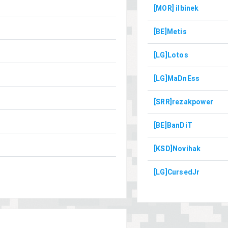
[MOR] ilbinek
[BE]Metis
[LG]Lotos
[LG]MaDnEss
[SRR]rezakpower
[BE]BanDiT
[KSD]Novihak
[LG]CursedJr