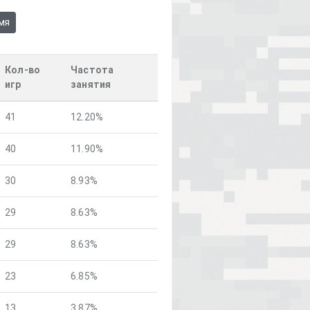
мя
Кол-во
Частота
игр
занятия
41
12.20%
40
11.90%
30
8.93%
29
8.63%
29
8.63%
23
6.85%
13
3.87%