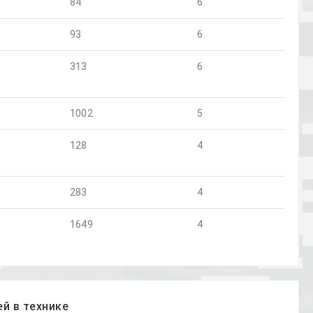
84
6
93
6
313
6
1002
5
128
4
283
4
1649
4
й в технике