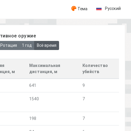
Русский
Тема
ативное оружие
Ротация
1 год
Всё время
яя
Максимальная
Количество
нция, м
дистанция, м
убийств
641
9
1540
7
198
7