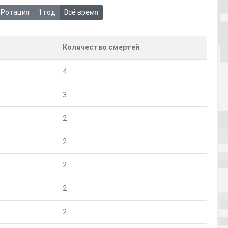
Ротация
1 год
Всё время
Количество смертей
4
3
2
2
2
2
2