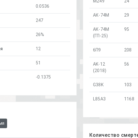
M249
24
0.0536
АК-74М
29
247
АК-74М
95
26%
(ГП-25)
ня
12
6П9
208
51
AK-12
56
(2018)
-0.1375
G38K
103
L85A3
1168
мя
Количество смерте