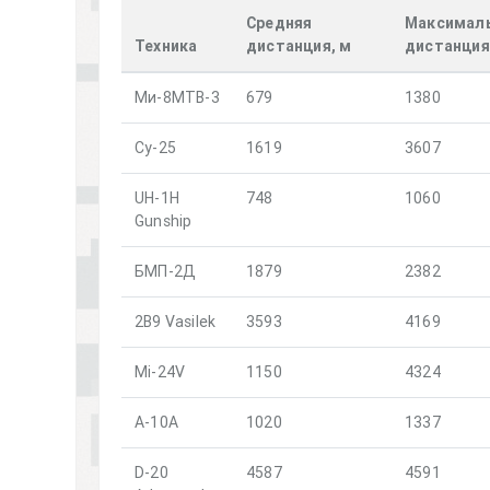
Средняя
Максимал
Техника
дистанция, м
дистанция
Ми-8МТВ-3
679
1380
Су-25
1619
3607
UH-1H
748
1060
Gunship
БМП-2Д
1879
2382
2B9 Vasilek
3593
4169
Mi-24V
1150
4324
A-10A
1020
1337
D-20
4587
4591