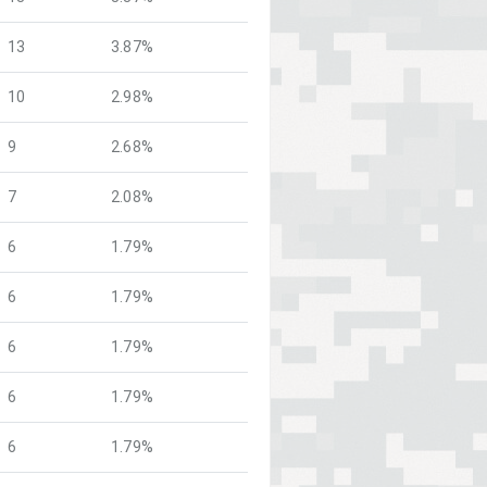
13
3.87%
10
2.98%
9
2.68%
7
2.08%
6
1.79%
6
1.79%
6
1.79%
6
1.79%
6
1.79%