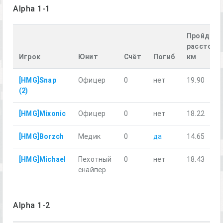
Alpha 1-1
Пройденн
расстояни
Игрок
Юнит
Счёт
Погиб
км
[HMG]Snap
Офицер
0
нет
19.90
(2)
[HMG]Mixonic
Офицер
0
нет
18.22
[HMG]Borzсh
Медик
0
да
14.65
[HMG]Michael
Пехотный
0
нет
18.43
снайпер
Alpha 1-2