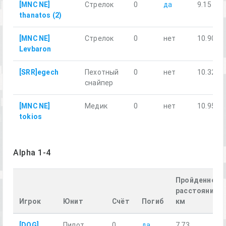
[MNC NE]
Стрелок
0
да
9.15
thanatos (2)
[MNC NE]
Стрелок
0
нет
10.90
Levbaron
[SRR]egech
Пехотный
0
нет
10.32
снайпер
[MNC NE]
Медик
0
нет
10.95
tokios
Alpha 1-4
Пройденное
расстояние,
Игрок
Юнит
Счёт
Погиб
км
[DOG]
Пилот
0
да
7.73