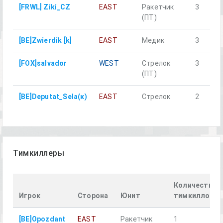
[FRWL] Ziki_CZ
EAST
Ракетчик
3
(ПТ)
[BE]Zwierdik [k]
EAST
Медик
3
[FOX]salvador
WEST
Стрелок
3
(ПТ)
[BE]Deputat_Sela(к)
EAST
Стрелок
2
Тимкиллеры
Количество
Игрок
Сторона
Юнит
тимкиллов
[BE]Opozdant
EAST
Ракетчик
1