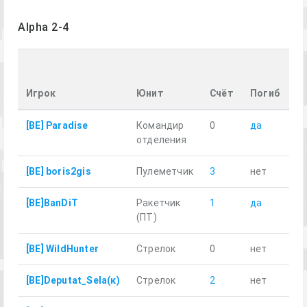
Alpha 2-4
П
р
Игрок
Юнит
Счёт
Погиб
к
[BE] Paradise
Командир
0
да
20
отделения
[BE] boris2gis
Пулеметчик
3
нет
20
[BE]BanDiT
Ракетчик
1
да
19
(ПТ)
[BE] WildHunter
Стрелок
0
нет
21
[BE]Deputat_Sela(к)
Стрелок
2
нет
20