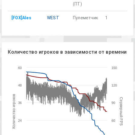
(ПТ)
[FOX]Ales
WEST
Пулеметчик
1
Количество игроков в зависимости от времени
60
150
48
120
Количество игроков
Серверный FPS
36
90
24
60