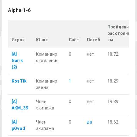
Alpha 1-6
Пройденное
расстояние,
Игрок
Юнит
Счёт
Погиб
км
[A]
Командир
0
нет
18.72
Garik
отделения
(2)
KosTik
Командир
1
нет
18.29
звена
[A]
Член
0
нет
19.39
AKM_39
экипажа
[A]
Член
0
да
18.62
pOvod
экипажа