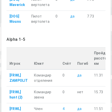
Maverick
вертолета
[DOG]
Пилот
0
да
7.73
Mouns
вертолета
Alpha 1-5
Пройденн
расстоян
Игрок
Юнит
Счёт
Погиб
км
[FRWL]
Командир
0
да
11.31
ZAMPOLIT
отделения
[FRWL]
Командир
0
нет
15.73
hunt (2)
звена
[FRWL]
Член
4
да
11.51