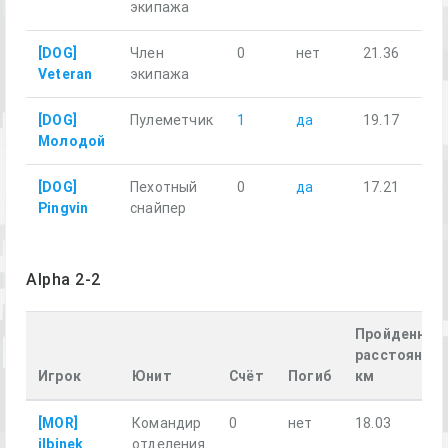
экипажа
[DOG]
Член
0
нет
21.36
Veteran
экипажа
[DOG]
Пулеметчик
1
да
19.17
Молодой
[DOG]
Пехотный
0
да
17.21
Pingvin
снайпер
Alpha 2-2
Пройденное
расстояние,
Игрок
Юнит
Счёт
Погиб
км
[MOR]
Командир
0
нет
18.03
ilbinek
отделения