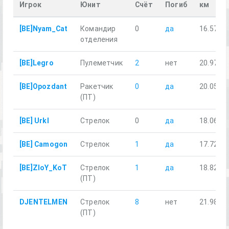
Игрок
Юнит
Счёт
Погиб
км
[BE]Nyam_Cat
Командир
0
да
16.57
отделения
[BE]Legro
Пулеметчик
2
нет
20.97
[BE]Opozdant
Ракетчик
0
да
20.05
(ПТ)
[BE] Urkl
Стрелок
0
да
18.06
[BE] Camogon
Стрелок
1
да
17.72
[BE]ZloY_KoT
Стрелок
1
да
18.82
(ПТ)
DJENTELMEN
Стрелок
8
нет
21.98
(ПТ)