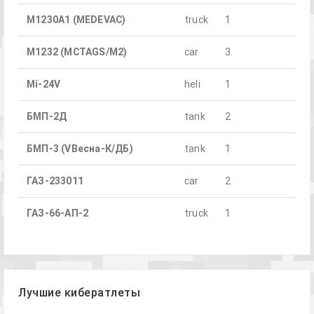
M1230A1 (MEDEVAC)
truck
1
M1232 (MCTAGS/M2)
car
3
Mi-24V
heli
1
БМП-2Д
tank
2
БМП-3 (VВесна-К/ДБ)
tank
1
ГАЗ-233011
car
2
ГАЗ-66-АП-2
truck
1
Лучшие кибератлеты