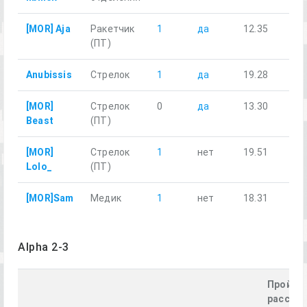
[MOR] Aja
Ракетчик
1
да
12.35
(ПТ)
Anubissis
Стрелок
1
да
19.28
[MOR]
Стрелок
0
да
13.30
Beast
(ПТ)
[MOR]
Стрелок
1
нет
19.51
Lolo_
(ПТ)
[MOR]Sam
Медик
1
нет
18.31
Alpha 2-3
Пройде
расстоя