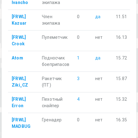
Ivancho
экипажа
[FRWL]
Член
0
да
11.51
Kazuar
экипажа
[FRWL]
Пулеметчик
0
нет
16.13
Crook
Atom
Подносчик
1
да
15.72
боеприпасов
[FRWL]
Ракетчик
3
нет
15.87
Ziki_CZ
(ПТ)
[FRWL]
Пехотный
4
нет
15.32
Erron
снайпер
[FRWL]
Гренадер
0
нет
16.35
MADBUG