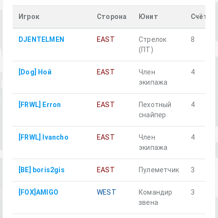
Игрок
Сторона
Юнит
Счёт
DJENTELMEN
EAST
Стрелок
8
(ПТ)
[Dog] Ной
EAST
Член
4
экипажа
[FRWL] Erron
EAST
Пехотный
4
снайпер
[FRWL] Ivancho
EAST
Член
4
экипажа
[BE] boris2gis
EAST
Пулеметчик
3
[FOX]AMIGO
WEST
Командир
3
звена