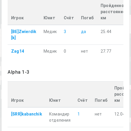
Пройденное
расстояние,
Игрок
Юнит
Счёт
Погиб
км
[BE]Zwierdik
Медик
3
да
25.44
[k]
Zag14
Медик
0
нет
27.77
Alpha 1-3
Пройде
расстоя
Игрок
Юнит
Счёт
Погиб
км
[SRR]kabanchik
Командир
1
нет
12.04
отделения