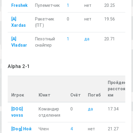
Freshek
Пулеметчик
1
нет
20.25
[A]
Ракетчик
0
нет
19.56
Xardas
(ПТ)
[A]
Пехотный
1
да
20.71
Vladsar
снайпер
Alpha 2-1
Пройденно
расстояние
Игрок
Юнит
Счёт
Погиб
км
[DOG]
Командир
0
да
17.34
vovss
отделения
[Dog] Ной
Член
4
нет
21.27