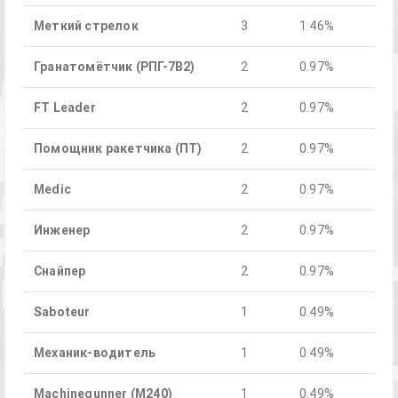
Меткий стрелок
3
1.46%
Гранатомётчик (РПГ-7В2)
2
0.97%
FT Leader
2
0.97%
Помощник ракетчика (ПТ)
2
0.97%
Medic
2
0.97%
Инженер
2
0.97%
Снайпер
2
0.97%
Saboteur
1
0.49%
Механик-водитель
1
0.49%
Machinegunner (M240)
1
0.49%