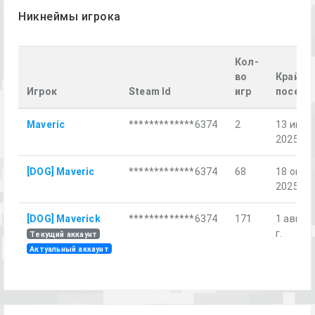
Никнеймы игрока
Кол-
во
Крайне
Игрок
Steam Id
игр
посеще
Maveric
*************6374
2
13 июн.
2025 г.
[DOG] Maveric
*************6374
68
18 окт.
2025 г.
[DOG] Maverick
*************6374
171
1 авг. 2
г.
Текущий аккаунт
Актуальный аккаунт