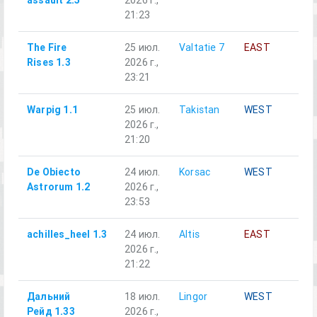
assault 2.5
2026 г.,
21:23
The Fire
25 июл.
Valtatie 7
EAST
Al
Rises 1.3
2026 г.,
23:21
Warpig 1.1
25 июл.
Takistan
WEST
Al
2026 г.,
21:20
De Obiecto
24 июл.
Korsac
WEST
Al
Astrorum 1.2
2026 г.,
23:53
achilles_heel 1.3
24 июл.
Altis
EAST
Al
2026 г.,
21:22
Дальний
18 июл.
Lingor
WEST
A2
Рейд 1.33
2026 г.,
Мо