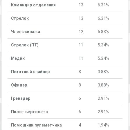
Командир отделения
13
6.31%
Стрелок
13
6.31%
Член экипажа
12
5.83%
Стрелок (ПТ)
11
5.34%
Медик
11
5.34%
Пехотный снайпер
8
3.88%
Офицер
8
3.88%
Гренадер
6
2.91%
Пилот вертолета
6
2.91%
Помощник пулеметчика
4
1.94%