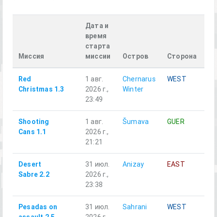
Дата и
время
старта
Миссия
миссии
Остров
Сторона
О
Red
1 авг.
Chernarus
WEST
Al
Christmas 1.3
2026 г.,
Winter
23:49
Shooting
1 авг.
Šumava
GUER
Al
Cans 1.1
2026 г.,
21:21
Desert
31 июл.
Anizay
EAST
Al
Sabre 2.2
2026 г.,
23:38
Pesadas on
31 июл.
Sahrani
WEST
Al