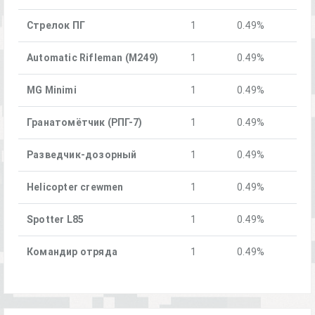
Стрелок ПГ
1
0.49%
Automatic Rifleman (M249)
1
0.49%
MG Minimi
1
0.49%
Гранатомётчик (РПГ-7)
1
0.49%
Разведчик-дозорный
1
0.49%
Helicopter crewmen
1
0.49%
Spotter L85
1
0.49%
Командир отряда
1
0.49%