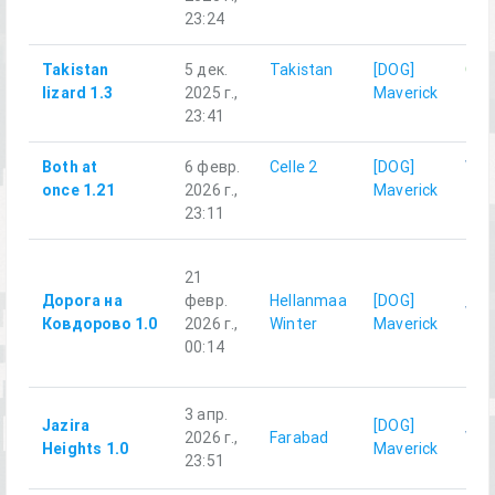
23:24
Takistan
5 дек.
Takistan
[DOG]
GUE
lizard 1.3
2025 г.,
Maverick
23:41
Both at
6 февр.
Celle 2
[DOG]
WE
once 1.21
2026 г.,
Maverick
23:11
21
Дорога на
февр.
Hellanmaa
[DOG]
WE
Ковдорово 1.0
2026 г.,
Winter
Maverick
00:14
3 апр.
Jazira
[DOG]
2026 г.,
Farabad
WE
Heights 1.0
Maverick
23:51