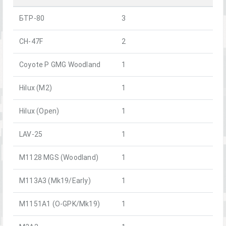
БТР-80
3
CH-47F
2
Coyote P GMG Woodland
1
Hilux (M2)
1
Hilux (Open)
1
LAV-25
1
M1128 MGS (Woodland)
1
M113A3 (Mk19/Early)
1
M1151A1 (O-GPK/Mk19)
1