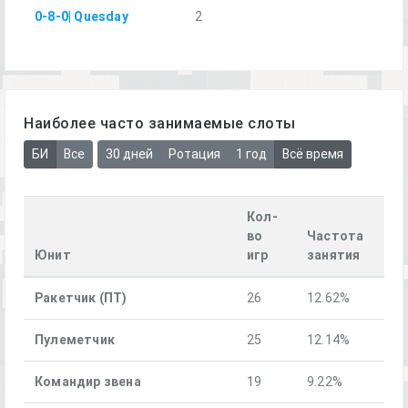
0-8-0| Quesday
2
Наиболее часто занимаемые слоты
БИ
Все
30 дней
Ротация
1 год
Всё время
Кол-
во
Частота
Юнит
игр
занятия
Ракетчик (ПТ)
26
12.62%
Пулеметчик
25
12.14%
Командир звена
19
9.22%