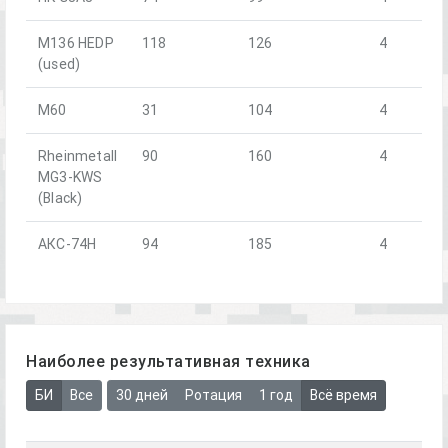
M136 HEDP
118
126
4
(used)
M60
31
104
4
Rheinmetall
90
160
4
MG3-KWS
(Black)
АКС-74Н
94
185
4
Наиболее результативная техника
БИ
Все
30 дней
Ротация
1 год
Всё время