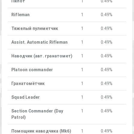
Пилот
1
0.49%
Rifleman
1
0.49%
Тяжелый пулеметчик
1
0.49%
Assist. Automatic Rifleman
1
0.49%
Наводчик (авт. гранатомет)
1
0.49%
Platoon commander
1
0.49%
Гранатомётчик
1
0.49%
Squad Leader
1
0.49%
Section Commander (Day
1
0.49%
Patrol)
Помощник наводчика (Mk6)
1
0.49%