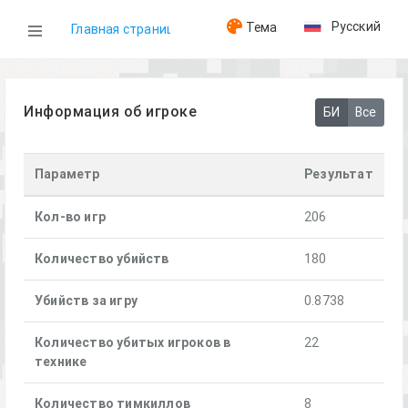
Русский
Тема
Главная страница
WOG
Информация об игроке
БИ
Все
Игроки
Параметр
Результат
[DOG] Maverick
Кол-во игр
206
Количество убийств
180
Убийств за игру
0.8738
Количество убитых игроков в
22
технике
Количество тимкиллов
8