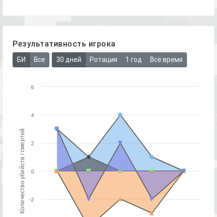
Результативность игрока
БИ
Все
30 дней
Ротация
1 год
Всё время
6
4
Количество убийств / смертей
2
0
-2