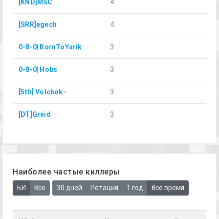
[KND]MSC
4
[SRR]egech
4
0-8-0| BornToYarik
3
0-8-0| Hobs
3
[5th] Volchok-
3
[DT]Greid
3
Наиболее частые киллеры
БИ
Все
30 дней
Ротация
1 год
Всё время