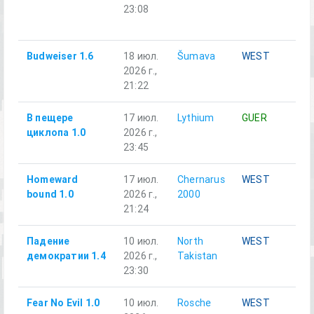
23:08
от
M
Budweiser 1.6
18 июл.
Šumava
WEST
Al
2026 г.,
21:22
В пещере
17 июл.
Lythium
GUER
Ал
циклопа 1.0
2026 г.,
23:45
Homeward
17 июл.
Chernarus
WEST
Al
bound 1.0
2026 г.,
2000
21:24
Падение
10 июл.
North
WEST
Ал
демократии 1.4
2026 г.,
Takistan
23:30
Fear No Evil 1.0
10 июл.
Rosche
WEST
Al