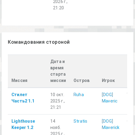
2026 г.,
21:20
Командования стороной
Дата и
время
старта
Сто
Миссия
миссии
Остров
Игрок
игр
Стилет
10 окт.
Ruha
[DOG]
WE
Часть2 1.1
2025 г.,
Maveric
21:21
Lighthouse
14
Stratis
[DOG]
GUE
Keeper 1.2
нояб.
Maverick
2025 г.,