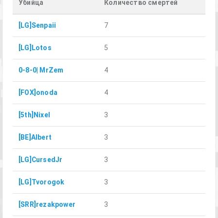
Убийца
Количество смертей
[LG]Senpaii
7
[LG]Lotos
5
0-8-0| MrZem
4
[FOX]onoda
4
[5th]Nixel
3
[BE]Albert
3
[LG]CursedJr
3
[LG]Tvorogok
3
[SRR]rezakpower
3