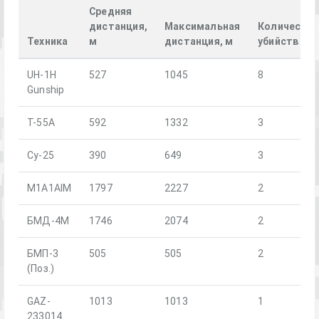
Средняя
дистанция,
Максимальная
Количеств
Техника
м
дистанция, м
убийств
UH-1H
527
1045
8
Gunship
T-55A
592
1332
3
Су-25
390
649
3
M1A1AIM
1797
2227
2
БМД-4М
1746
2074
2
БМП-3
505
505
2
(Поз.)
GAZ-
1013
1013
1
233014