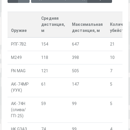
Средняя
дистанция,
Максимальная
Количес
Оружие
м
дистанция, м
убийств
РПГ-7В2
154
647
21
M249
118
398
10
FN MAG
121
505
7
АК-74МР
61
147
5
(УУК)
АК-74Н
59
99
5
(слива/
ГП-25)
HK G3A3
74
99
4