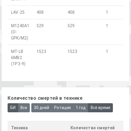
LAV-25
408
408
1
M1240A1
529
529
1
(O-
GPK/M2)
MT-LB
1523
1523
1
6MB2
(1P3-9)
Количество смертей в технике
БИ
Все
30 дней
Ротация
1 год
Всё время
Техника
Количество смертей