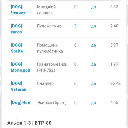
[DOG]
Младший
0
да
3.33
Чекист
сержант
[DOG]
Пулемётчик
3
да
2.40
yaros
[DOG]
Помощник
0
да
3.97
Sprite
пулемётчика
[DOG]
Гранатомётчик
0
да
1.97
Молодой
(РПГ-7В2)
[DOG]
Снайпер
0
да
36.42
Veteran
[Dog] Ной
Экипаж (брон.)
0
да
4.55
Альфа 1-3 | БТР-80