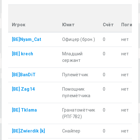
Игрок
Юнит
Счёт
Погиб
[BE]Nyam_Cat
Офицер (брон.)
0
нет
[BE] krech
Младший
0
нет
сержант
[BE]BanDiT
Пулемётчик
0
нет
[BE] Zag14
Помощник
0
нет
пулемётчика
[BE] Tklama
Гранатомётчик
0
нет
(РПГ-7В2)
[BE]Zwierdik [k]
Снайпер
0
нет