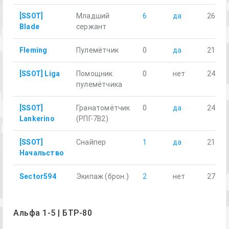
[SSOT]
Младший
6
да
26.84
Blade
сержант
Fleming
Пулемётчик
0
да
21.65
[SSOT] Liga
Помощник
0
нет
24.91
пулемётчика
[SSOT]
Гранатомётчик
0
да
24.35
Lankerino
(РПГ-7В2)
[SSOT]
Снайпер
1
да
21.40
Начальство
Sector594
Экипаж (брон.)
2
нет
27.53
Альфа 1-5 | БТР-80