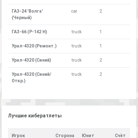
ГАЗ-24 'Волга'
car
2
(Черный)
ГАЗ-66 (Р-142 Н)
truck
1
Урал-4320 (Ремонт.)
truck
1
Урал-4320 (Синий)
truck
2
Урал-4320 (Синий/
truck
2
Откр.)
Лучшие кибератлеты
Игрок
Сторона
Юнит
Счёт
П