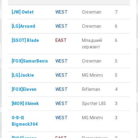
[JW] Owlet
WEST
Crewman
7
д
[LG]Arcued
WEST
Crewman
6
д
[SSOT] Blade
EAST
Младший
6
д
сержант
[FOX]SamurBenis
WEST
Crewman
5
д
[LG]Jackie
WEST
MG Minimi
5
д
[FOX]Eleven
WEST
Rifleman
4
н
[MOR] ilbinek
WEST
Spotter L85
3
н
0-8-0|
WEST
MG Minimi
3
д
Bigmeck364