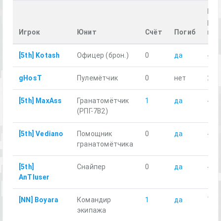
Про
рас
Игрок
Юнит
Счёт
Погиб
км
[5th] Kotash
Офицер (брон.)
0
да
4.68
gHosT
Пулемётчик
0
нет
21.
[5th] MaxAss
Гранатомётчик
1
да
4.07
(РПГ-7В2)
[5th] Vediano
Помощник
0
да
4.29
гранатомётчика
[5th]
Снайпер
0
да
4.13
AnTIuser
[NN] Boyara
Командир
1
да
7.30
экипажа