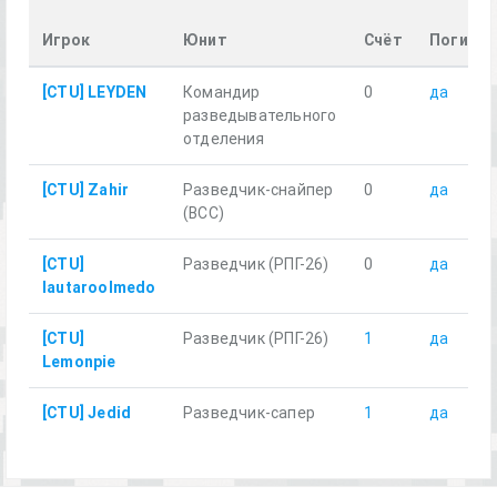
Игрок
Юнит
Счёт
Погиб
[CTU] LEYDEN
Командир
0
да
разведывательного
отделения
[CTU] Zahir
Разведчик-снайпер
0
да
(ВСС)
[CTU]
Разведчик (РПГ-26)
0
да
lautaroolmedo
[CTU]
Разведчик (РПГ-26)
1
да
Lemonpie
[CTU] Jedid
Разведчик-сапер
1
да