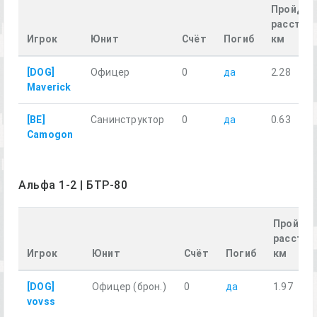
Пройден
расстоян
Игрок
Юнит
Счёт
Погиб
км
[DOG]
Офицер
0
да
2.28
Maverick
[BE]
Санинструктор
0
да
0.63
Camogon
Альфа 1-2 | БТР-80
Пройден
расстоя
Игрок
Юнит
Счёт
Погиб
км
[DOG]
Офицер (брон.)
0
да
1.97
vovss