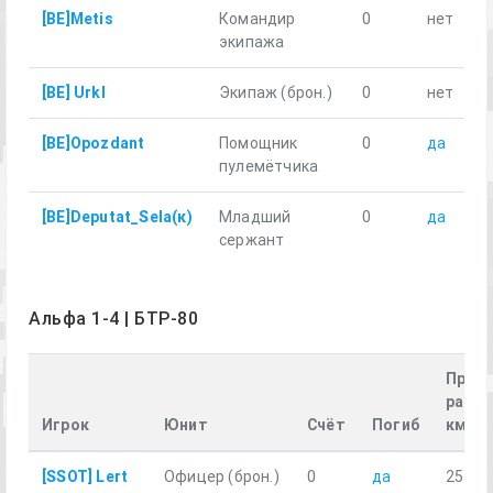
[BE]Metis
Командир
0
нет
экипажа
[BE] Urkl
Экипаж (брон.)
0
нет
[BE]Opozdant
Помощник
0
да
пулемётчика
[BE]Deputat_Sela(к)
Младший
0
да
сержант
Альфа 1-4 | БТР-80
Прой
расст
Игрок
Юнит
Счёт
Погиб
км
[SSOT] Lert
Офицер (брон.)
0
да
25.13