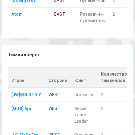
[DOG] yaros
EAST
Пулемётчик
3
д
Atom
EAST
Разведчик-
2
н
пулемётчик
Тимкиллеры
Количество
Игрок
Сторона
Юнит
тимкиллов
[JW]BOLOTNIY
WEST
Grenadier
2
[MOR] Aja
WEST
Recce
2
Team
Leader