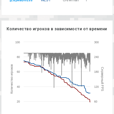
[LG]MaDnEss
WEST
Crewman
1
Количество игроков в зависимости от времени
100
300
80
240
Количество игроков
Серверный FPS
60
180
40
120
20
60