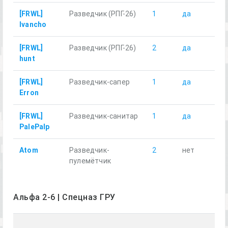
[FRWL]
Разведчик (РПГ-26)
1
да
8.3
Ivancho
[FRWL]
Разведчик (РПГ-26)
2
да
17.
hunt
[FRWL]
Разведчик-сапер
1
да
8.3
Erron
[FRWL]
Разведчик-санитар
1
да
15.
PalePalp
Atom
Разведчик-
2
нет
15.
пулемётчик
Альфа 2-6 | Спецназ ГРУ