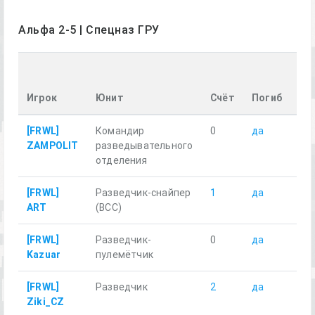
Альфа 2-5 | Спецназ ГРУ
Пр
ра
Игрок
Юнит
Счёт
Погиб
км
[FRWL]
Командир
0
да
14.
ZAMPOLIT
разведывательного
отделения
[FRWL]
Разведчик-снайпер
1
да
7.5
ART
(ВСС)
[FRWL]
Разведчик-
0
да
6.5
Kazuar
пулемётчик
[FRWL]
Разведчик
2
да
8.0
Ziki_CZ