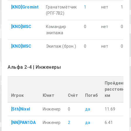
[KND]Gromint
Гранатомётчик
1
нет
13.9
(РПГ-7В2)
[KND]MSC
Командир
0
нет
0
экипажа
[KND]MSC
Экипаж (брон.)
0
нет
0
Альфа 2-4 | Инженеры
Пройденное
расстояние,
Игрок
Юнит
Счёт
Погиб
км
[5th]Nixel
Инженер
0
да
11.69
[NN]PAN1DA
Инженер
2
да
6.41