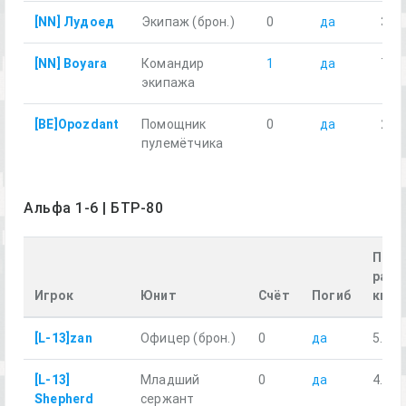
[NN] Лудоед
Экипаж (брон.)
0
да
3.96
[NN] Boyara
Командир
1
да
7.30
экипажа
[BE]Opozdant
Помощник
0
да
23.
пулемётчика
Альфа 1-6 | БТР-80
Прой
расс
Игрок
Юнит
Счёт
Погиб
км
[L-13]zan
Офицер (брон.)
0
да
5.19
[L-13]
Младший
0
да
4.16
Shepherd
сержант