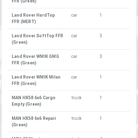
FFR (Green)
Land Rover HardTop
car
1
FFR (MERT)
Land Rover SoftTop FFR
car
3
(Green)
Land Rover WMIK GMG
car
3
FFR (Green)
Land Rover WMIK Milan
car
1
FFR (Green)
MAN HX58 6x6 Cargo
truck
1
Empty (Green)
MAN HX58 6x6 Repair
truck
1
(Green)