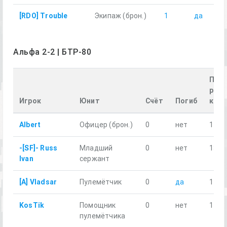
[RDO] Trouble
Экипаж (брон.)
1
да
Альфа 2-2 | БТР-80
Про
расс
Игрок
Юнит
Счёт
Погиб
км
Albert
Офицер (брон.)
0
нет
14.8
-[SF]- Russ
Младший
0
нет
13.3
Ivan
сержант
[A] Vladsar
Пулемётчик
0
да
11.2
KosTik
Помощник
0
нет
14.5
пулемётчика