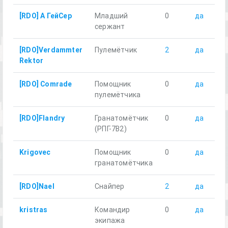
[RDO] А ГейСер
Младший
0
да
сержант
[RDO]Verdammter
Пулемётчик
2
да
Rektor
[RDO] Comrade
Помощник
0
да
пулемётчика
[RDO]Flandry
Гранатомётчик
0
да
(РПГ-7В2)
Krigovec
Помощник
0
да
гранатомётчика
[RDO]Nael
Снайпер
2
да
kristras
Командир
0
да
экипажа