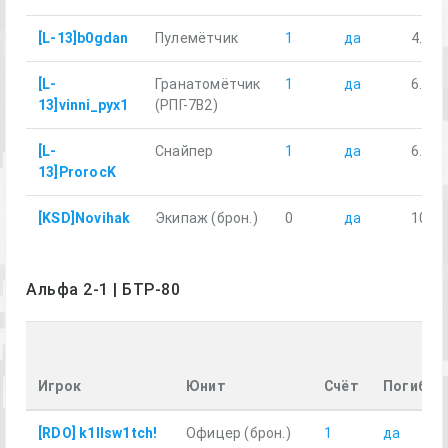
[L-13]b0gdan
Пулемётчик
1
да
4.39
[L-
Гранатомётчик
1
да
6.05
13]vinni_pyx1
(РПГ-7В2)
[L-
Снайпер
1
да
6.70
13]ProrocK
[KSD]Novihak
Экипаж (брон.)
0
да
10.83
Альфа 2-1 | БТР-80
Игрок
Юнит
Счёт
Погиб
[RDO] k1llsw1tch!
Офицер (брон.)
1
да