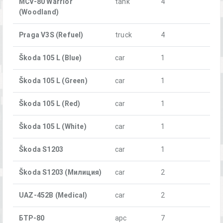
MCV-80 Warrior
tank
4
(Woodland)
Praga V3S (Refuel)
truck
4
Škoda 105 L (Blue)
car
1
Škoda 105 L (Green)
car
1
Škoda 105 L (Red)
car
1
Škoda 105 L (White)
car
1
Škoda S1203
car
1
Škoda S1203 (Милиция)
car
2
UAZ-452B (Medical)
car
2
БТР-80
apc
7