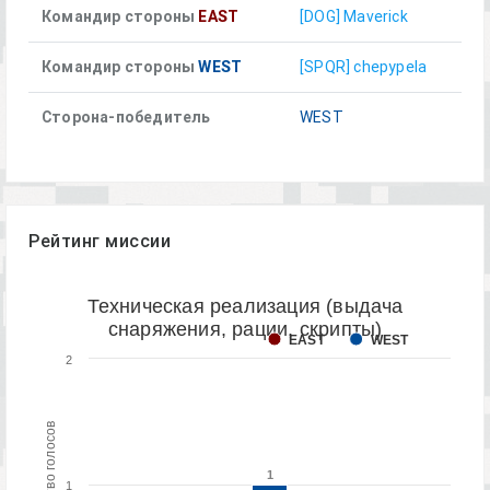
Командир стороны
EAST
[DOG] Maverick
Командир стороны
WEST
[SPQR] chepypela
Сторона-победитель
WEST
Рейтинг миссии
Техническая реализация (выдача
снаряжения, рации, скрипты)
EAST
WEST
2
Количество голосов
1
1
1