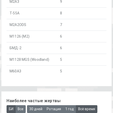
M2A3
9
T-55A
8
M2A2ODS
7
M1126 (M2)
6
БМД-2
6
M1128 MGS (Woodland)
5
M60A3
5
Наиболее частые жертвы
БИ
Все
30 дней
Ротация
1 год
Всё время