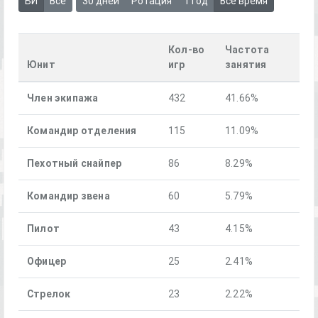
БИ
Все
30 дней
Ротация
1 год
Всё время
Кол-во
Частота
Юнит
игр
занятия
Член экипажа
432
41.66%
Командир отделения
115
11.09%
Пехотный снайпер
86
8.29%
Командир звена
60
5.79%
Пилот
43
4.15%
Офицер
25
2.41%
Стрелок
23
2.22%