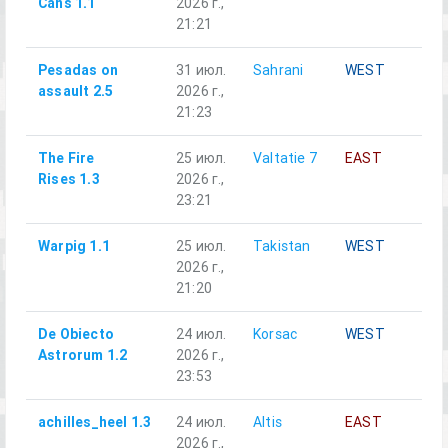
Cans 1.1
2026 г.,
21:21
Pesadas on
31 июл.
Sahrani
WEST
Al
assault 2.5
2026 г.,
21:23
The Fire
25 июл.
Valtatie 7
EAST
Al
Rises 1.3
2026 г.,
23:21
Warpig 1.1
25 июл.
Takistan
WEST
Al
2026 г.,
21:20
De Obiecto
24 июл.
Korsac
WEST
Al
Astrorum 1.2
2026 г.,
23:53
achilles_heel 1.3
24 июл.
Altis
EAST
Al
2026 г.,