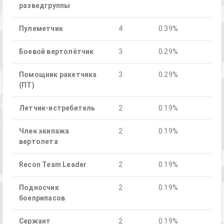
разведгруппы
Пулеметчик
4
0.39%
Боевой вертолётчик
3
0.29%
Помощник ракетчика
3
0.29%
(ПТ)
Летчик-истребитель
2
0.19%
Член экипажа
2
0.19%
вертолета
Recon Team Leader
2
0.19%
Подносчик
2
0.19%
боеприпасов
Сержант
2
0.19%