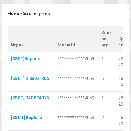
Никнеймы игрока
Кол-
во
Крайн
Игрок
Steam Id
игр
посе
[SSOT]Rapture
*************4059
1
22 ма
2020 г
[SSOT] Biba05_RUS
*************4059
5
18 фе
2023 г
[SSOT] РАПИРА123
*************4059
1
28 сен
2024 г
[SSОT] Rapture
*************4059
2
25 янв
2025 г