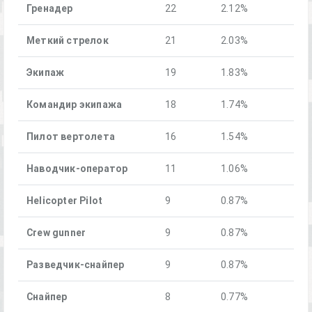
Гренадер
22
2.12%
Меткий стрелок
21
2.03%
Экипаж
19
1.83%
Командир экипажа
18
1.74%
Пилот вертолета
16
1.54%
Наводчик-оператор
11
1.06%
Helicopter Pilot
9
0.87%
Crew gunner
9
0.87%
Разведчик-снайпер
9
0.87%
Снайпер
8
0.77%