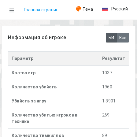
Русский
Тема
Главная страница
WOG
Информация об игроке
БИ
Все
Игроки
Параметр
Результат
[SSOT] Начальство
Кол-во игр
1037
Количество убийств
1960
Убийств за игру
1.8901
Количество убитых игроков в
269
технике
Количество тимкиллов
89