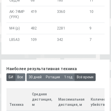
СВДМ
68
180
11
АК-74МР
419
3360
10
(УУК)
М4 (р)
482
2281
9
L85A3
109
342
7
Наиболее результативная техника
БИ
Все
30 дней
Ротация
1 год
Всё время
Средняя
дистанция,
Максимальная
Количеств
Техника
м
дистанция, м
убийств