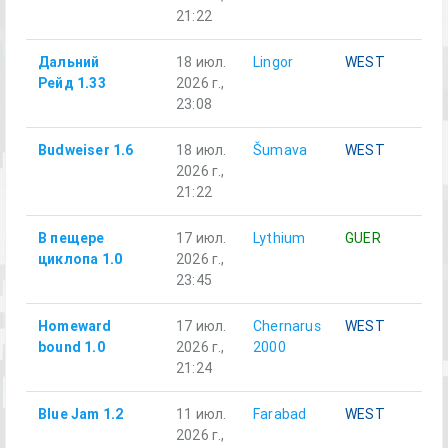
21:22
Дальний
18 июл.
Lingor
WEST
A1
Рейд 1.33
2026 г.,
23:08
Budweiser 1.6
18 июл.
Šumava
WEST
Al
2026 г.,
21:22
В пещере
17 июл.
Lythium
GUER
Ал
циклопа 1.0
2026 г.,
23:45
Homeward
17 июл.
Chernarus
WEST
Al
bound 1.0
2026 г.,
2000
21:24
Blue Jam 1.2
11 июл.
Farabad
WEST
Ал
2026 г.,