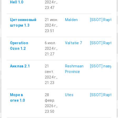
Hell 1.0
2024 г.,
23:47
Цитокиновый
21 июн.
Malden
[SSOT] Rapture
шторм 1.3
2024 г.,
23:51
Operation
6 июл.
Valtatie 7
[SSOT] Rapture
Ozon 1.2
2024 г.,
21:27
Анклав 2.1
21
Reshmaan
[SSOT] павук1
сент.
Province
2024 г.,
21:23
Море в
28
Utes
[SSOT] Rapture
огне 1.0
февр.
2026 г.,
23:50