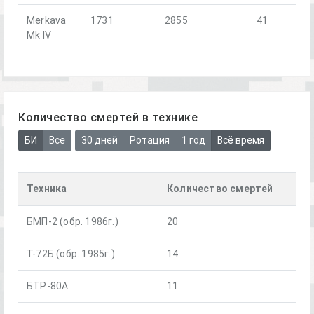
Merkava
1731
2855
41
Mk IV
Количество смертей в технике
БИ
Все
30 дней
Ротация
1 год
Всё время
Техника
Количество смертей
БМП-2 (обр. 1986г.)
20
Т-72Б (обр. 1985г.)
14
БТР-80А
11