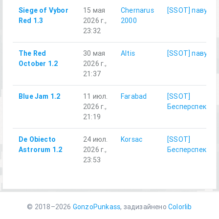
Siege of Vybor
15 мая
Chernarus
[SSOT] павук1
Red 1.3
2026 г.,
2000
23:32
The Red
30 мая
Altis
[SSOT] павук1
October 1.2
2026 г.,
21:37
Blue Jam 1.2
11 июл.
Farabad
[SSOT]
2026 г.,
Бесперспектив
21:19
De Obiecto
24 июл.
Korsac
[SSOT]
Astrorum 1.2
2026 г.,
Бесперспектив
23:53
© 2018–2026
GonzoPunkass
, задизайнено
Colorlib