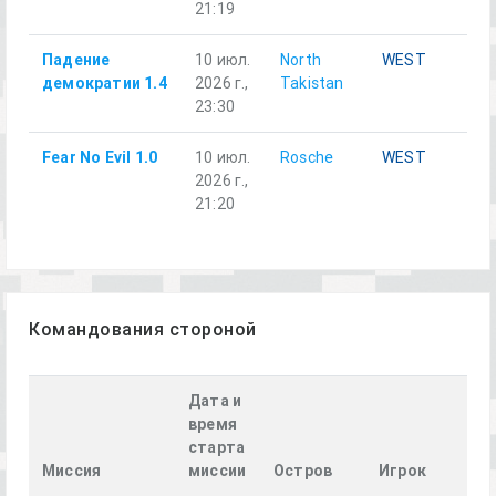
21:19
Падение
10 июл.
North
WEST
Ал
демократии 1.4
2026 г.,
Takistan
23:30
Fear No Evil 1.0
10 июл.
Rosche
WEST
Al
2026 г.,
21:20
Командования стороной
Дата и
время
старта
Миссия
миссии
Остров
Игрок