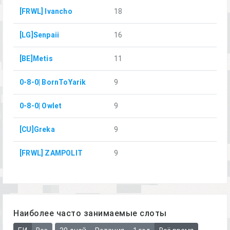
[FRWL] Ivancho
18
[LG]Senpaii
16
[BE]Metis
11
0-8-0| BornToYarik
9
0-8-0| Owlet
9
[CU]Greka
9
[FRWL] ZAMPOLIT
9
Наиболее часто занимаемые слоты