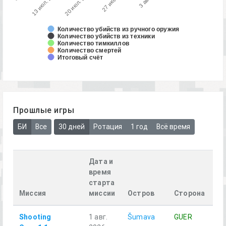
Количество убийств из ручного оружия
Количество убийств из техники
Количество тимкиллов
Количество смертей
Итоговый счёт
Прошлые игры
БИ
Все
30 дней
Ротация
1 год
Всё время
Дата и
время
старта
Миссия
миссии
Остров
Сторона
О
Shooting
1 авг.
Šumava
GUER
Al