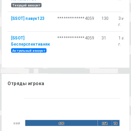
Текущий аккаунт
[SSOT] павук123
*************4059
130
3 июл.
г.
[SSOT]
*************4059
31
1 авг.
Бесперспективняк
г.
Актуальный аккаунт
Отряды игрока
ssot
930
930
154
154
78
78