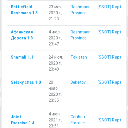
Battlefield
23 мая
Reshmaan
[SSOT] Rapture
Reshmaan 1.3
2020 г.,
Province
21:23
Афганская
4 июл.
Reshmaan
[SSOT] Rapture
Дорога 1.3
2020 г.,
Province
23:47
Shamali 1.1
24 июл.
Takistan
[SSOT] Rapture
2020 г.,
23:40
Selsky chas 1.0
20
Beketov
[SSOT] Rapture
нояб.
2020 г.,
23:35
4 июн.
Joint
Caribou
2021 г.,
[SSOT] Rapture
Exercise 1.4
Frontier
23:51