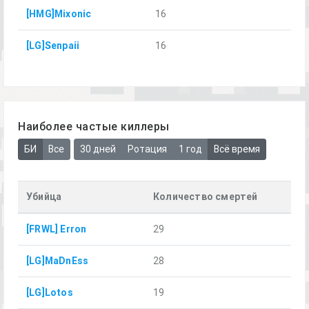
[HMG]Mixonic
16
[LG]Senpaii
16
Наиболее частые киллеры
БИ
Все
30 дней
Ротация
1 год
Всё время
Убийца
Количество смертей
[FRWL] Erron
29
[LG]MaDnEss
28
[LG]Lotos
19