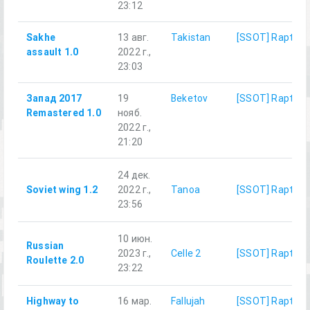
23:12
Sakhe
13 авг.
Takistan
[SSOT] Rapture
assault 1.0
2022 г.,
23:03
Запад 2017
19
Beketov
[SSOT] Rapture
Remastered 1.0
нояб.
2022 г.,
21:20
24 дек.
Soviet wing 1.2
2022 г.,
Tanoa
[SSOT] Rapture
23:56
10 июн.
Russian
2023 г.,
Celle 2
[SSOT] Rapture
Roulette 2.0
23:22
Highway to
16 мар.
Fallujah
[SSOT] Rapture