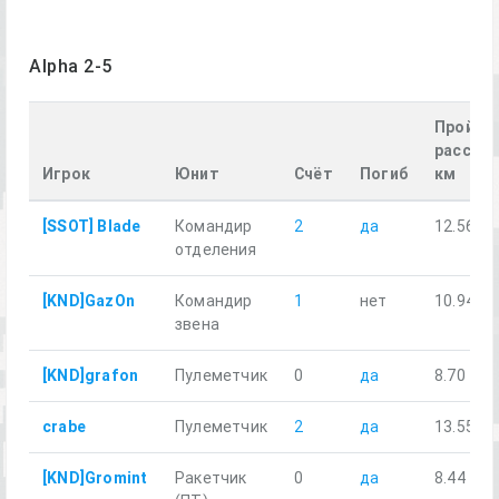
Alpha 2-5
Пройде
расстоя
Игрок
Юнит
Счёт
Погиб
км
[SSOT] Blade
Командир
2
да
12.56
отделения
[KND]GazOn
Командир
1
нет
10.94
звена
[KND]grafon
Пулеметчик
0
да
8.70
crabe
Пулеметчик
2
да
13.55
[KND]Gromint
Ракетчик
0
да
8.44