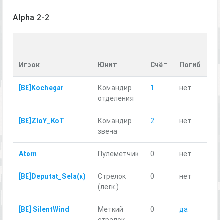
Alpha 2-2
П
р
Игрок
Юнит
Счёт
Погиб
к
[BE]Kochegar
Командир
1
нет
11
отделения
[BE]ZloY_KoT
Командир
2
нет
11
звена
Atom
Пулеметчик
0
нет
12
[BE]Deputat_Sela(к)
Стрелок
0
нет
11
(легк.)
[BE] SilentWind
Меткий
0
да
43
стрелок