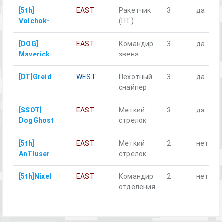
[5th]
EAST
Ракетчик
3
да
Volchok-
(ПТ)
[DOG]
EAST
Командир
3
да
Maverick
звена
[DT]Greid
WEST
Пехотный
3
да
снайпер
[SSOT]
EAST
Меткий
3
да
DogGhost
стрелок
[5th]
EAST
Меткий
2
нет
AnTIuser
стрелок
[5th]Nixel
EAST
Командир
2
нет
отделения