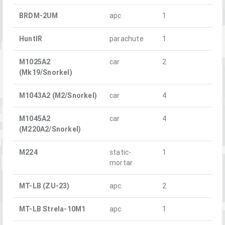
BRDM-2UM
apc
1
HuntIR
parachute
1
M1025A2
car
2
(Mk19/Snorkel)
M1043A2 (M2/Snorkel)
car
4
M1045A2
car
4
(M220A2/Snorkel)
M224
static-
1
mortar
MT-LB (ZU-23)
apc
2
MT-LB Strela-10M1
apc
1