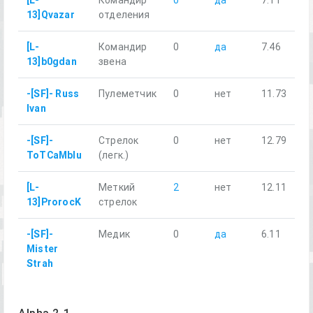
[L-
Командир
0
да
7.11
13]Qvazar
отделения
[L-
Командир
0
да
7.46
13]b0gdan
звена
-[SF]- Russ
Пулеметчик
0
нет
11.73
Ivan
-[SF]-
Стрелок
0
нет
12.79
ToTCaMblu
(легк.)
[L-
Меткий
2
нет
12.11
13]ProrocK
стрелок
-[SF]-
Медик
0
да
6.11
Mister
Strah