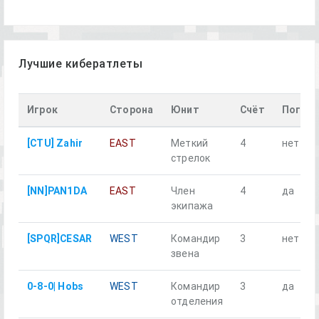
Лучшие кибератлеты
Игрок
Сторона
Юнит
Счёт
Погиб
[CTU] Zahir
EAST
Меткий
4
нет
стрелок
[NN]PAN1DA
EAST
Член
4
да
экипажа
[SPQR]CESAR
WEST
Командир
3
нет
звена
0-8-0| Hobs
WEST
Командир
3
да
отделения