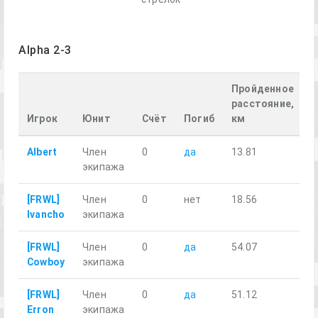
Alpha 2-3
Пройденное
расстояние,
Игрок
Юнит
Счёт
Погиб
км
Albert
Член
0
да
13.81
экипажа
[FRWL]
Член
0
нет
18.56
Ivancho
экипажа
[FRWL]
Член
0
да
54.07
Cowboy
экипажа
[FRWL]
Член
0
да
51.12
Erron
экипажа