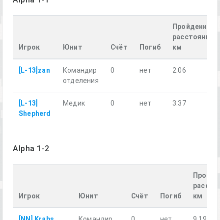
Пройденное
расстояние,
Игрок
Юнит
Счёт
Погиб
км
[L-13]zan
Командир
0
нет
2.06
отделения
[L-13]
Медик
0
нет
3.37
Shepherd
Alpha 1-2
Пройде
рассто
Игрок
Юнит
Счёт
Погиб
км
[NN] Krabs
Командир
0
нет
9.19