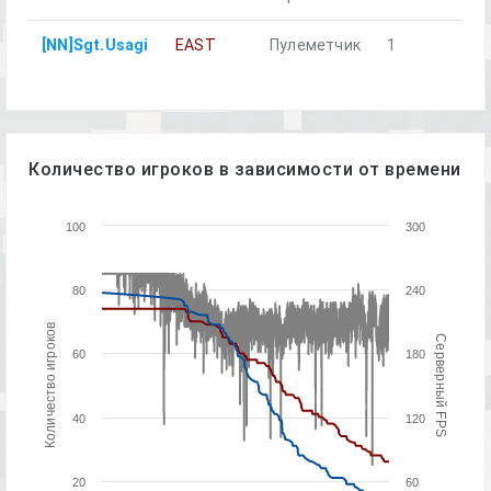
[NN]Sgt.Usagi
EAST
Пулеметчик
1
Количество игроков в зависимости от времени
100
300
80
240
Количество игроков
Серверный FPS
60
180
40
120
20
60