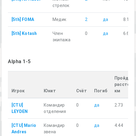
стрелок
[5th] FOMA
Медик
2
да
8.17
[5th] Kotash
Член
0
да
6.65
экипажа
Alpha 1-5
Пройденн
расстоян
Игрок
Юнит
Счёт
Погиб
км
[CTU]
Командир
0
да
2.73
LEYDEN
отделения
[CTU] Mario
Командир
0
да
4.44
Andres
звена