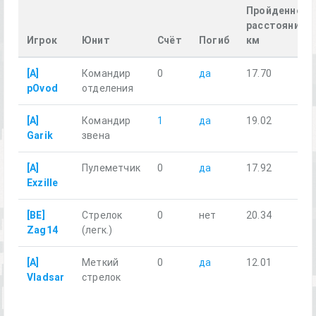
Пройденное
расстояние,
Игрок
Юнит
Счёт
Погиб
км
[A]
Командир
0
да
17.70
pOvod
отделения
[A]
Командир
1
да
19.02
Garik
звена
[A]
Пулеметчик
0
да
17.92
Exzille
[BE]
Стрелок
0
нет
20.34
Zag14
(легк.)
[A]
Меткий
0
да
12.01
Vladsar
стрелок