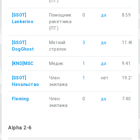
(ПТ)
[SSOT]
Помощник
0
да
8.59
Lankerino
ракетчика
(ПТ)
[SSOT]
Меткий
3
да
11.46
DogGhost
стрелок
[KND]MSC
Медик
1
да
9.41
[SSOT]
Член
1
нет
19.21
Начальство
экипажа
Fleming
Член
0
да
7.40
экипажа
Alpha 2-6