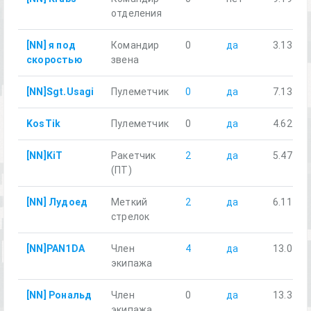
отделения
[NN] я под
Командир
0
да
3.13
скоростью
звена
[NN]Sgt.Usagi
Пулеметчик
0
да
7.13
KosTik
Пулеметчик
0
да
4.62
[NN]KiT
Ракетчик
2
да
5.47
(ПТ)
[NN] Лудоед
Меткий
2
да
6.11
стрелок
[NN]PAN1DA
Член
4
да
13.02
экипажа
[NN] Рональд
Член
0
да
13.34
экипажа