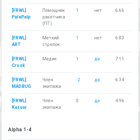
[FRWL]
Помощник
1
нет
6.66
PalePalp
ракетчика
(ПТ)
[FRWL]
Меткий
1
нет
6.83
ART
стрелок
[FRWL]
Медик
1
да
7.11
Crook
[FRWL]
Член
-2
да
6.34
MADBUG
экипажа
[FRWL]
Член
0
да
4.96
Kazuar
экипажа
Alpha 1-4