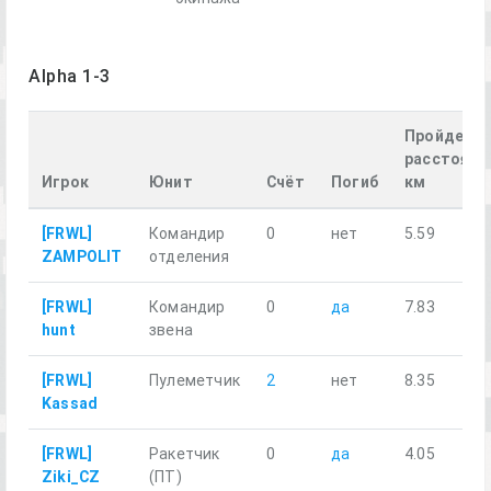
Alpha 1-3
Пройденн
расстояни
Игрок
Юнит
Счёт
Погиб
км
[FRWL]
Командир
0
нет
5.59
ZAMPOLIT
отделения
[FRWL]
Командир
0
да
7.83
hunt
звена
[FRWL]
Пулеметчик
2
нет
8.35
Kassad
[FRWL]
Ракетчик
0
да
4.05
Ziki_CZ
(ПТ)