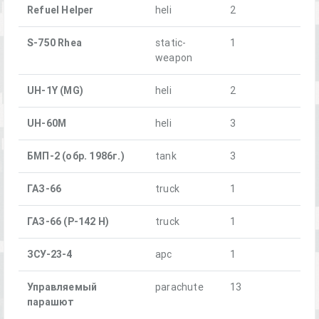
Refuel Helper
heli
2
S-750 Rhea
static-
1
weapon
UH-1Y (MG)
heli
2
UH-60M
heli
3
БМП-2 (обр. 1986г.)
tank
3
ГАЗ-66
truck
1
ГАЗ-66 (Р-142 Н)
truck
1
ЗСУ-23-4
apc
1
Управляемый
parachute
13
парашют