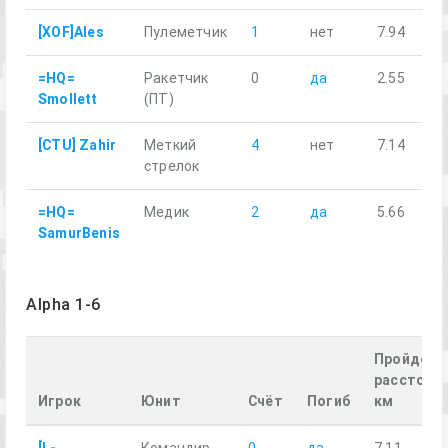
[XOF]Ales
Пулеметчик
1
нет
7.94
=HQ=
Ракетчик
0
да
2.55
Smollett
(ПТ)
[CTU] Zahir
Меткий
4
нет
7.14
стрелок
=HQ=
Медик
2
да
5.66
SamurBenis
Alpha 1-6
Пройденн
расстояни
Игрок
Юнит
Счёт
Погиб
км