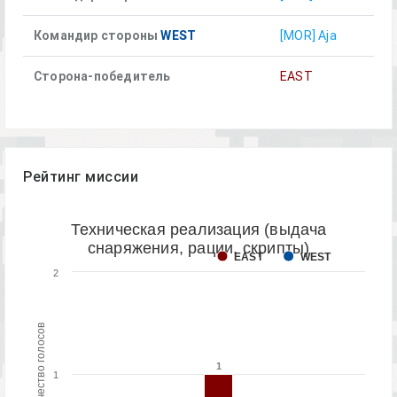
Командир стороны
WEST
[MOR] Aja
Сторона-победитель
EAST
Рейтинг миссии
Техническая реализация (выдача
снаряжения, рации, скрипты)
EAST
WEST
2
Количество голосов
1
1
1