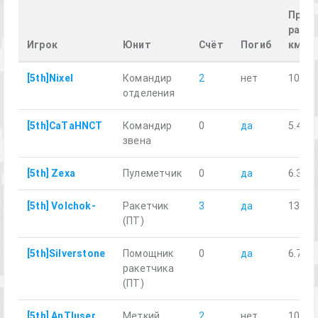
Прой
расст
Игрок
Юнит
Счёт
Погиб
км
[5th]Nixel
Командир
2
нет
10.79
отделения
[5th]СaTаНNCT
Командир
0
да
5.42
звена
[5th] Zexa
Пулеметчик
0
да
6.34
[5th] Volchok-
Ракетчик
3
да
13.80
(ПТ)
[5th]Silverstone
Помощник
0
да
6.75
ракетчика
(ПТ)
[5th] AnTIuser
Меткий
2
нет
10.94