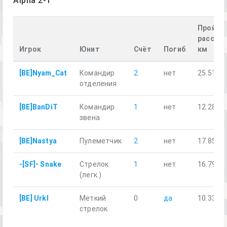
Alpha 2-1
Пройде
расстоя
Игрок
Юнит
Счёт
Погиб
км
[BE]Nyam_Cat
Командир
2
нет
25.51
отделения
[BE]BanDiT
Командир
1
нет
12.28
звена
[BE]Nastya
Пулеметчик
2
нет
17.85
-[SF]- Snake
Стрелок
1
нет
16.79
(легк.)
[BE] Urkl
Меткий
0
да
10.33
стрелок