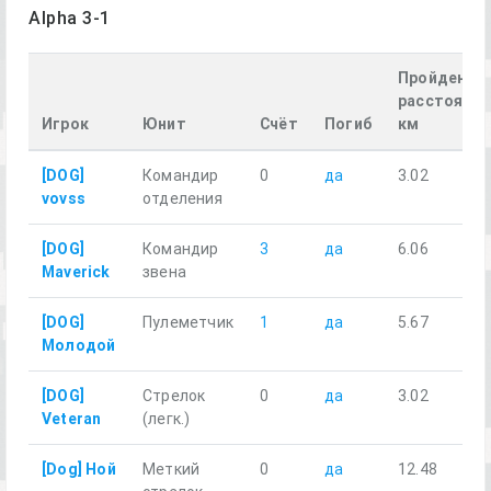
Alpha 3-1
Пройденно
расстояние
Игрок
Юнит
Счёт
Погиб
км
[DOG]
Командир
0
да
3.02
vovss
отделения
[DOG]
Командир
3
да
6.06
Maverick
звена
[DOG]
Пулеметчик
1
да
5.67
Молодой
[DOG]
Стрелок
0
да
3.02
Veteran
(легк.)
[Dog] Ной
Меткий
0
да
12.48