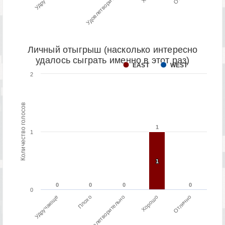
Удовлетворительно
Личный отыгрыш (насколько интересно
удалось сыграть именно в этот раз)
EAST
WEST
2
Количество голосов
1
1
1
1
1
0
0
0
0
0
0
0
0
0
Плохо
Удручающе
Отлично
Хорошо
Удовлетворительно