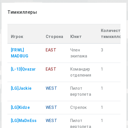
Тимкиллеры
Количество
Игрок
Сторона
Юнит
тимкиллов
[FRWL]
EAST
Член
3
MADBUG
экипажа
[L-13]Qvazar
EAST
Командир
1
отделения
[LG]Jackie
WEST
Пилот
1
вертолета
[LG]Kidze
WEST
Стрелок
1
[LG]MaDnEss
WEST
Пилот
1
вертолета