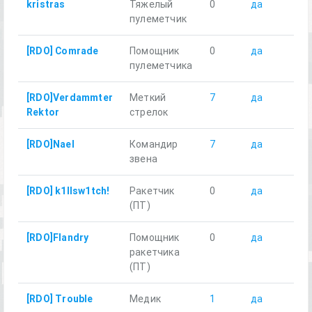
kristras
Тяжелый
0
да
12
пулеметчик
[RDO] Comrade
Помощник
0
да
9.1
пулеметчика
[RDO]Verdammter
Меткий
7
да
13
Rektor
стрелок
[RDO]Nael
Командир
7
да
15
звена
[RDO] k1llsw1tch!
Ракетчик
0
да
7.4
(ПТ)
[RDO]Flandry
Помощник
0
да
7.4
ракетчика
(ПТ)
[RDO] Trouble
Медик
1
да
12