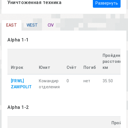
Уничтоженная техника
Развернуть
EAST
WEST
CIV
Alpha 1-1
Пройденное
расстояние,
Игрок
Юнит
Счёт
Погиб
км
[FRWL]
Командир
0
нет
35.50
ZAMPOLIT
отделения
Alpha 1-2
Пройде