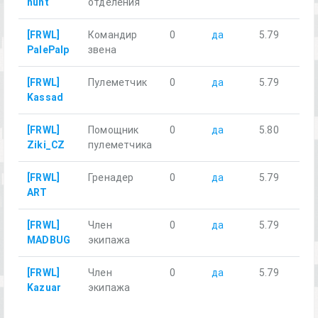
hunt
отделения
[FRWL]
Командир
0
да
5.79
PalePalp
звена
[FRWL]
Пулеметчик
0
да
5.79
Kassad
[FRWL]
Помощник
0
да
5.80
Ziki_CZ
пулеметчика
[FRWL]
Гренадер
0
да
5.79
ART
[FRWL]
Член
0
да
5.79
MADBUG
экипажа
[FRWL]
Член
0
да
5.79
Kazuar
экипажа