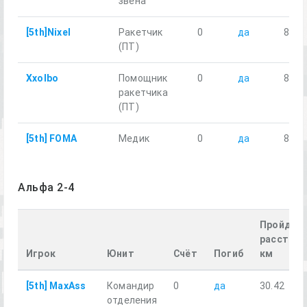
звена
[5th]Nixel
Ракетчик
0
да
8.10
(ПТ)
Xxolbo
Помощник
0
да
8.09
ракетчика
(ПТ)
[5th] FOMA
Медик
0
да
8.13
Альфа 2-4
Пройден
расстоян
Игрок
Юнит
Счёт
Погиб
км
[5th] MaxAss
Командир
0
да
30.42
отделения