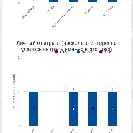
0
Плохо
Удручающе
Отлично
Хорошо
Удовлетворительно
Личный отыгрыш (насколько интересно
удалось сыграть именно в этот раз)
EAST
WEST
CIV
2
Количество голосов
1
1
1
1
1
1
1
1
1
1
1
1
1
1
1
1
1
0
0
0
Плохо