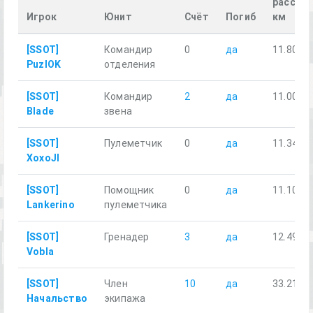
расстоя
Игрок
Юнит
Счёт
Погиб
км
[SSOT]
Командир
0
да
11.80
PuzlOK
отделения
[SSOT]
Командир
2
да
11.00
Blade
звена
[SSOT]
Пулеметчик
0
да
11.34
XoxoJI
[SSOT]
Помощник
0
да
11.10
Lankerino
пулеметчика
[SSOT]
Гренадер
3
да
12.49
Vobla
[SSOT]
Член
10
да
33.21
Начальство
экипажа