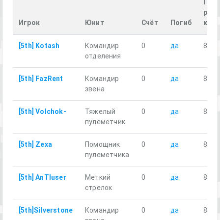
Про
расс
Игрок
Юнит
Счёт
Погиб
км
[5th] Kotash
Командир
0
да
8.05
отделения
[5th] FazRent
Командир
0
да
8.11
звена
[5th] Volchok-
Тяжелый
0
да
8.18
пулеметчик
[5th] Zexa
Помощник
0
да
8.03
пулеметчика
[5th] AnTIuser
Меткий
0
да
8.10
стрелок
[5th]Silverstone
Командир
0
да
8.03