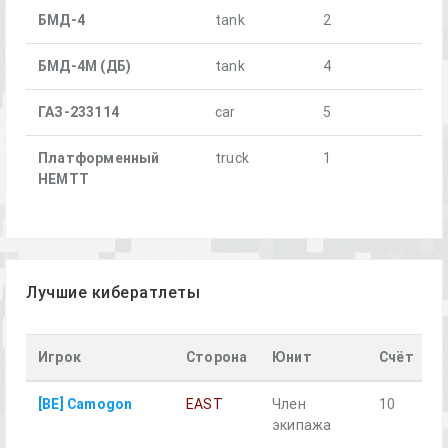
БМД-4
tank
2
БМД-4М (ДБ)
tank
4
ГАЗ-233114
car
5
Платформенный
truck
1
HEMTT
Лучшие кибератлеты
Игрок
Сторона
Юнит
Счёт
П
[BE] Camogon
EAST
Член
10
д
экипажа