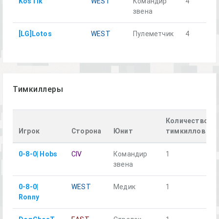
KosTik
WEST
Командир
4
н
звена
[LG]Lotos
WEST
Пулеметчик
4
д
Тимкиллеры
Количество
Игрок
Сторона
Юнит
тимкиллов
0-8-0| Hobs
CIV
Командир
1
звена
0-8-0|
WEST
Медик
1
Ronny