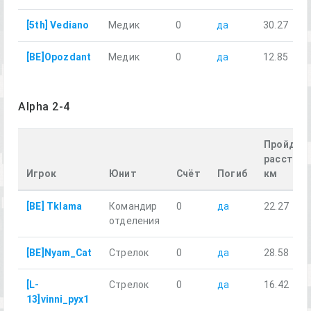
[5th] Vediano
Медик
0
да
30.27
[BE]Opozdant
Медик
0
да
12.85
Alpha 2-4
Пройден
расстоян
Игрок
Юнит
Счёт
Погиб
км
[BE] Tklama
Командир
0
да
22.27
отделения
[BE]Nyam_Cat
Стрелок
0
да
28.58
[L-
Стрелок
0
да
16.42
13]vinni_pyx1