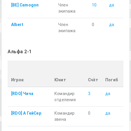
[BE] Camogon
Член
10
да
3
экипажа
Albert
Член
0
да
3
экипажа
Альфа 2-1
Пр
ра
Игрок
Юнит
Счёт
Погиб
км
[RDO] Чича
Командир
3
да
14
отделения
[RDO] А ГейСер
Командир
0
да
13
звена