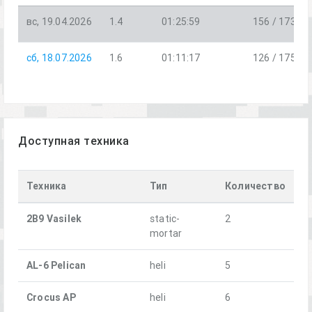
вс, 19.04.2026
1.4
01:25:59
156 / 173
сб, 18.07.2026
1.6
01:11:17
126 / 175
Доступная техника
Техника
Тип
Количество
2B9 Vasilek
static-
2
mortar
AL-6 Pelican
heli
5
Crocus AP
heli
6