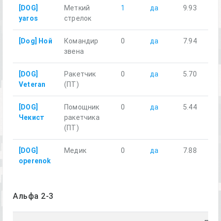
[DOG]
Меткий
1
да
9.93
yaros
стрелок
[Dog] Ной
Командир
0
да
7.94
звена
[DOG]
Ракетчик
0
да
5.70
Veteran
(ПТ)
[DOG]
Помощник
0
да
5.44
Чекист
ракетчика
(ПТ)
[DOG]
Медик
0
да
7.88
operenok
Альфа 2-3