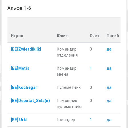
Альфа 1-6
Игрок
Юнит
Счёт
Погиб
[BE]Zwierdik [k]
Командир
0
да
2
отделения
[BE]Metis
Командир
1
да
2
звена
[BE]Kochegar
Пулеметчик
0
да
2
[BE]Deputat_Sela(к)
Помощник
0
да
2
пулеметчика
[BE] Urkl
Гренадер
1
да
2