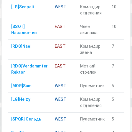
[LG]Senpaii
WEST
Командир
10
д
отделения
[SSOT]
EAST
Член
10
д
Начальство
экипажа
[RDO]Nael
EAST
Командир
7
д
звена
[RDO]Verdammter
EAST
Меткий
7
д
Rektor
стрелок
[MOR]Sam
WEST
Пулеметчик
5
н
[LG]Heizy
WEST
Командир
5
д
отделения
[SPQR] Сельдь
WEST
Пулеметчик
5
д