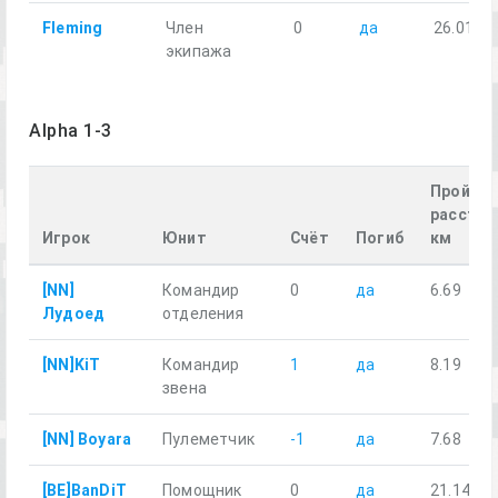
Fleming
Член
0
да
26.01
экипажа
Alpha 1-3
Пройде
расстоя
Игрок
Юнит
Счёт
Погиб
км
[NN]
Командир
0
да
6.69
Лудоед
отделения
[NN]KiT
Командир
1
да
8.19
звена
[NN] Boyara
Пулеметчик
-1
да
7.68
[BE]BanDiT
Помощник
0
да
21.14