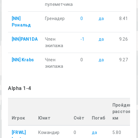
пулеметчика
[NN]
Гренадер
0
да
8.41
Рональд
[NN]PAN1DA
Член
-1
да
9.26
экипажа
[NN] Krabs
Член
0
да
9.27
экипажа
Alpha 1-4
Пройденно
расстояние
Игрок
Юнит
Счёт
Погиб
км
[FRWL]
Командир
0
да
5.80