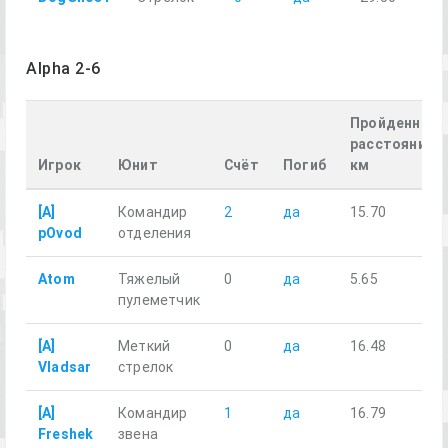
Alpha 2-6
Пройденное
расстояние,
Игрок
Юнит
Счёт
Погиб
км
[A]
Командир
2
да
15.70
pOvod
отделения
Atom
Тяжелый
0
да
5.65
пулеметчик
[A]
Меткий
0
да
16.48
Vladsar
стрелок
[A]
Командир
1
да
16.79
Freshek
звена