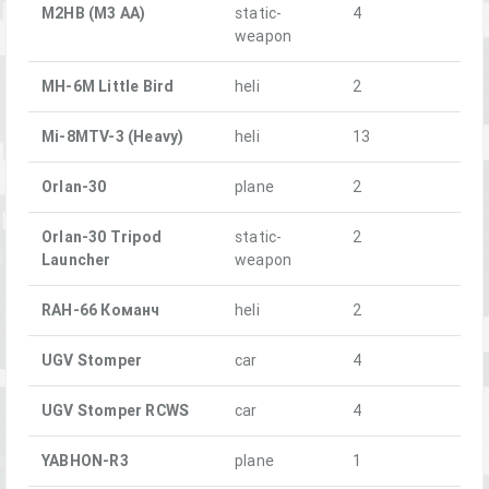
M2HB (M3 AA)
static-
4
weapon
MH-6M Little Bird
heli
2
Mi-8MTV-3 (Heavy)
heli
13
Orlan-30
plane
2
Orlan-30 Tripod
static-
2
Launcher
weapon
RAH-66 Команч
heli
2
UGV Stomper
car
4
UGV Stomper RCWS
car
4
YABHON-R3
plane
1