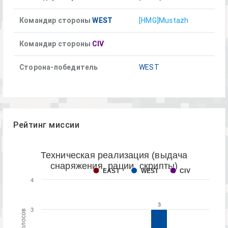
Командир стороны
WEST
[HMG]Mustazh
Командир стороны
CIV
Сторона-победитель
WEST
Рейтинг миссии
Техническая реализация (выдача
снаряжения, рации, скрипты)
EAST
WEST
CIV
4
3
3
3