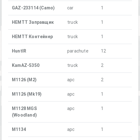
GAZ-233114 (Camo)
car
1
HEMTT Заправщик
truck
1
HEMTT Контейнер
truck
1
HuntIR
parachute
12
KamAZ-5350
truck
2
M1126 (M2)
apc
2
M1126 (Mk19)
apc
1
M1128 MGS
apc
1
(Woodland)
M1134
apc
1