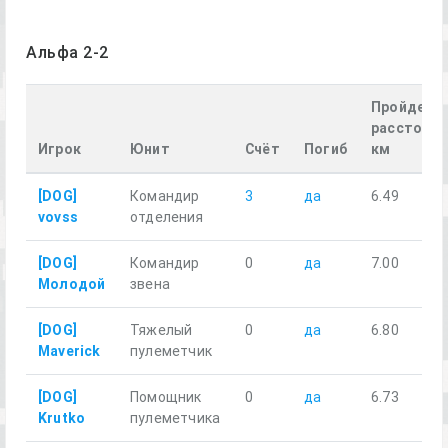
Альфа 2-2
Пройденн
расстояни
Игрок
Юнит
Счёт
Погиб
км
[DOG]
Командир
3
да
6.49
vovss
отделения
[DOG]
Командир
0
да
7.00
Молодой
звена
[DOG]
Тяжелый
0
да
6.80
Maverick
пулеметчик
[DOG]
Помощник
0
да
6.73
Krutko
пулеметчика