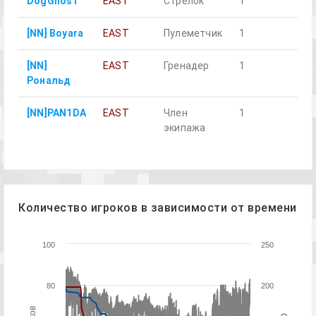
DogGhosT
EAST
Стрелок
1
[NN] Boyara
EAST
Пулеметчик
1
[NN]
EAST
Гренадер
1
Рональд
[NN]PAN1DA
EAST
Член
1
экипажа
Количество игроков в зависимости от времени
100
250
80
200