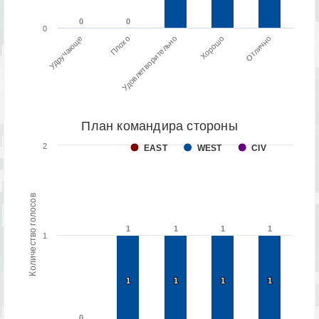
0
0
0
0
0
Плохо
Удручающе
Отлично
Хорошо
Удовлетворительно
План командира стороны
2
EAST
WEST
CIV
Количество голосов
1
1
1
1
1
1
1
1
1
1
1
1
1
1
1
1
1
0
0