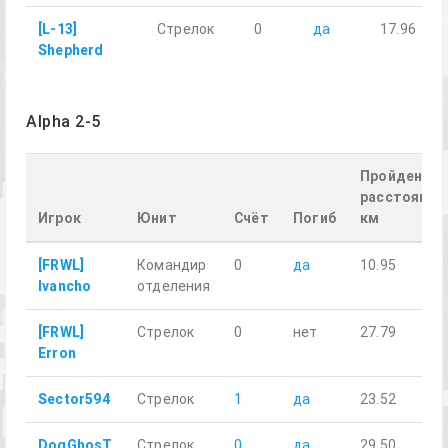
[L-13]
Стрелок
0
да
17.96
Shepherd
Alpha 2-5
Пройденное
расстояние
Игрок
Юнит
Счёт
Погиб
км
[FRWL]
Командир
0
да
10.95
Ivancho
отделения
[FRWL]
Стрелок
0
нет
27.79
Erron
Sector594
Стрелок
1
да
23.52
DogGhosT
Стрелок
0
да
29.50