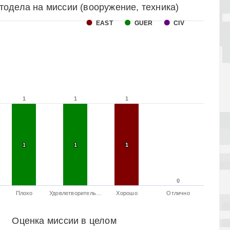
тодела на миссии (вооружение, техника)
EAST
GUER
CIV
1
1
1
1
1
1
1
1
1
1
1
1
0
0
Плохо
Удовлетворитель…
Хорошо
Отлично
Оценка миссии в целом