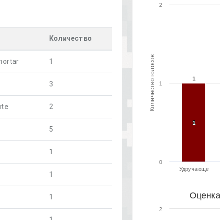
2
Количество
Количество голосов
mortar
1
1
1
3
1
ute
2
1
1
5
1
0
Удручающе
1
Оценка
1
2
1