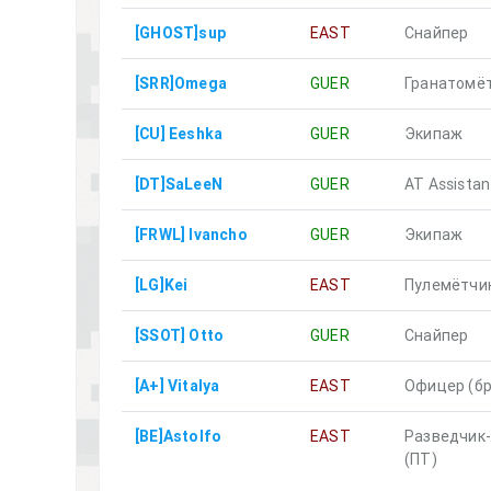
[GHOST]sup
EAST
Снайпер
[SRR]Omega
GUER
Гранатомёт
[CU] Eeshka
GUER
Экипаж
[DT]SaLeeN
GUER
AT Assistan
[FRWL] Ivancho
GUER
Экипаж
[LG]Kei
EAST
Пулемётчи
[SSOT] Otto
GUER
Снайпер
[A+] Vitalya
EAST
Офицер (бр
[BE]Astolfo
EAST
Разведчик
(ПТ)