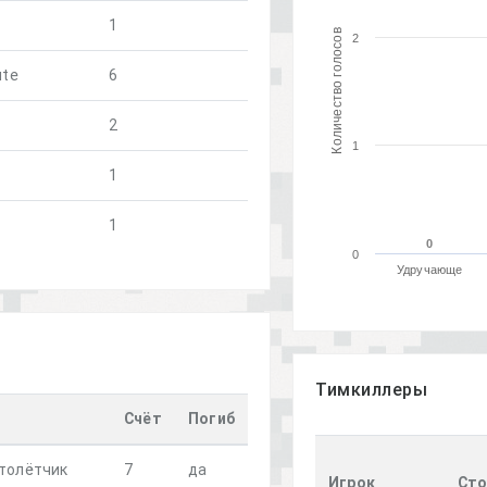
1
Количество голосов
2
ute
6
2
1
1
1
0
0
0
Удручающе
Тимкиллеры
Счёт
Погиб
толётчик
7
да
Игрок
Сто