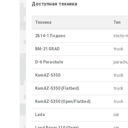
Доступная техника
Техника
Тип
2Б14-1 Поднос
static-
BM-21 GRAD
truck
D-6 Parachute
parach
KamAZ-5350
truck
KamAZ-5350 (Flatbed)
truck
KamAZ-5350 (Open/Flatbed)
truck
Lada
car
Land Rover 110 (Open)
car