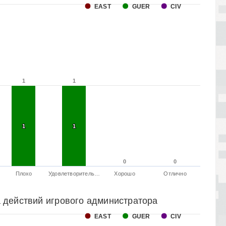
EAST
GUER
CIV
1
1
1
1
1
1
1
1
0
0
0
0
Плохо
Удовлетворитель…
Хорошо
Отлично
 действий игрового администратора
EAST
GUER
CIV