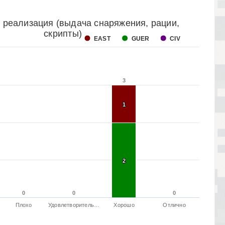
 реализация (выдача снаряжения, рации,
скрипты)
EAST
GUER
CIV
3
3
1
1
2
2
0
0
0
0
0
0
Плохо
Удовлетворитель…
Хорошо
Отлично