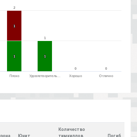
2
2
1
1
1
1
1
1
1
1
0
0
0
0
Плохо
Удовлетворитель…
Хорошо
Отлично
Количество
рона
Юнит
тимкиллов
Погиб