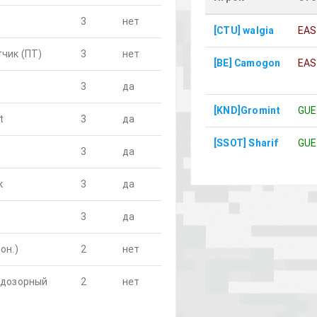
3
нет
[CTU] walgia
EA
чик (ПТ)
3
нет
[BE] Camogon
EA
3
да
[KND]Gromint
GUE
t
3
да
[SSOT] Sharif
GUE
3
да
к
3
да
3
да
он.)
2
нет
-дозорный
2
нет