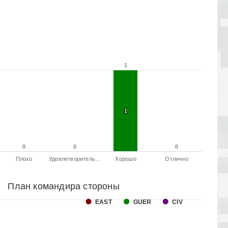
1
1
1
1
0
0
0
0
0
0
Плохо
Удовлетворитель…
Хорошо
Отлично
План командира стороны
EAST
GUER
CIV