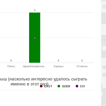
2
2
2
2
0
0
0
0
0
0
Плохо
Удовлетворитель…
Хорошо
Отлично
ыш (насколько интересно удалось сыграть
именно в этот раз)
EAST
GUER
CIV