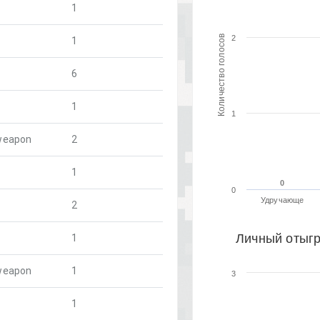
1
Количество голосов
2
1
6
1
1
-weapon
2
1
0
0
0
Удручающе
2
1
Личный отыгр
-weapon
1
3
1