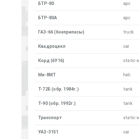
БТР-80
apc
БТР-80А
apc
ГАЗ-66 (боеприпасы)
truck
Квадроцикл
car
Корд (6У16)
static
Ми-8МТ
heli
Т-72Б (обр. 1984г.)
tank
Т-90 (обр. 1992г.)
tank
Транспорт
static
УАЗ-3151
car