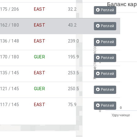
Баланс кар
175 / 206
EAST
32.2
Реплей
2
162 / 180
EAST
43.2
Реплей
136 / 148
EAST
239.0
Реплей
Количество голосов
170 / 180
GUER
195.9
Реплей
1
135 / 145
EAST
253.5
Реплей
121 / 145
GUER
250.5
Реплей
117 / 145
EAST
75.9
Реплей
0
0
0
Удручающе