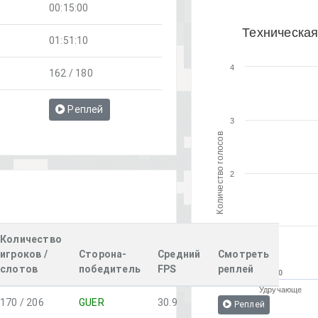
00:15:00
Техническая
01:51:10
4
162 / 180
Реплей
3
Количество голосов
2
1
Количество
игроков /
Сторона-
Средний
Смотреть
слотов
победитель
FPS
реплей
0
0
0
Удручающе
170 / 206
GUER
30.9
Реплей