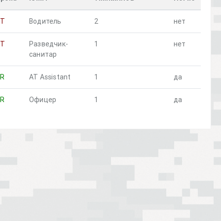
ST
Водитель
2
нет
ST
Разведчик-
1
нет
санитар
R
AT Assistant
1
да
R
Офицер
1
да