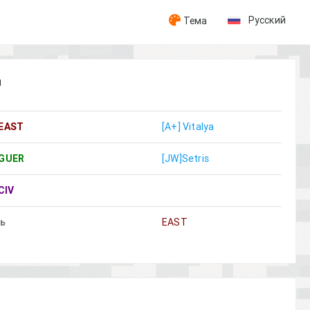
Русский
Тема
н
EAST
[A+] Vitalya
GUER
[JW]Setris
CIV
ль
EAST