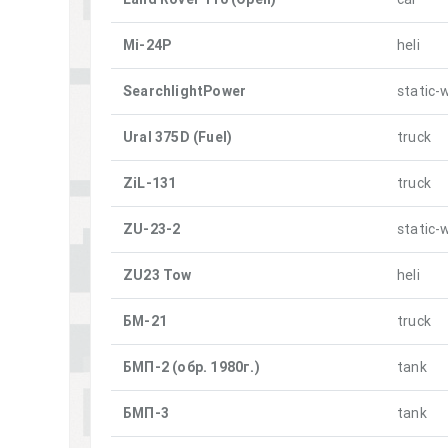
Mi-24P
heli
SearchlightPower
static
Ural 375D (Fuel)
truck
ZiL-131
truck
ZU-23-2
static
ZU23 Tow
heli
БМ-21
truck
БМП-2 (обр. 1980г.)
tank
БМП-3
tank