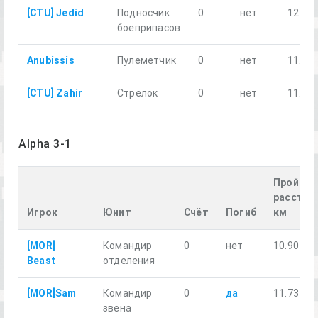
[CTU] Jedid
Подносчик
0
нет
12.28
боеприпасов
Anubissis
Пулеметчик
0
нет
11.26
[CTU] Zahir
Стрелок
0
нет
11.84
Alpha 3-1
Пройден
расстоя
Игрок
Юнит
Счёт
Погиб
км
[MOR]
Командир
0
нет
10.90
Beast
отделения
[MOR]Sam
Командир
0
да
11.73
звена