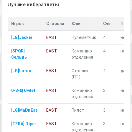
Лучшие кибератлеты
Игрок
Сторона
Юнит
Счёт
Поги
[LG]Jackie
EAST
Пулеметчик
4
нет
[SPQR]
EAST
Командир
4
нет
Сельдь
отделения
[LG]Lotos
EAST
Стрелок
4
да
(ПТ)
0-8-0| Owlet
EAST
Командир
3
нет
отделения
[LG]MaDnEss
EAST
Пилот
3
нет
[TERA] Diper
EAST
Командир
3
нет
отделения