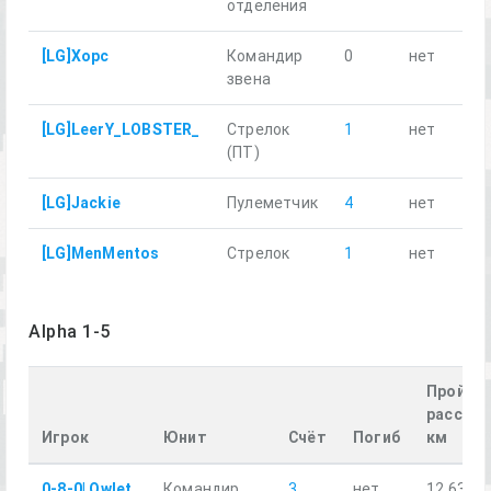
отделения
[LG]Xopc
Командир
0
нет
1
звена
[LG]LeerY_LOBSTER_
Стрелок
1
нет
1
(ПТ)
[LG]Jackie
Пулеметчик
4
нет
1
[LG]MenMentos
Стрелок
1
нет
1
Alpha 1-5
Пройде
расстоя
Игрок
Юнит
Счёт
Погиб
км
0-8-0| Owlet
Командир
3
нет
12.63