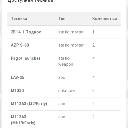
Доступная техника
Техника
Тип
Количество
2Б14-1 Поднос
static-mortar
1
AZP S-60
static-mortar
2
Fagot launcher
static-
4
weapon
LAV-25
apc
4
M1030
unknown
2
M113A3 (M2/Early)
apc
2
M113A3
apc
2
(Mk19/Early)