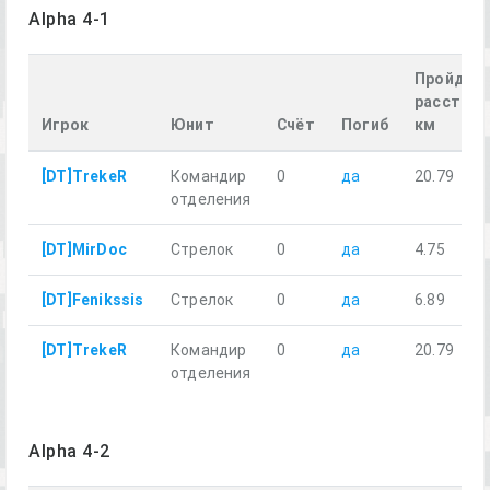
Alpha 4-1
Пройден
расстоян
Игрок
Юнит
Счёт
Погиб
км
[DT]TrekeR
Командир
0
да
20.79
отделения
[DT]MirDoc
Стрелок
0
да
4.75
[DT]Fenikssis
Стрелок
0
да
6.89
[DT]TrekeR
Командир
0
да
20.79
отделения
Alpha 4-2