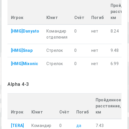
Пройден
расстоя
Игрок
Юнит
Счёт
Погиб
км
[HMG]Danyato
Командир
0
нет
8.24
отделения
[HMG]Snap
Стрелок
0
нет
9.48
[HMG]Mixonic
Стрелок
0
нет
6.99
Alpha 4-3
Пройденное
расстояние,
Игрок
Юнит
Счёт
Погиб
км
[TERA]
Командир
0
да
7.43