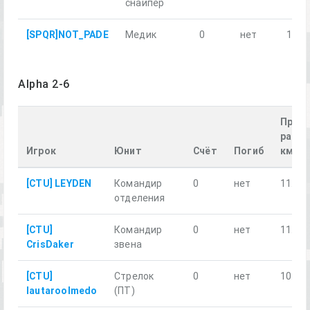
снайпер
[SPQR]NOT_PADE
Медик
0
нет
10.5
Alpha 2-6
Прой
расст
Игрок
Юнит
Счёт
Погиб
км
[CTU] LEYDEN
Командир
0
нет
11.84
отделения
[CTU]
Командир
0
нет
11.18
CrisDaker
звена
[CTU]
Стрелок
0
нет
10.85
lautaroolmedo
(ПТ)