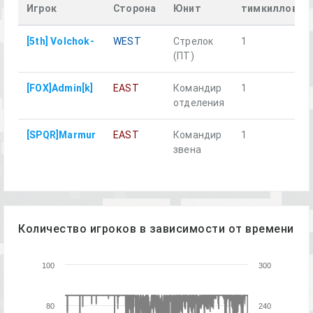
Игрок
Сторона
Юнит
тимкиллов
[5th] Volchok-
WEST
Стрелок
1
(ПТ)
[FOX]Admin[k]
EAST
Командир
1
отделения
[SPQR]Marmur
EAST
Командир
1
звена
Количество игроков в зависимости от времени
100
300
80
240