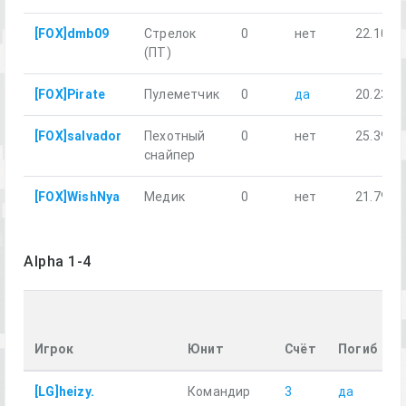
[FOX]dmb09
Стрелок
0
нет
22.10
(ПТ)
[FOX]Pirate
Пулеметчик
0
да
20.23
[FOX]salvador
Пехотный
0
нет
25.39
снайпер
[FOX]WishNya
Медик
0
нет
21.79
Alpha 1-4
Игрок
Юнит
Счёт
Погиб
[LG]heizy.
Командир
3
да
1