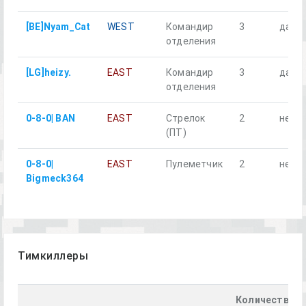
[BE]Nyam_Cat
WEST
Командир
3
да
отделения
[LG]heizy.
EAST
Командир
3
да
отделения
0-8-0| BAN
EAST
Стрелок
2
нет
(ПТ)
0-8-0|
EAST
Пулеметчик
2
нет
Bigmeck364
Тимкиллеры
Количество