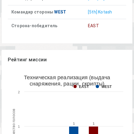
Командир стороны
WEST
[5th] Kotash
Сторона-победитель
EAST
Рейтинг миссии
Техническая реализация (выдача
снаряжения, рации, скрипты)
EAST
WEST
2
Количество голосов
1
1
1
1
1