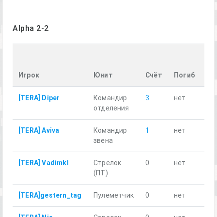
Alpha 2-2
Пр
ра
Игрок
Юнит
Счёт
Погиб
км
[TERA] Diper
Командир
3
нет
13.
отделения
[TERA] Aviva
Командир
1
нет
12.
звена
[TERA] Vadimkl
Стрелок
0
нет
13.
(ПТ)
[TERA]gestern_tag
Пулеметчик
0
нет
13.