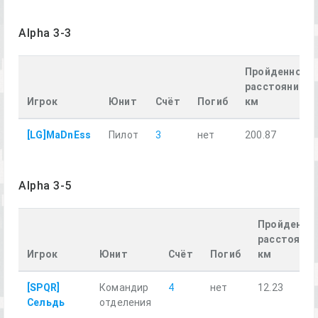
Alpha 3-3
Пройденное
расстояние,
Игрок
Юнит
Счёт
Погиб
км
[LG]MaDnEss
Пилот
3
нет
200.87
Alpha 3-5
Пройденно
расстояние
Игрок
Юнит
Счёт
Погиб
км
[SPQR]
Командир
4
нет
12.23
Сельдь
отделения