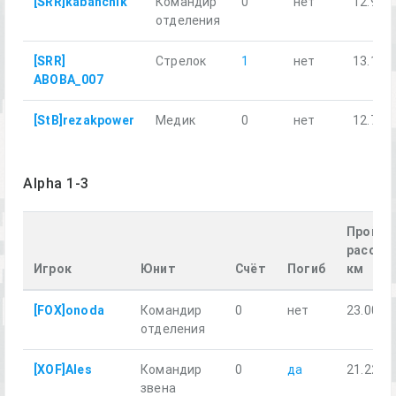
[SRR]kabanchik
Командир
0
нет
12.95
отделения
[SRR]
Стрелок
1
нет
13.14
ABOBA_007
[StB]rezakpower
Медик
0
нет
12.71
Alpha 1-3
Пройде
рассто
Игрок
Юнит
Счёт
Погиб
км
[FOX]onoda
Командир
0
нет
23.00
отделения
[XOF]Ales
Командир
0
да
21.22
звена