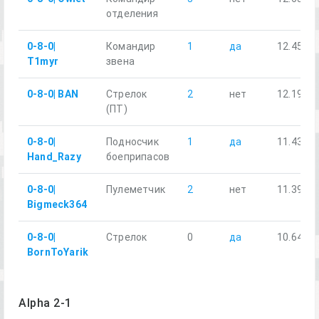
отделения
0-8-0|
Командир
1
да
12.45
T1myr
звена
0-8-0| BAN
Стрелок
2
нет
12.19
(ПТ)
0-8-0|
Подносчик
1
да
11.43
Hand_Razy
боеприпасов
0-8-0|
Пулеметчик
2
нет
11.39
Bigmeck364
0-8-0|
Стрелок
0
да
10.64
BornToYarik
Alpha 2-1