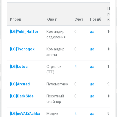
Прой
расс
Игрок
Юнит
Счёт
Погиб
км
[LG]Yuki_Hattori
Командир
0
да
10.01
отделения
[LG]Tvorogok
Командир
0
да
10.09
звена
[LG]Lotos
Стрелок
4
да
11.40
(ПТ)
[LG]Arcued
Пулеметчик
0
да
9.60
[LG]DarkSide
Пехотный
0
да
10.01
снайпер
[LG]neVALYAshka
Медик
2
да
9.72