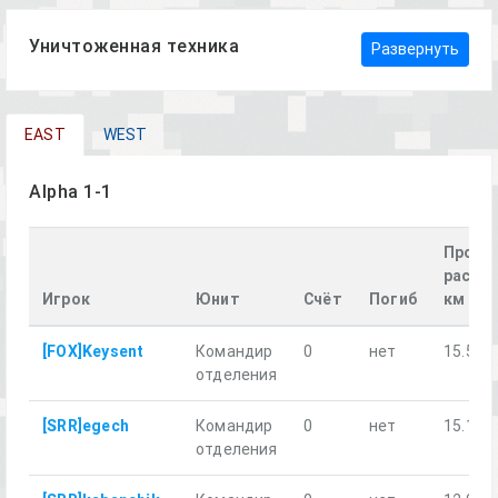
Уничтоженная техника
Развернуть
EAST
WEST
Alpha 1-1
Пройд
рассто
Игрок
Юнит
Счёт
Погиб
км
[FOX]Keysent
Командир
0
нет
15.57
отделения
[SRR]egech
Командир
0
нет
15.19
отделения