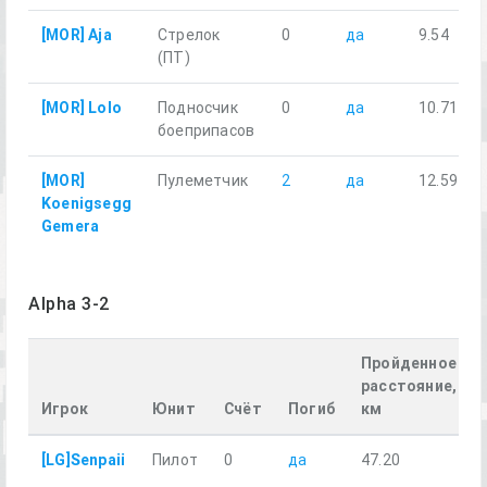
[MOR] Aja
Стрелок
0
да
9.54
(ПТ)
[MOR] Lolo
Подносчик
0
да
10.71
боеприпасов
[MOR]
Пулеметчик
2
да
12.59
Koenigsegg
Gemera
Alpha 3-2
Пройденное
расстояние,
Игрок
Юнит
Счёт
Погиб
км
[LG]Senpaii
Пилот
0
да
47.20