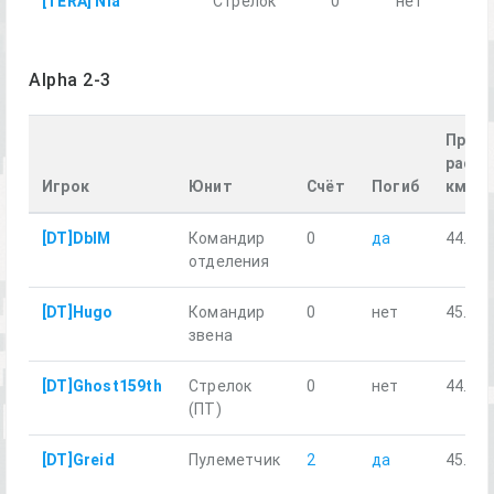
[TERA] Nia
Стрелок
0
нет
13.
Alpha 2-3
Пройд
расст
Игрок
Юнит
Счёт
Погиб
км
[DT]DblM
Командир
0
да
44.80
отделения
[DT]Hugo
Командир
0
нет
45.09
звена
[DT]Ghost159th
Стрелок
0
нет
44.40
(ПТ)
[DT]Greid
Пулеметчик
2
да
45.20