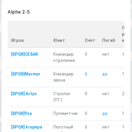
Alpha 2-5
Про
расс
Игрок
Юнит
Счёт
Погиб
км
[SPQR]CESAR
Командир
0
нет
14.6
отделения
[SPQR]Marmur
Командир
0
да
12.4
звена
[SPQR] Artyo
Стрелок
0
нет
24.6
(ПТ)
[SPQR]Yva
Пулеметчик
0
да
10.9
[SPQR] krupnpa
Пехотный
0
нет
13.8