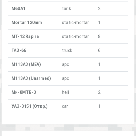
M60A1
tank
2
Mortar 120mm
static-mortar
1
MT-12 Rapira
static-mortar
8
ГАЗ-66
truck
6
М113А3 (MEV)
apc
1
М113А3 (Unarmed)
apc
1
Ми-8МТВ-3
heli
2
УАЗ-3151 (Откр.)
car
1