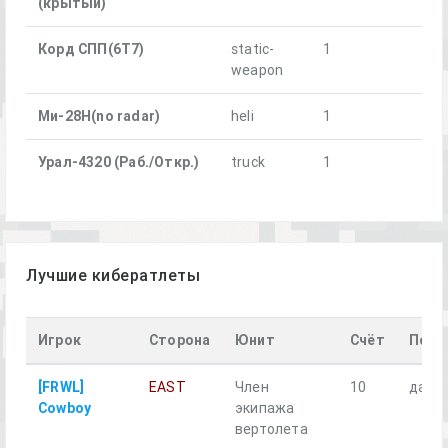
(крытый)
Корд СПП(6Т7)
static-
1
weapon
Ми-28Н(no radar)
heli
1
Урал-4320 (Раб./Откр.)
truck
1
Лучшие кибератлеты
Игрок
Сторона
Юнит
Счёт
Поги
[FRWL]
EAST
Член
10
да
Cowboy
экипажа
вертолета