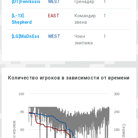
[DT]Fenikssis
WEST
Гренадер
1
[L-13]
EAST
Командир
1
Shepherd
звена
[LG]MaDnEss
WEST
Член
1
экипажа
Количество игроков в зависимости от времени
100
300
80
240
60
180