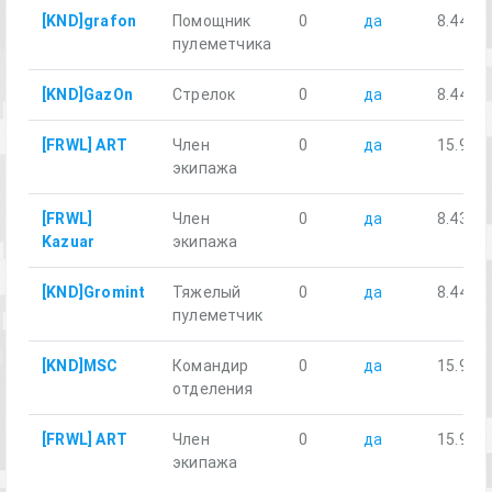
[KND]grafon
Помощник
0
да
8.44
пулеметчика
[KND]GazOn
Стрелок
0
да
8.44
[FRWL] ART
Член
0
да
15.97
экипажа
[FRWL]
Член
0
да
8.43
Kazuar
экипажа
[KND]Gromint
Тяжелый
0
да
8.44
пулеметчик
[KND]MSC
Командир
0
да
15.98
отделения
[FRWL] ART
Член
0
да
15.97
экипажа