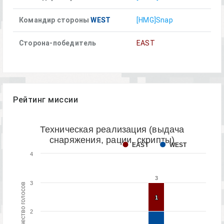
Командир стороны
WEST
[HMG]Snap
Сторона-победитель
EAST
Рейтинг миссии
Техническая реализация (выдача
снаряжения, рации, скрипты)
EAST
WEST
4
3
3
3
Количество голосов
1
1
2