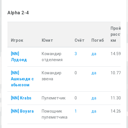
Alpha 2-4
Пройде
расстоя
Игрок
Юнит
Счёт
Погиб
км
[NN]
Командир
3
да
14.59
Лудоед
отделения
[NN]
Командир
0
да
10.77
Ашкьюди с
звена
абьюзом
[NN] Krabs
Пулеметчик
0
да
11.30
[NN] Boyara
Помощник
1
да
14.26
пулеметчика