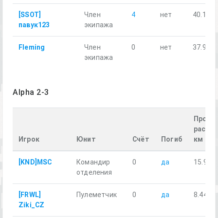
[SSOT]
Член
4
нет
40.15
павук123
экипажа
Fleming
Член
0
нет
37.91
экипажа
Alpha 2-3
Пройд
рассто
Игрок
Юнит
Счёт
Погиб
км
[KND]MSC
Командир
0
да
15.98
отделения
[FRWL]
Пулеметчик
0
да
8.44
Ziki_CZ