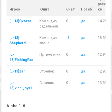
расстоя
Игрок
Юнит
Счёт
Погиб
км
[L-13]Qvazar
Командир
0
да
14.25
отделения
[L-13]
Командир
-1
да
18.39
Shepherd
звена
[L-
Пулеметчик
0
да
12.91
13]FishingFan
[L-13]zan
Стрелок
0
да
12.92
[L-
Стрелок
0
да
13.39
13]vinni_pyx1
Alpha 1-6