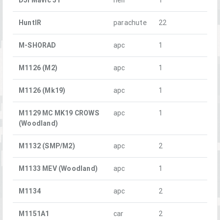
DJI Mavic 3T
heli
1
HuntIR
parachute
22
M-SHORAD
apc
1
M1126 (M2)
apc
1
M1126 (Mk19)
apc
1
M1129 MC MK19 CROWS
apc
1
(Woodland)
M1132 (SMP/M2)
apc
2
M1133 MEV (Woodland)
apc
1
M1134
apc
2
M1151A1
car
2