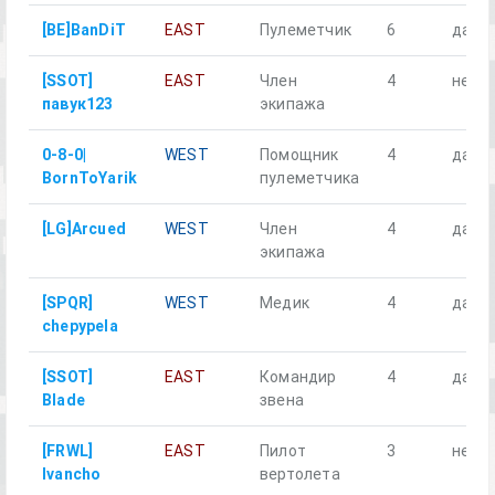
[BE]BanDiT
EAST
Пулеметчик
6
да
[SSOT]
EAST
Член
4
нет
павук123
экипажа
0-8-0|
WEST
Помощник
4
да
BornToYarik
пулеметчика
[LG]Arcued
WEST
Член
4
да
экипажа
[SPQR]
WEST
Медик
4
да
chepypela
[SSOT]
EAST
Командир
4
да
Blade
звена
[FRWL]
EAST
Пилот
3
нет
Ivancho
вертолета