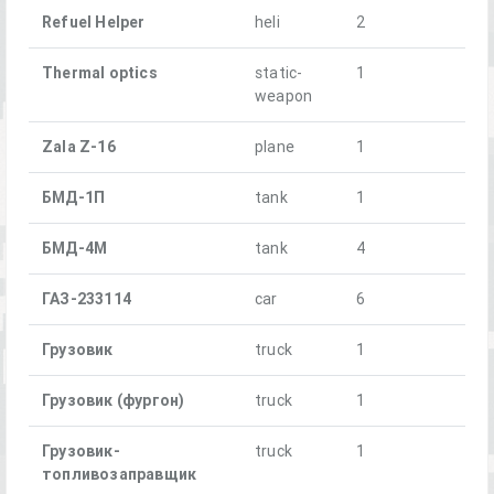
Refuel Helper
heli
2
Thermal optics
static-
1
weapon
Zala Z-16
plane
1
БМД-1П
tank
1
БМД-4М
tank
4
ГАЗ-233114
car
6
Грузовик
truck
1
Грузовик (фургон)
truck
1
Грузовик-
truck
1
топливозаправщик