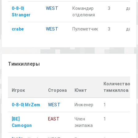
0-8-0|
WEST
Командир
3
да
Stranger
отделения
crabe
WEST
Пулеметчик
3
да
Тимкиллеры
Количество
Игрок
Сторона
Юнит
тимкиллов
0-8-0| MrZem
WEST
Инженер
1
[BE]
EAST
Член
1
Camogon
экипажа