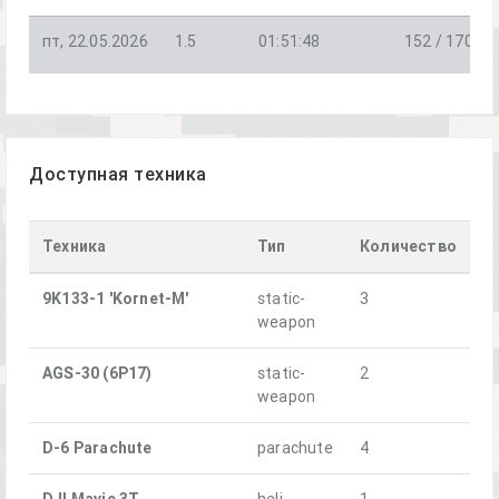
пт, 22.05.2026
1.5
01:51:48
152 / 170
Доступная техника
Техника
Тип
Количество
9K133-1 'Kornet-M'
static-
3
weapon
AGS-30 (6P17)
static-
2
weapon
D-6 Parachute
parachute
4