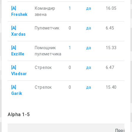
[A]
Командир
1
да
16.05
Freshek
звена
[A]
Пулеметчик
0
да
6.45
Xardas
[A]
Помощник
1
да
15.33
Exzille
пулеметчика
[A]
Стрелок
0
да
6.47
Vladsar
[A]
Стрелок
0
да
15.40
Garik
Alpha 1-5
Пройде