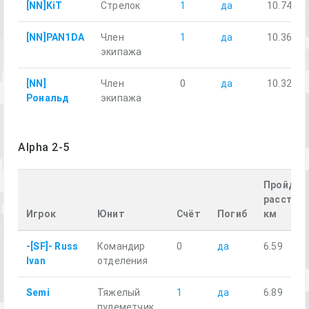
[NN]KiT
Стрелок
1
да
10.74
[NN]PAN1DA
Член
1
да
10.36
экипажа
[NN]
Член
0
да
10.32
Рональд
экипажа
Alpha 2-5
Пройден
расстоян
Игрок
Юнит
Счёт
Погиб
км
-[SF]- Russ
Командир
0
да
6.59
Ivan
отделения
Semi
Тяжелый
1
да
6.89
пулеметчик