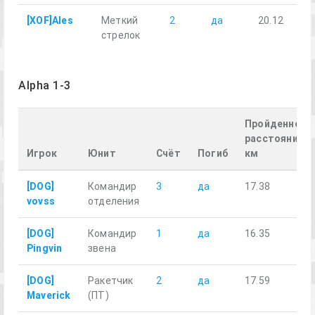
[XOF]Ales
Меткий
2
да
20.12
стрелок
Alpha 1-3
Пройденное
расстояние,
Игрок
Юнит
Счёт
Погиб
км
[DOG]
Командир
3
да
17.38
vovss
отделения
[DOG]
Командир
1
да
16.35
Pingvin
звена
[DOG]
Ракетчик
2
да
17.59
Maverick
(ПТ)