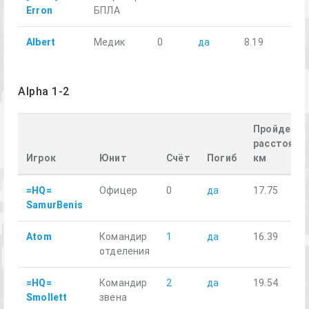
Erron
БПЛА
Albert
Медик
0
да
8.19
Alpha 1-2
Пройденно
расстояние
Игрок
Юнит
Счёт
Погиб
км
=HQ=
Офицер
0
да
17.75
SamurBenis
Atom
Командир
1
да
16.39
отделения
=HQ=
Командир
2
да
19.54
Smollett
звена