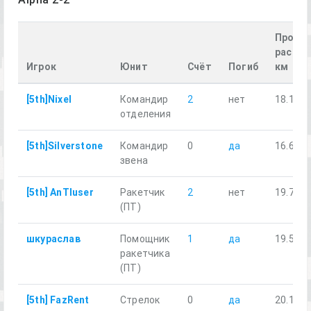
Пройд
рассто
Игрок
Юнит
Счёт
Погиб
км
[5th]Nixel
Командир
2
нет
18.12
отделения
[5th]Silverstone
Командир
0
да
16.63
звена
[5th] AnTIuser
Ракетчик
2
нет
19.72
(ПТ)
шкураслав
Помощник
1
да
19.58
ракетчика
(ПТ)
[5th] FazRent
Стрелок
0
да
20.12