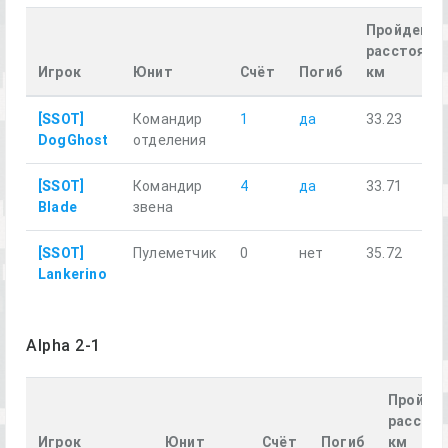
Пройденно
расстояние
Игрок
Юнит
Счёт
Погиб
км
[SSOT]
Командир
1
да
33.23
DogGhost
отделения
[SSOT]
Командир
4
да
33.71
Blade
звена
[SSOT]
Пулеметчик
0
нет
35.72
Lankerino
Alpha 2-1
Пройде
расстоя
Игрок
Юнит
Счёт
Погиб
км