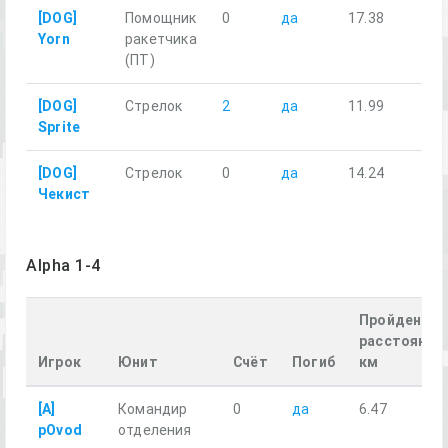
[DOG]
Помощник
0
да
17.38
Yorn
ракетчика
(ПТ)
[DOG]
Стрелок
2
да
11.99
Sprite
[DOG]
Стрелок
0
да
14.24
Чекист
Alpha 1-4
Пройденное
расстояние,
Игрок
Юнит
Счёт
Погиб
км
[A]
Командир
0
да
6.47
pOvod
отделения