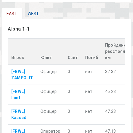
EAST
WEST
Alpha 1-1
Пройденное
расстояние,
Игрок
Юнит
Счёт
Погиб
км
[FRWL]
Офицер
0
нет
32.32
ZAMPOLIT
[FRWL]
Офицер
0
нет
46.28
hunt
[FRWL]
Офицер
0
нет
47.28
Kassad
[FRWL]
Оператор
0
нет
47.18