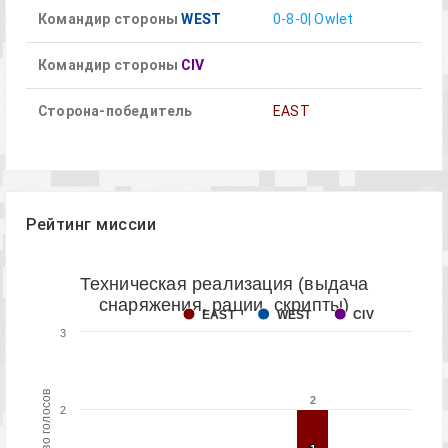
Командир стороны
WEST
0-8-0| Owlet
Командир стороны
CIV
Сторона-победитель
EAST
Рейтинг миссии
Техническая реализация (выдача
снаряжения, рации, скрипты)
EAST
WEST
CIV
3
Количество голосов
2
2
2