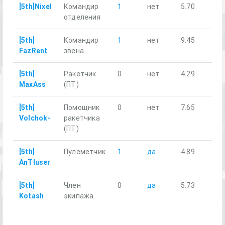
[5th]Nixel
Командир
1
нет
5.70
отделения
[5th]
Командир
1
нет
9.45
FazRent
звена
[5th]
Ракетчик
0
нет
4.29
MaxAss
(ПТ)
[5th]
Помощник
0
нет
7.65
Volchok-
ракетчика
(ПТ)
[5th]
Пулеметчик
1
да
4.89
AnTIuser
[5th]
Член
0
да
5.73
Kotash
экипажа