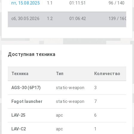
пт, 15.08.2025
1.1
01:11:51
96 / 140
сб, 30.05.2026
1.2
01:06:42
139 / 160
Доступная техника
Техника
Тип
Количество
AGS-30 (6P17)
static-weapon
3
Fagot launcher
static-weapon
7
LAV-25
apc
6
LAV-C2
apc
1