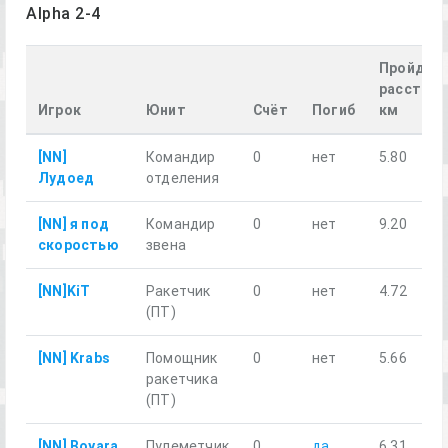
Alpha 2-4
Пройден
расстоян
Игрок
Юнит
Счёт
Погиб
км
[NN]
Командир
0
нет
5.80
Лудоед
отделения
[NN] я под
Командир
0
нет
9.20
скоростью
звена
[NN]KiT
Ракетчик
0
нет
4.72
(ПТ)
[NN] Krabs
Помощник
0
нет
5.66
ракетчика
(ПТ)
[NN] Boyara
Пулеметчик
0
да
6.31