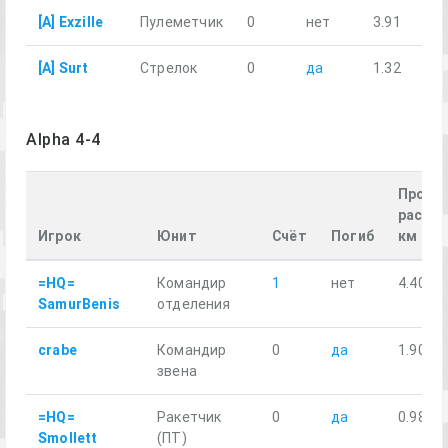
[A] Exzille
Пулеметчик
0
нет
3.91
[A] Surt
Стрелок
0
да
1.32
Alpha 4-4
Пройд
рассто
Игрок
Юнит
Счёт
Погиб
км
=HQ=
Командир
1
нет
4.40
SamurBenis
отделения
crabe
Командир
0
да
1.90
звена
=HQ=
Ракетчик
0
да
0.98
Smollett
(ПТ)