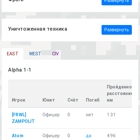
Развернуть
Уничтоженная техника
Развернуть
EAST
WEST
CIV
Alpha 1-1
Пройденное
расстояние,
Игрок
Юнит
Счёт
Погиб
км
[FRWL]
Офицер
0
нет
1.31
ZAMPOLIT
Atom
Офицер
0
да
4.96