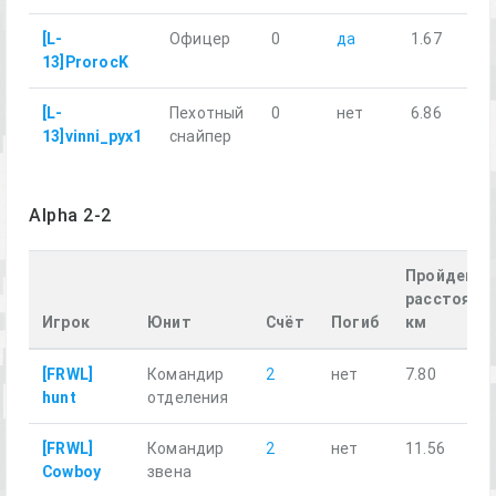
[L-
Офицер
0
да
1.67
13]ProrocK
[L-
Пехотный
0
нет
6.86
13]vinni_pyx1
снайпер
Alpha 2-2
Пройденно
расстояние
Игрок
Юнит
Счёт
Погиб
км
[FRWL]
Командир
2
нет
7.80
hunt
отделения
[FRWL]
Командир
2
нет
11.56
Cowboy
звена