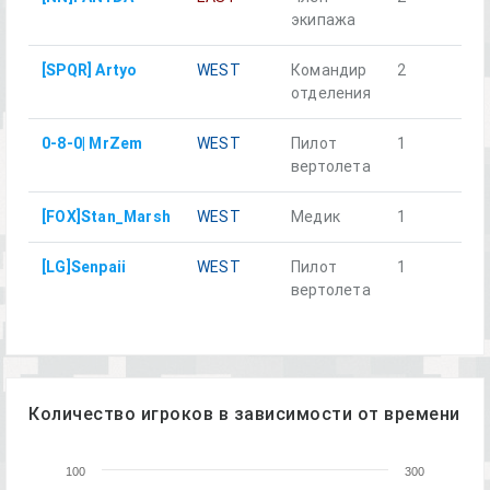
экипажа
[SPQR] Artyo
WEST
Командир
2
отделения
0-8-0| MrZem
WEST
Пилот
1
вертолета
[FOX]Stan_Marsh
WEST
Медик
1
[LG]Senpaii
WEST
Пилот
1
вертолета
Количество игроков в зависимости от времени
100
300