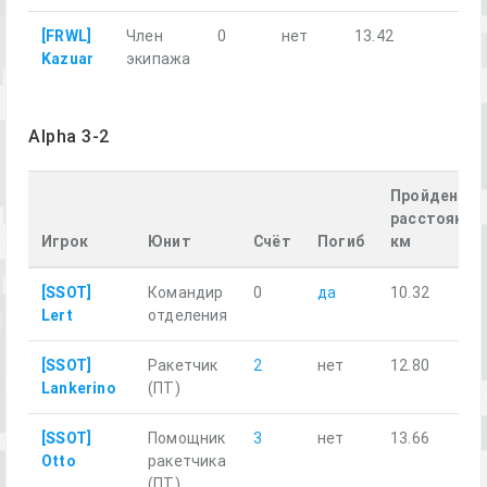
[FRWL]
Член
0
нет
13.42
Kazuar
экипажа
Alpha 3-2
Пройденное
расстояние,
Игрок
Юнит
Счёт
Погиб
км
[SSOT]
Командир
0
да
10.32
Lert
отделения
[SSOT]
Ракетчик
2
нет
12.80
Lankerino
(ПТ)
[SSOT]
Помощник
3
нет
13.66
Otto
ракетчика
(ПТ)