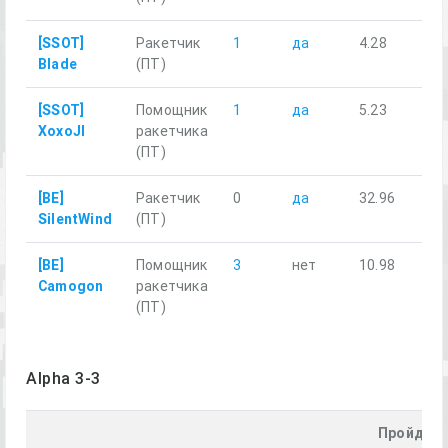
[SSOT]
Ракетчик
1
да
4.28
Blade
(ПТ)
[SSOT]
Помощник
1
да
5.23
XoxoJI
ракетчика
(ПТ)
[BE]
Ракетчик
0
да
32.96
SilentWind
(ПТ)
[BE]
Помощник
3
нет
10.98
Camogon
ракетчика
(ПТ)
Alpha 3-3
Пройден