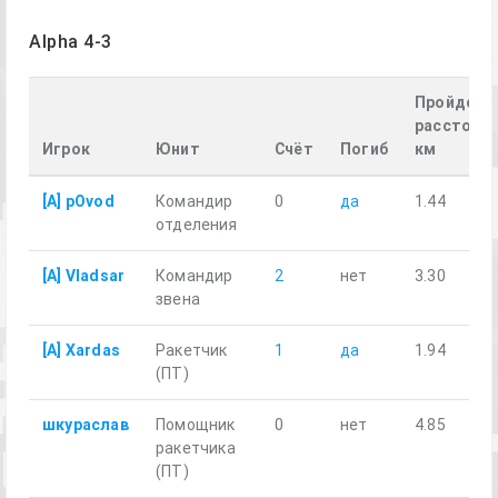
Alpha 4-3
Пройденн
расстояни
Игрок
Юнит
Счёт
Погиб
км
[A] pOvod
Командир
0
да
1.44
отделения
[A] Vladsar
Командир
2
нет
3.30
звена
[A] Xardas
Ракетчик
1
да
1.94
(ПТ)
шкураслав
Помощник
0
нет
4.85
ракетчика
(ПТ)