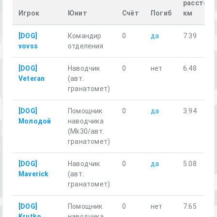
расстоян
Игрок
Юнит
Счёт
Погиб
км
[DOG]
Командир
0
да
7.39
vovss
отделения
[DOG]
Наводчик
0
нет
6.48
Veteran
(авт.
гранатомет)
[DOG]
Помощник
0
да
3.94
Молодой
наводчика
(Mk30/авт.
гранатомет)
[DOG]
Наводчик
0
да
5.08
Maverick
(авт.
гранатомет)
[DOG]
Помощник
0
нет
7.65
Krutko
наводчика