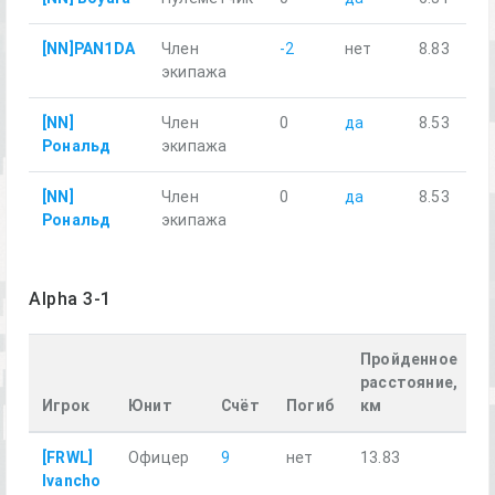
[NN]PAN1DA
Член
-2
нет
8.83
экипажа
[NN]
Член
0
да
8.53
Рональд
экипажа
[NN]
Член
0
да
8.53
Рональд
экипажа
Alpha 3-1
Пройденное
расстояние,
Игрок
Юнит
Счёт
Погиб
км
[FRWL]
Офицер
9
нет
13.83
Ivancho