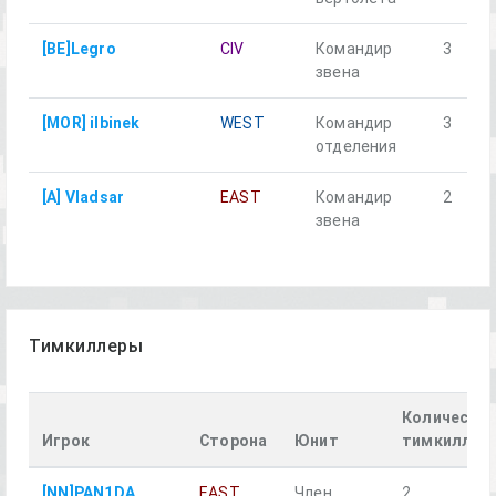
[BE]Legro
CIV
Командир
3
звена
[MOR] ilbinek
WEST
Командир
3
отделения
[A] Vladsar
EAST
Командир
2
звена
Тимкиллеры
Количеств
Игрок
Сторона
Юнит
тимкиллов
[NN]PAN1DA
EAST
Член
2