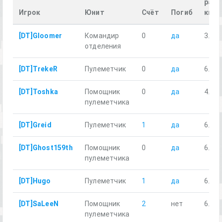
расс
Игрок
Юнит
Счёт
Погиб
км
[DT]Gloomer
Командир
0
да
3.31
отделения
[DT]TrekeR
Пулеметчик
0
да
6.40
[DT]Toshka
Помощник
0
да
4.79
пулеметчика
[DT]Greid
Пулеметчик
1
да
6.54
[DT]Ghost159th
Помощник
0
да
6.45
пулеметчика
[DT]Hugo
Пулеметчик
1
да
6.49
[DT]SaLeeN
Помощник
2
нет
6.48
пулеметчика