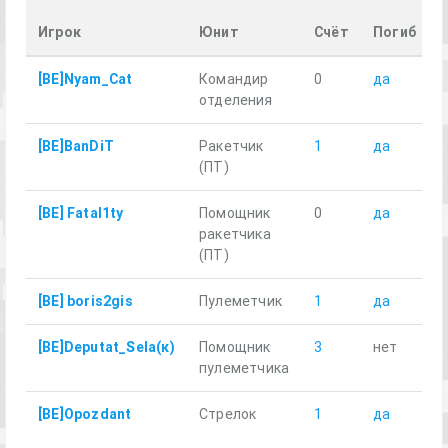
Игрок
Юнит
Счёт
Погиб
[BE]Nyam_Cat
Командир
0
да
2
отделения
[BE]BanDiT
Ракетчик
1
да
2
(ПТ)
[BE] Fatal1ty
Помощник
0
да
3
ракетчика
(ПТ)
[BE] boris2gis
Пулеметчик
1
да
2
[BE]Deputat_Sela(к)
Помощник
3
нет
5
пулеметчика
[BE]Opozdant
Стрелок
1
да
2