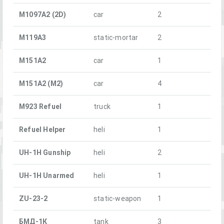
M1097A2 (2D)
car
2
M119A3
static-mortar
2
M151A2
car
1
M151A2 (M2)
car
4
M923 Refuel
truck
1
Refuel Helper
heli
1
UH-1H Gunship
heli
2
UH-1H Unarmed
heli
1
ZU-23-2
static-weapon
1
БМД-1К
tank
3