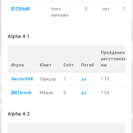
[DT]DblM
Член
0
нет
7.99
экипажа
Alpha 4-1
Пройденное
расстояние,
Игрок
Юнит
Счёт
Погиб
км
Sector594
Офицер
1
да
1.70
[BE] krech
Медик
0
да
1.50
Alpha 4-2