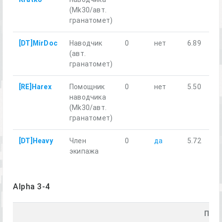
(Mk30/авт.
гранатомет)
[DT]MirDoc
Наводчик
0
нет
6.89
(авт.
гранатомет)
[RE]Harex
Помощник
0
нет
5.50
наводчика
(Mk30/авт.
гранатомет)
[DT]Heavy
Член
0
да
5.72
экипажа
Alpha 3-4
Прой