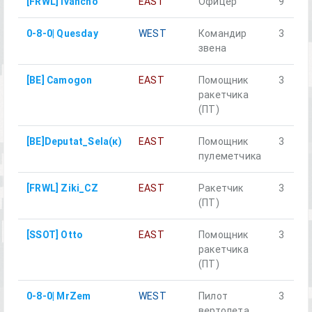
[FRWL] Ivancho
EAST
Офицер
9
0-8-0| Quesday
WEST
Командир
3
звена
[BE] Camogon
EAST
Помощник
3
ракетчика
(ПТ)
[BE]Deputat_Sela(к)
EAST
Помощник
3
пулеметчика
[FRWL] Ziki_CZ
EAST
Ракетчик
3
(ПТ)
[SSOT] Otto
EAST
Помощник
3
ракетчика
(ПТ)
0-8-0| MrZem
WEST
Пилот
3
вертолета