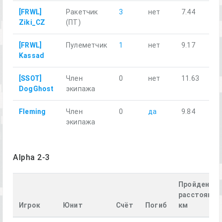
[FRWL]
Ракетчик
3
нет
7.44
Ziki_CZ
(ПТ)
[FRWL]
Пулеметчик
1
нет
9.17
Kassad
[SSOT]
Член
0
нет
11.63
DogGhost
экипажа
Fleming
Член
0
да
9.84
экипажа
Alpha 2-3
Пройденное
расстояние
Игрок
Юнит
Счёт
Погиб
км