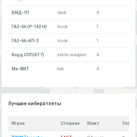
БМД-1П
tank
4
ГАЗ-66 (Р-142 Н)
truck
1
ГАЗ-66-АП-2
truck
1
Корд СПП(6Т7)
static-weapon
4
Ми-8МТ
heli
4
Лучшие кибератлеты
Игрок
Сторона
Юнит
Счёт