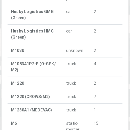
Husky Logistics GMG
car
2
(Green)
Husky Logistics HMG
car
2
(Green)
M1030
unknown
2
M1083A1P2-B (O-GPK/
truck
4
М2)
M1220
truck
2
M1220 (CROWS/M2)
truck
7
M1230A1 (MEDEVAC)
truck
1
M6
static-
15
mortar