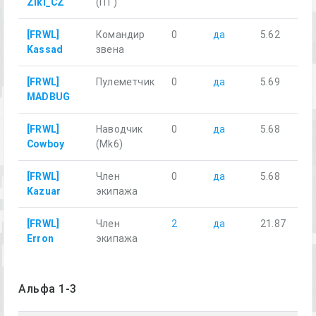
Ziki_CZ
(ПТ)
[FRWL]
Командир
0
да
5.62
Kassad
звена
[FRWL]
Пулеметчик
0
да
5.69
MADBUG
[FRWL]
Наводчик
0
да
5.68
Cowboy
(Mk6)
[FRWL]
Член
0
да
5.68
Kazuar
экипажа
[FRWL]
Член
2
да
21.87
Erron
экипажа
Альфа 1-3