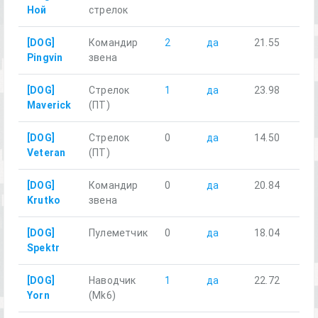
Ной
стрелок
[DOG]
Командир
2
да
21.55
Pingvin
звена
[DOG]
Стрелок
1
да
23.98
Maverick
(ПТ)
[DOG]
Стрелок
0
да
14.50
Veteran
(ПТ)
[DOG]
Командир
0
да
20.84
Krutko
звена
[DOG]
Пулеметчик
0
да
18.04
Spektr
[DOG]
Наводчик
1
да
22.72
Yorn
(Mk6)