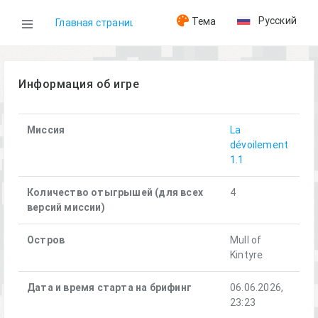
Русский
Тема
Главная страница
WOG
Информация об игре
Игры
Миссия
La
dévoilement
1.1
La dévoilement (06.06.2026)
Количество отыгрышей (для всех
4
версий миссии)
Остров
Mull of
Kintyre
Дата и время старта на брифинг
06.06.2026,
23:23