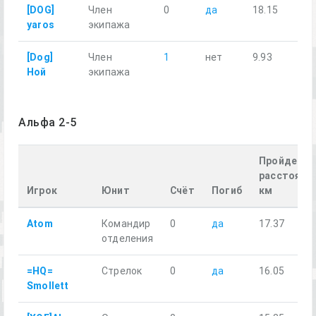
[DOG]
Член
0
да
18.15
yaros
экипажа
[Dog]
Член
1
нет
9.93
Ной
экипажа
Альфа 2-5
Пройденно
расстояние
Игрок
Юнит
Счёт
Погиб
км
Atom
Командир
0
да
17.37
отделения
=HQ=
Стрелок
0
да
16.05
Smollett