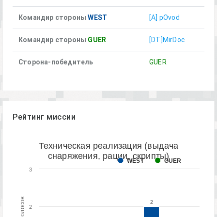
Командир стороны
WEST
[A] pOvod
Командир стороны
GUER
[DT]MirDoc
Сторона-победитель
GUER
Рейтинг миссии
Техническая реализация (выдача
снаряжения, рации, скрипты)
WEST
GUER
3
2
2
2