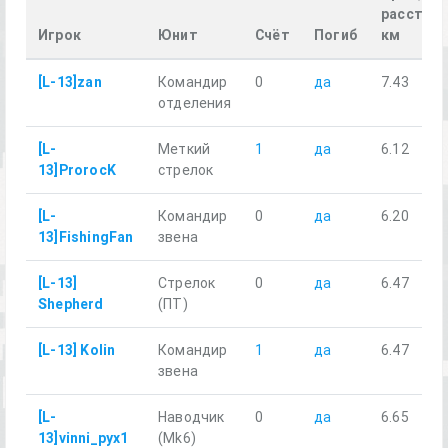
расстоян
Игрок
Юнит
Счёт
Погиб
км
[L-13]zan
Командир
0
да
7.43
отделения
[L-
Меткий
1
да
6.12
13]ProrocK
стрелок
[L-
Командир
0
да
6.20
13]FishingFan
звена
[L-13]
Стрелок
0
да
6.47
Shepherd
(ПТ)
[L-13] Kolin
Командир
1
да
6.47
звена
[L-
Наводчик
0
да
6.65
13]vinni_pyx1
(Mk6)