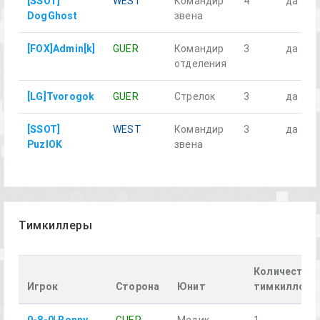
[SSOT]
WEST
Командир
4
да
DogGhost
звена
[FOX]Admin[k]
GUER
Командир
3
да
отделения
[LG]Tvorogok
GUER
Стрелок
3
да
[SSOT]
WEST
Командир
3
да
PuzlOK
звена
Тимкиллеры
Количество
Игрок
Сторона
Юнит
тимкиллов