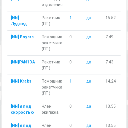
отделения
[NN]
Ракетчик
1
да
15.52
Лудоед
(ПТ)
[NN] Boyara
Помощник
0
да
7.49
ракетчика
(ПТ)
[NN]PAN1DA
Ракетчик
0
да
7.43
(ПТ)
[NN] Krabs
Помощник
1
да
14.24
ракетчика
(ПТ)
[NN] я под
Член
0
да
13.55
скоростью
экипажа
[NN] я под
Член
0
да
13.55