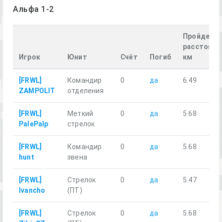
Альфа 1-2
Пройденн
расстояни
Игрок
Юнит
Счёт
Погиб
км
[FRWL]
Командир
0
да
6.49
ZAMPOLIT
отделения
[FRWL]
Меткий
0
да
5.68
PalePalp
стрелок
[FRWL]
Командир
0
да
5.68
hunt
звена
[FRWL]
Стрелок
0
да
5.47
Ivancho
(ПТ)
[FRWL]
Стрелок
0
да
5.68