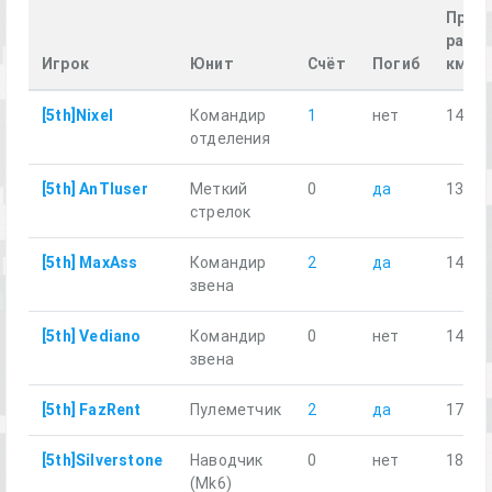
Прой
расст
Игрок
Юнит
Счёт
Погиб
км
[5th]Nixel
Командир
1
нет
14.61
отделения
[5th] AnTIuser
Меткий
0
да
13.36
стрелок
[5th] MaxAss
Командир
2
да
14.75
звена
[5th] Vediano
Командир
0
нет
14.77
звена
[5th] FazRent
Пулеметчик
2
да
17.77
[5th]Silverstone
Наводчик
0
нет
18.42
(Mk6)