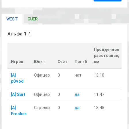
WEST
GUER
Альфа 1-1
Пройденное
расстояние,
Игрок
Юнит
Счёт
Погиб
км
[A]
Офицер
0
нет
13.10
pOvod
[A] Surt
Офицер
0
да
11.47
[A]
Стрелок
0
да
13.45
Freshek