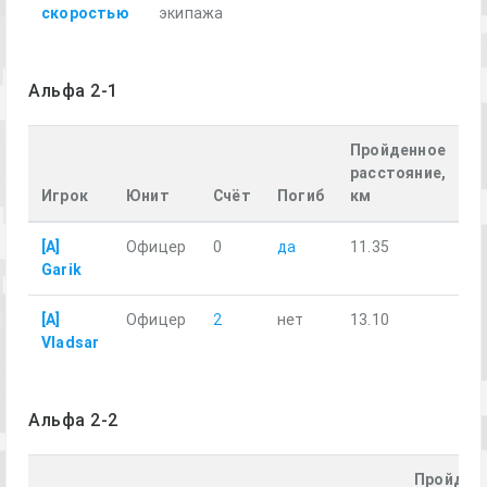
скоростью
экипажа
Альфа 2-1
Пройденное
расстояние,
Игрок
Юнит
Счёт
Погиб
км
[A]
Офицер
0
да
11.35
Garik
[A]
Офицер
2
нет
13.10
Vladsar
Альфа 2-2
Пройден