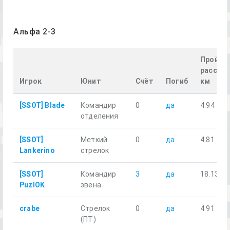
Альфа 2-3
Пройде
расстоя
Игрок
Юнит
Счёт
Погиб
км
[SSOT] Blade
Командир
0
да
4.94
отделения
[SSOT]
Меткий
0
да
4.81
Lankerino
стрелок
[SSOT]
Командир
3
да
18.13
PuzlOK
звена
crabe
Стрелок
0
да
4.91
(ПТ)