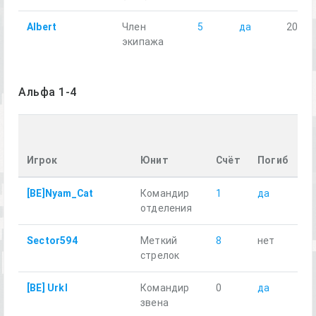
Albert
Член
5
да
20.29
экипажа
Альфа 1-4
П
р
Игрок
Юнит
Счёт
Погиб
к
[BE]Nyam_Cat
Командир
1
да
53
отделения
Sector594
Меткий
8
нет
16
стрелок
[BE] Urkl
Командир
0
да
9.
звена