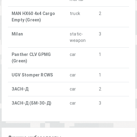
MAN HX60 4x4 Cargo
truck
2
Empty (Green)
Milan
static-
3
weapon
Panther CLV GPMG
car
1
(Green)
UGV Stomper RCWS
car
1
ЗАСН-Д
car
2
ЗАСН-Д (БМ-30-Д)
car
3