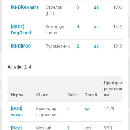
[KND]Gromint
Стрелок
5
да
18.62
(ПТ)
[SSOT]
Командир
4
да
16.40
DogGhost
звена
[KND]MSC
Пулеметчик
2
да
18.38
Альфа 2-4
Пройденное
расстояние,
Игрок
Юнит
Счёт
Погиб
км
[DOG]
Командир
0
да
14.79
vovss
отделения
[Dog]
Меткий
1
нет
9.93