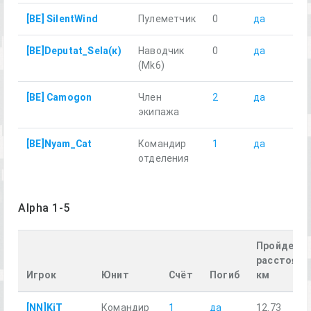
[BE] SilentWind
Пулеметчик
0
да
10
[BE]Deputat_Sela(к)
Наводчик
0
да
10
(Mk6)
[BE] Camogon
Член
2
да
8.
экипажа
[BE]Nyam_Cat
Командир
1
да
53
отделения
Alpha 1-5
Пройденн
расстояни
Игрок
Юнит
Счёт
Погиб
км
[NN]KiT
Командир
1
да
12.73