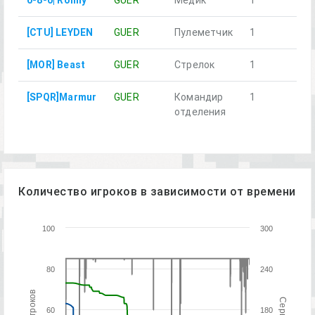
0-8-0| Ronny
GUER
Медик
1
[CTU] LEYDEN
GUER
Пулеметчик
1
[MOR] Beast
GUER
Стрелок
1
[SPQR]Marmur
GUER
Командир
1
отделения
Количество игроков в зависимости от времени
100
300
80
240
60
180