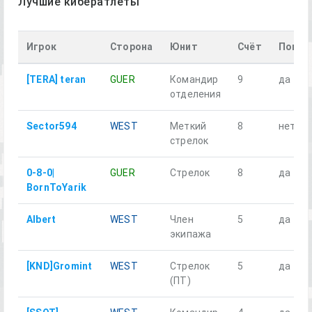
Лучшие кибератлеты
Игрок
Сторона
Юнит
Счёт
Погиб
[TERA] teran
GUER
Командир
9
да
отделения
Sector594
WEST
Меткий
8
нет
стрелок
0-8-0|
GUER
Стрелок
8
да
BornToYarik
Albert
WEST
Член
5
да
экипажа
[KND]Gromint
WEST
Стрелок
5
да
(ПТ)