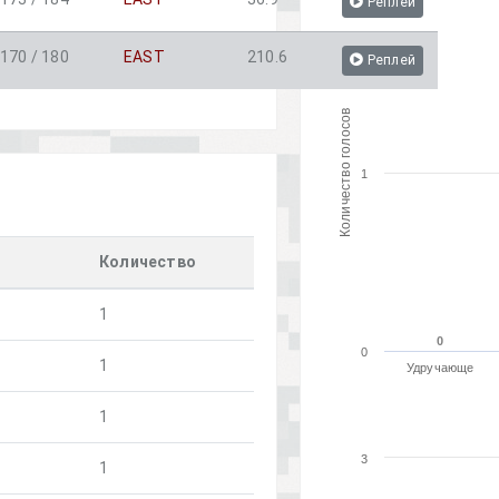
Реплей
170 / 180
EAST
210.6
Реплей
Количество голосов
1
Количество
1
0
0
0
1
Удручающе
1
3
1