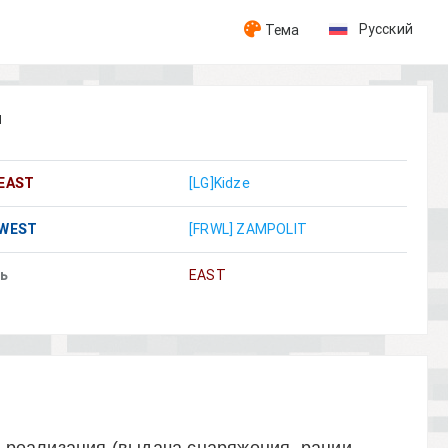
Русский
Тема
н
EAST
[LG]Kidze
WEST
[FRWL] ZAMPOLIT
ль
EAST