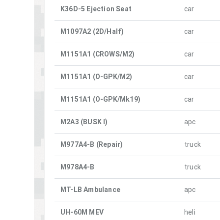
K36D-5 Ejection Seat
car
M1097A2 (2D/Half)
car
M1151A1 (CROWS/M2)
car
M1151A1 (O-GPK/M2)
car
M1151A1 (O-GPK/Mk19)
car
M2A3 (BUSK I)
apc
M977A4-B (Repair)
truck
M978A4-B
truck
MT-LB Ambulance
apc
UH-60M MEV
heli