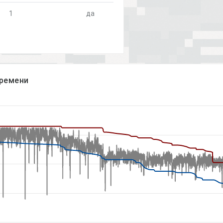
1
да
времени