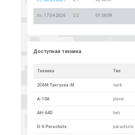
пт, 17.04.2026
2.2
01:58:09
Доступная техника
Техника
Тип
2С6М Тунгуска-М
tank
A-10A
plane
AH-64D
heli
D-6 Parachute
parachute