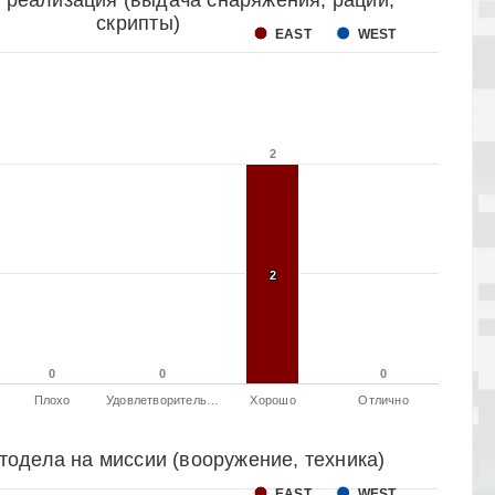
 реализация (выдача снаряжения, рации,
скрипты)
EAST
WEST
2
2
2
2
0
0
0
0
0
0
Плохо
Удовлетворитель…
Хорошо
Отлично
тодела на миссии (вооружение, техника)
EAST
WEST