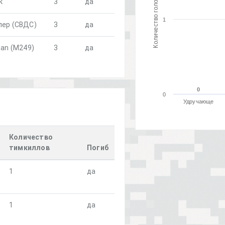
Количество голосов
к
3
да
1
пер (СВДС)
3
да
man (M249)
3
да
0
0
0
Удручающе
Количество
тимкиллов
Погиб
1
да
1
да