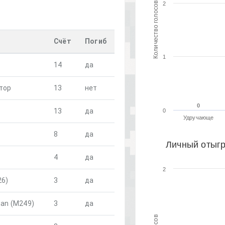
Количество голосов
2
Счёт
Погиб
1
14
да
тор
13
нет
0
0
13
да
0
Удручающе
8
да
Личный отыгр
4
да
2
26)
3
да
man (M249)
3
да