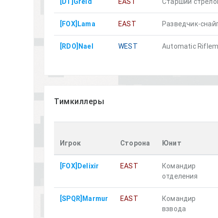
[DT]Greid
EAST
Старший стрело
[FOX]Lama
EAST
Разведчик-снай
[RDO]Nael
WEST
Automatic Rifle
Тимкиллеры
Игрок
Сторона
Юнит
[FOX]Delixir
EAST
Командир
отделения
[SPQR]Marmur
EAST
Командир
взвода