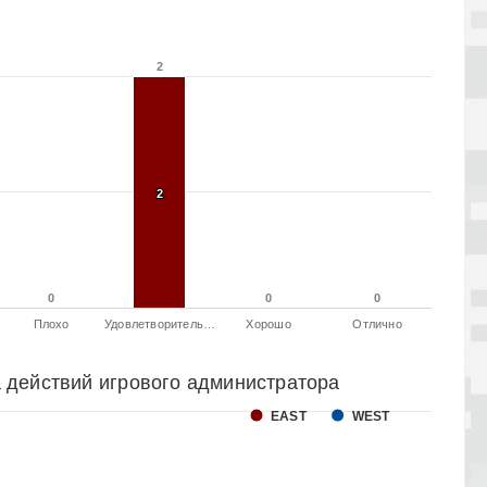
2
2
2
2
0
0
0
0
0
0
Плохо
Удовлетворитель…
Хорошо
Отлично
 действий игрового администратора
EAST
WEST