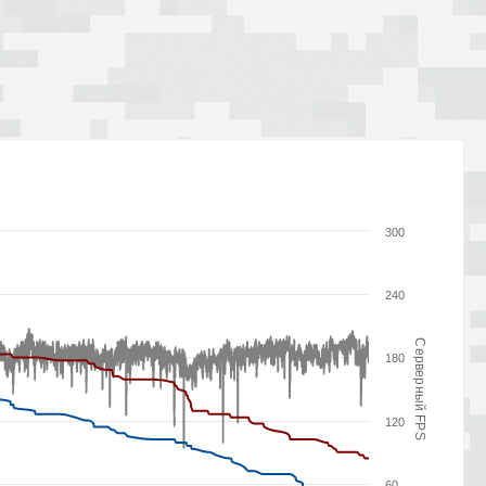
300
240
Серверный FPS
180
120
60