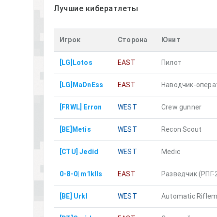
Лучшие кибератлеты
Игрок
Сторона
Юнит
[LG]Lotos
EAST
Пилот
[LG]MaDnEss
EAST
Наводчик-опера
[FRWL] Erron
WEST
Crew gunner
[BE]Metis
WEST
Recon Scout
[CTU] Jedid
WEST
Medic
0-8-0| m1klls
EAST
Разведчик (РПГ-
[BE] Urkl
WEST
Automatic Rifle