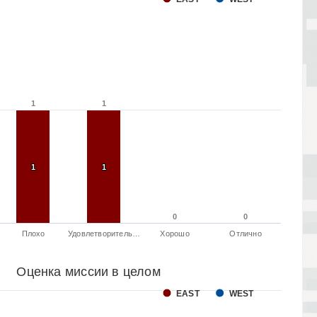
1
1
1
1
1
1
1
1
0
0
0
0
Плохо
Удовлетворитель…
Хорошо
Отлично
Оценка миссии в целом
EAST
WEST