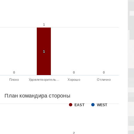
1
1
1
1
0
0
0
0
0
0
Плохо
Удовлетворитель…
Хорошо
Отлично
План командира стороны
EAST
WEST
2
2