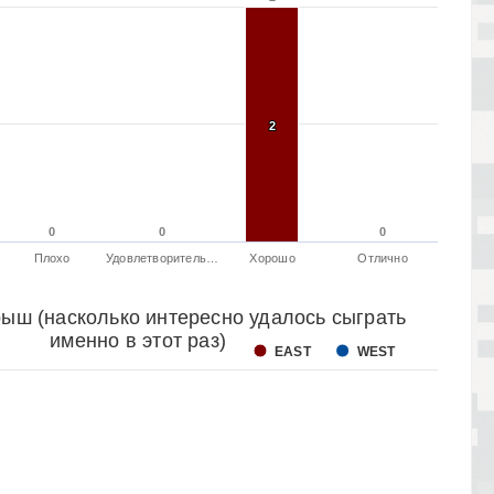
2
2
0
0
0
0
0
0
Плохо
Удовлетворитель…
Хорошо
Отлично
ыш (насколько интересно удалось сыграть
именно в этот раз)
EAST
WEST