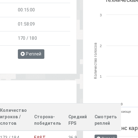
Техническая
00:15:00
3
01:58:09
170 / 180
Количество голосов
2
Реплей
1
0
0
0
Количество
Удручающе
игроков /
Сторона-
Средний
Смотреть
слотов
победитель
FPS
реплей
Баланс кар
173 / 184
EAST
36.9
2