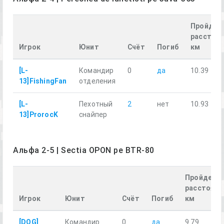
Пройден
расстоян
Игрок
Юнит
Счёт
Погиб
км
[L-
Командир
0
да
10.39
13]FishingFan
отделения
[L-
Пехотный
2
нет
10.93
13]ProrocK
снайпер
Альфа 2-5 | Sectia OPON pe BTR-80
Пройденн
расстояни
Игрок
Юнит
Счёт
Погиб
км
[DOG]
Командир
0
да
9.79