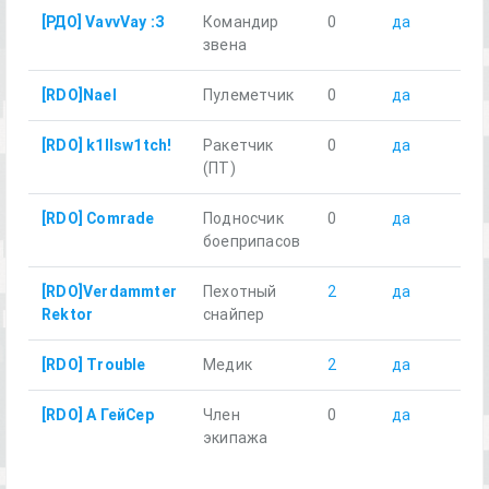
[РДО] VavvVay :З
Командир
0
да
8.8
звена
[RDO]Nael
Пулеметчик
0
да
8.5
[RDO] k1llsw1tch!
Ракетчик
0
да
8.6
(ПТ)
[RDO] Comrade
Подносчик
0
да
8.7
боеприпасов
[RDO]Verdammter
Пехотный
2
да
9.2
Rektor
снайпер
[RDO] Trouble
Медик
2
да
9.4
[RDO] А ГейСер
Член
0
да
9.8
экипажа