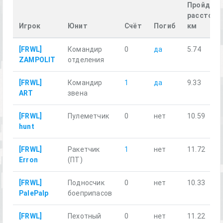
Пройденн
расстоян
Игрок
Юнит
Счёт
Погиб
км
[FRWL]
Командир
0
да
5.74
ZAMPOLIT
отделения
[FRWL]
Командир
1
да
9.33
ART
звена
[FRWL]
Пулеметчик
0
нет
10.59
hunt
[FRWL]
Ракетчик
1
нет
11.72
Erron
(ПТ)
[FRWL]
Подносчик
0
нет
10.33
PalePalp
боеприпасов
[FRWL]
Пехотный
0
нет
11.22