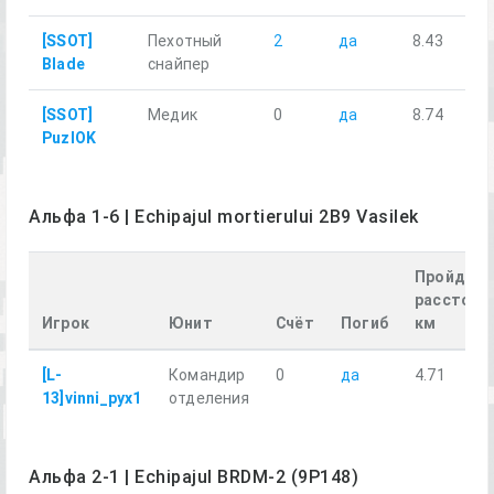
[SSOT]
Пехотный
2
да
8.43
Blade
снайпер
[SSOT]
Медик
0
да
8.74
PuzlOK
Альфа 1-6 | Echipajul mortierului 2B9 Vasilek
Пройденн
расстоян
Игрок
Юнит
Счёт
Погиб
км
[L-
Командир
0
да
4.71
13]vinni_pyx1
отделения
Альфа 2-1 | Echipajul BRDM-2 (9P148)