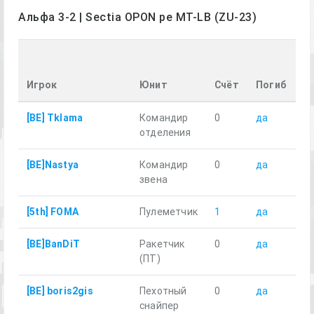
Альфа 3-2 | Sectia OPON pe MT-LB (ZU-23)
П
р
Игрок
Юнит
Счёт
Погиб
к
[BE] Tklama
Командир
0
да
6.
отделения
[BE]Nastya
Командир
0
да
5.
звена
[5th] FOMA
Пулеметчик
1
да
10
[BE]BanDiT
Ракетчик
0
да
7.
(ПТ)
[BE] boris2gis
Пехотный
0
да
5.
снайпер