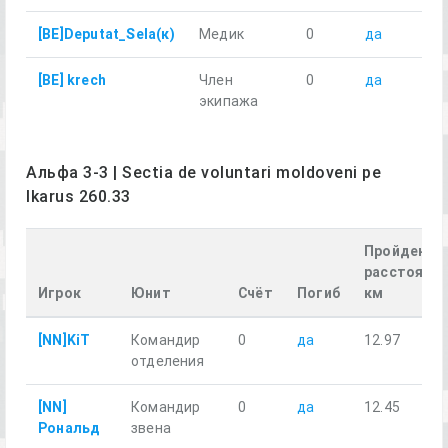
[BE]Deputat_Sela(к)
Медик
0
да
5.
[BE] krech
Член
0
да
7.
экипажа
Альфа 3-3 | Sectia de voluntari moldoveni pe
Ikarus 260.33
Пройденно
расстояние
Игрок
Юнит
Счёт
Погиб
км
[NN]KiT
Командир
0
да
12.97
отделения
[NN]
Командир
0
да
12.45
Рональд
звена