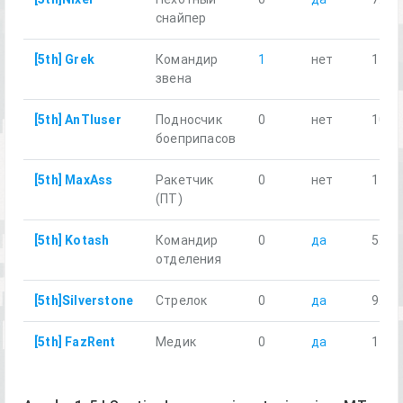
снайпер
[5th] Grek
Командир
1
нет
11.2
звена
[5th] AnTIuser
Подносчик
0
нет
10.7
боеприпасов
[5th] MaxAss
Ракетчик
0
нет
11.2
(ПТ)
[5th] Kotash
Командир
0
да
5.66
отделения
[5th]Silverstone
Стрелок
0
да
9.02
[5th] FazRent
Медик
0
да
12.4