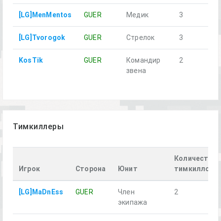
[LG]MenMentos
GUER
Медик
3
да
[LG]Tvorogok
GUER
Стрелок
3
да
KosTik
GUER
Командир
2
нет
звена
Тимкиллеры
Количество
Игрок
Сторона
Юнит
тимкиллов
[LG]MaDnEss
GUER
Член
2
экипажа