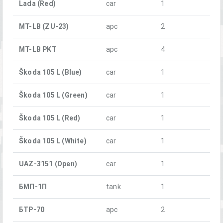
Lada (Red)
car
1
MT-LB (ZU-23)
apc
2
MT-LB PKT
apc
4
Škoda 105 L (Blue)
car
1
Škoda 105 L (Green)
car
1
Škoda 105 L (Red)
car
1
Škoda 105 L (White)
car
1
UAZ-3151 (Open)
car
1
БМП-1П
tank
1
БТР-70
apc
2