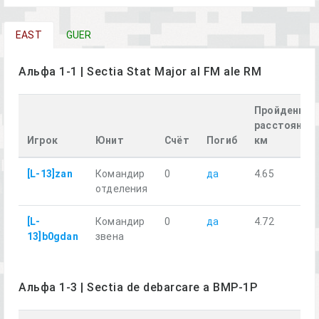
EAST
GUER
Альфа 1-1 | Sectia Stat Major al FM ale RM
Пройденное
расстояние,
Игрок
Юнит
Счёт
Погиб
км
[L-13]zan
Командир
0
да
4.65
отделения
[L-
Командир
0
да
4.72
13]b0gdan
звена
Альфа 1-3 | Sectia de debarcare a BMP-1P