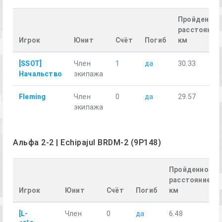
Пройденное
расстояние,
Игрок
Юнит
Счёт
Погиб
км
[SSOT]
Член
1
да
30.33
Начальство
экипажа
Fleming
Член
0
да
29.57
экипажа
Альфа 2-2 | Echipajul BRDM-2 (9P148)
Пройденное
расстояние,
Игрок
Юнит
Счёт
Погиб
км
[L-
Член
0
да
6.48