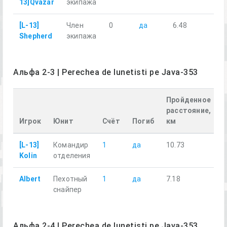
13]Qvazar
экипажа
[L-13]
Член
0
да
6.48
Shepherd
экипажа
Альфа 2-3 | Perechea de lunetisti pe Java-353
Пройденное
расстояние,
Игрок
Юнит
Счёт
Погиб
км
[L-13]
Командир
1
да
10.73
Kolin
отделения
Albert
Пехотный
1
да
7.18
снайпер
Альфа 2-4 | Perechea de lunetisti pe Java-353