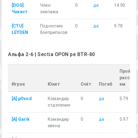
[DOG]
Член
0
да
14.90
Чекист
экипажа
[CTU]
Подносчик
0
да
9.78
LEYDEN
боеприпасов
Альфа 2-6 | Sectia OPON pe BTR-80
Пройде
расстоя
Игрок
Юнит
Счёт
Погиб
км
[A] pOvod
Командир
0
да
5.79
отделения
[A] Garik
Командир
0
да
5.97
звена