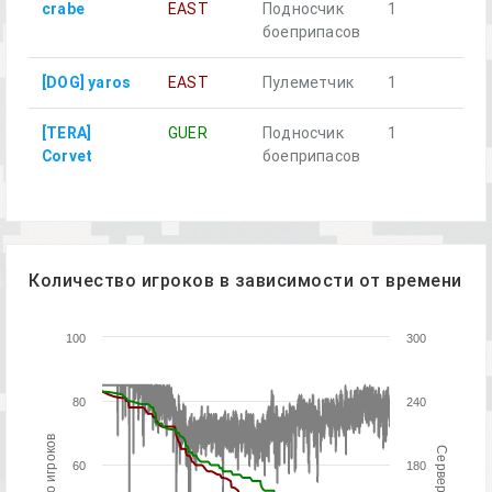
crabe
EAST
Подносчик
1
боеприпасов
[DOG] yaros
EAST
Пулеметчик
1
[TERA]
GUER
Подносчик
1
Corvet
боеприпасов
Количество игроков в зависимости от времени
100
300
80
240
60
180