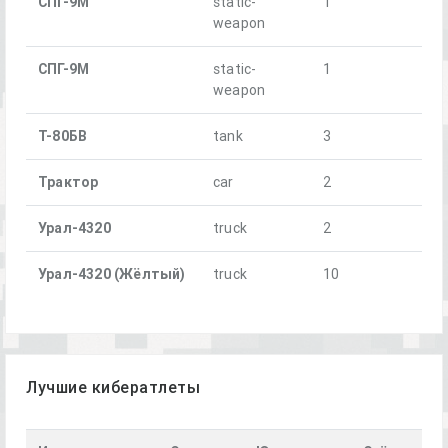
СПГ-9M
static-
1
weapon
СПГ-9M
static-
1
weapon
Т-80БВ
tank
3
Трактор
car
2
Урал-4320
truck
2
Урал-4320 (Жёлтый)
truck
10
Лучшие кибератлеты