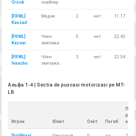
Crook
снайпер
[FRWL]
Медик
2
нет
11.17
Kassad
[FRWL]
Член
0
нет
22.42
Kazuar
экипажа
[FRWL]
Член
3
нет
22.54
Ivancho
экипажа
Альфа 1-4 | Sectia de puscasi motorizasi pe MT-
LB
Про
расс
Игрок
Юнит
Счёт
Погиб
км
[5th]Nixel
Пехотный
0
да
7.85