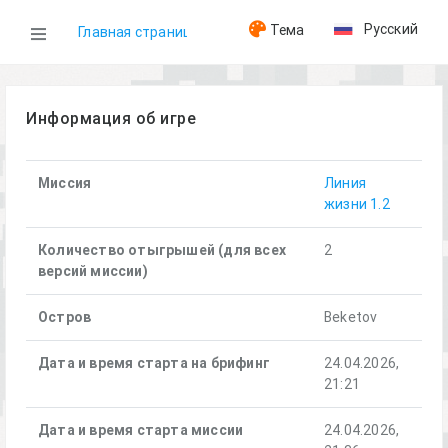
Русский
Тема
Главная страница
WOG
Информация об игре
Игры
Миссия
Линия
жизни 1.2
Линия жизни (24.04.2026)
Количество отыгрышей (для всех
2
версий миссии)
Остров
Beketov
Дата и время старта на брифинг
24.04.2026,
21:21
Дата и время старта миссии
24.04.2026,