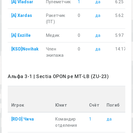
[A] Vladsar
Пулеметчик
1
да
6.25
[A] Xardas
Ракетчик
0
да
5.62
(ПТ)
[A] Exzille
Медик
0
да
5.97
[KSD]Novihak
Член
0
да
14.17
экипажа
Альфа 3-1 | Sectia OPON pe MT-LB (ZU-23)
Пр
ра
Игрок
Юнит
Счёт
Погиб
км
[RDO] Чича
Командир
1
да
8.2
отделения