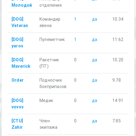
Молодой
отделения
[DOG]
Командир
1
да
10.34
Veteran
звена
[DOG]
Пулеметчик
1
да
11.62
yaros
[DOG]
Ракетчик
0
да
10.20
Maverick
(ПТ)
Order
Подносчик
0
да
9.78
боеприпасов
[DOG]
Медик
0
да
14.91
vovss
[CTU]
Член
0
да
7.85
Zahir
экипажа