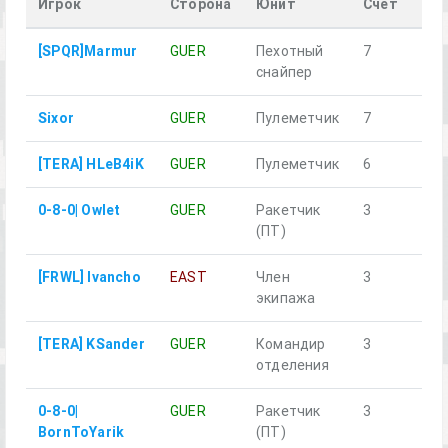
Игрок
Сторона
Юнит
Счёт
Пог
[SPQR]Marmur
GUER
Пехотный
7
нет
снайпер
Sixor
GUER
Пулеметчик
7
да
[TERA] HLeB4iK
GUER
Пулеметчик
6
нет
0-8-0| Owlet
GUER
Ракетчик
3
нет
(ПТ)
[FRWL] Ivancho
EAST
Член
3
нет
экипажа
[TERA] KSander
GUER
Командир
3
нет
отделения
0-8-0|
GUER
Ракетчик
3
да
BornToYarik
(ПТ)