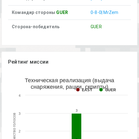
Командир стороны
GUER
0-8-0| MrZem
Сторона-победитель
GUER
Рейтинг миссии
Техническая реализация (выдача
снаряжения, рации, скрипты)
EAST
GUER
4
3
3
3
Количество голосов
2