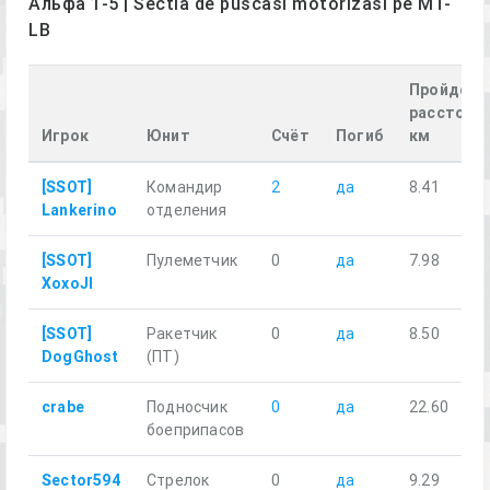
Альфа 1-5 | Sectia de puscasi motorizasi pe MT-
LB
Пройденн
расстояни
Игрок
Юнит
Счёт
Погиб
км
[SSOT]
Командир
2
да
8.41
Lankerino
отделения
[SSOT]
Пулеметчик
0
да
7.98
XoxoJI
[SSOT]
Ракетчик
0
да
8.50
DogGhost
(ПТ)
crabe
Подносчик
0
да
22.60
боеприпасов
Sector594
Стрелок
0
да
9.29